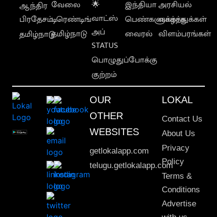
வேலை
🌟
இந்தியா
அரசியல்
ஆந்திர
வாட்ஸ்
பிரதேசம்
டிரெண்டிங்
பெண்களுக்காக
வாழ்த்துக்கள்
அப்
தமிழ்நாடு
வைரல்
விளம்பரங்கள்
தமிழ்நாடு
STATUS
பொழுதுப்போக்கு
குற்றம்
OUR
LOKAL
OTHER
Contact Us
WEBSITES
About Us
Privacy
getlokalapp.com
Policy
telugu.getlokalapp.com
Terms &
Conditions
Advertise