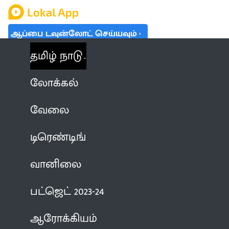
ஆப்பை டவுன்லோட் செய்யவும்
தமிழ் நாடு
லோக்கல்
வேலை
டிரெண்டிங்
வானிலை
பட்ஜெட் 2023-24
ஆரோக்கியம்