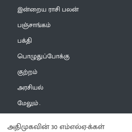
இன்றைய ராசி பலன்
பஞ்சாங்கம்
பக்தி
பொழுதுப்போக்கு
குற்றம்
அரசியல்
மேலும்
அதிமுகவின் 30 எம்எல்ஏ-க்கள்