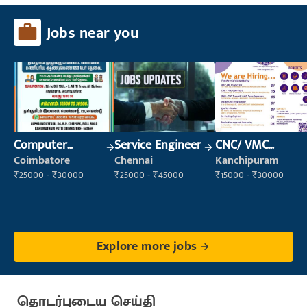
Jobs near you
Computer
Service Engineer
CNC/ VMC
Operator
Operator
Coimbatore
Chennai
Kanchipuram
₹25000 - ₹30000
₹25000 - ₹45000
₹15000 - ₹30000
Explore more jobs
தொடர்புடைய செய்தி