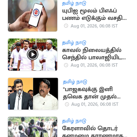
குற்றச்சாட்டு
தமிழ் நாடு
யுபிஐ மூலம் பிஎஃப்
பணம் எடுக்கும் வசதி..
இம்மாதம் அறிமுகமாக
Aug 01, 2026, 06:08 IST
வாய்ப்பு
தமிழ் நாடு
காவல் நிலையத்தில்
செந்தில் பாலாஜியிடம்
விசாரணை
Aug 01, 2026, 06:08 IST
தமிழ் நாடு
"பாஜகவுக்கு இனி
தவெக தான் முதல்
எதிரி".. நயினார்
Aug 01, 2026, 06:08 IST
நாகேந்திரன்
தமிழ் நாடு
கேரளாவில் தொடர்
கனமழை காரணமாக