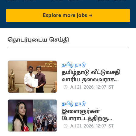
Explore more jobs
தொடர்புடைய செய்தி
தமிழ் நாடு
தமிழ்நாடு வீட்டுவசதி
வாரிய தலைவராக
தவெக நிர்வாகி சிவா
Jul 21, 2026, 12:07 IST
நியமனம்
தமிழ் நாடு
இளைஞர்கள்
போராட்டத்திற்கு
நடிகை ப்ரீத்தி ஜிந்தா
Jul 21, 2026, 12:07 IST
ஆதரவு