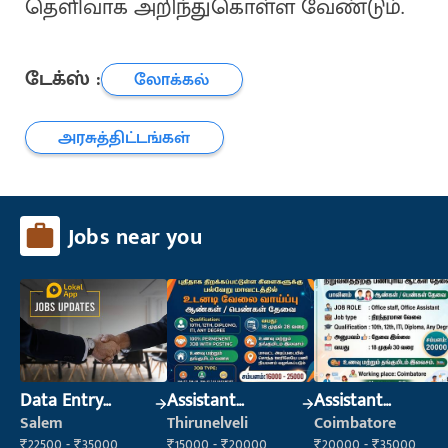
தெளிவாக அறிந்துகொள்ள வேண்டும்.
டேக்ஸ் :
லோக்கல்
அரசுத்திட்டங்கள்
Jobs near you
Data Entry
Assistant
Assistant
Operator
Manager
Manager
Salem
Thirunelveli
Coimbatore
₹22500 - ₹35000
₹15000 - ₹20000
₹20000 - ₹35000