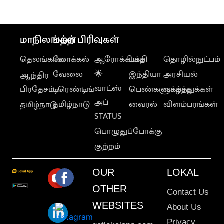
மாநிலங்கள்
மற்ற பிரிவுகள்
தெலங்கானா
லோக்கல்
ஆரோக்கியம்
பக்தி
தொழில்நுட்பம்
வேலை
🌟
இந்தியா
அரசியல்
ஆந்திர
வாட்ஸ்
பிரதேசம்
டிரெண்டிங்
பெண்களுக்காக
வாழ்த்துக்கள்
அப்
தமிழ்நாடு
வைரல்
விளம்பரங்கள்
தமிழ்நாடு
STATUS
பொழுதுப்போக்கு
குற்றம்
OUR
LOKAL
OTHER
Contact Us
WEBSITES
About Us
Privacy