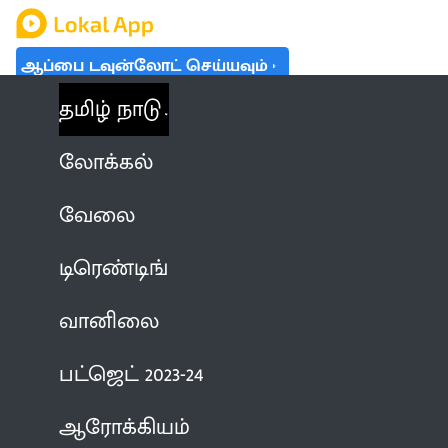
ஆப்பை டவுன்லோட் செய்யவும்
தமிழ் நாடு
லோக்கல்
வேலை
டிரெண்டிங்
வானிலை
பட்ஜெட் 2023-24
ஆரோக்கியம்