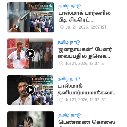
தமிழ் நாடு
டாஸ்மாக் பார்களில்
பீடி, சிகரெட்
விற்பனைக்குத் தடை
Jul 21, 2026, 12:07 IST
தமிழ் நாடு
‘ஜனநாயகன்’ பேனர்
வைப்பதில் தவெக
நிர்வாகிகள் இடையே
Jul 21, 2026, 12:07 IST
மோதல்
தமிழ் நாடு
டாஸ்மாக்
தனியார்மயமாக்கலா?
அமைச்சர் விக்னேஷ்
Jul 21, 2026, 12:07 IST
பேட்டி
தமிழ் நாடு
பெண்ணை கொலை