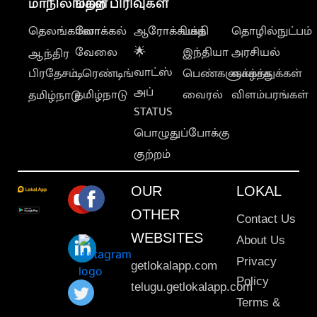
மாநிலங்கள்
மற்ற பிரிவுகள்
தெலங்கானா
லோக்கல்
ஆரோக்கியம்
பக்தி
தொழில்நுட்பம்
வேலை
🌟
இந்தியா
அரசியல்
ஆந்திர
வாட்ஸ்
பிரதேசம்
டிரெண்டிங்
பெண்களுக்காக
வாழ்த்துக்கள்
அப்
தமிழ்நாடு
வைரல்
விளம்பரங்கள்
தமிழ்நாடு
STATUS
பொழுதுப்போக்கு
குற்றம்
OUR
LOKAL
OTHER
Contact Us
WEBSITES
About Us
Privacy
getlokalapp.com
Policy
telugu.getlokalapp.com
Terms &