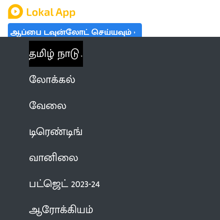
ஆப்பை டவுன்லோட் செய்யவும்
தமிழ் நாடு
லோக்கல்
வேலை
டிரெண்டிங்
வானிலை
பட்ஜெட் 2023-24
ஆரோக்கியம்