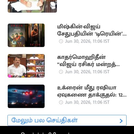
மிஷ்கின்-விஜய்
சேதுபதியின் ‘டிரெயின்’
பட டீசர் அப்டேட்
Jun 30, 2026, 11:06 IST
வெளியீடு
காதர்மொஹிதீன்
“விஜய் ரசிகர் மன்றத்
தலைவர் போல”
Jun 30, 2026, 11:06 IST
பேசுகிறார் -
எம்.எம்.அப்துல்லா
உக்ரைன் மீது ரஷியா
ஏவுகணை தாக்குதல்: 12
பேர் பலி
Jun 30, 2026, 11:06 IST
மேலும் பல செய்திகள்