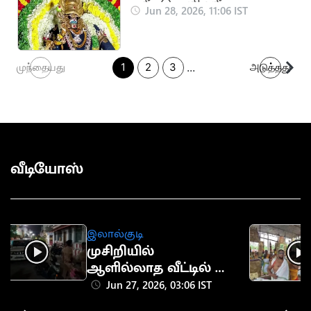
த. கீழவெளி ஸ்ரீ
Jun 28, 2026, 11:06 IST
முத்துமாரியம்மன் கோவில்
திருவிழா நிறைவு
...
முந்தையது
1
2
3
அடுத்தது
வீடியோஸ்
இலால்குடி
முசிறியில்
ஆளில்லாத வீட்டில் 18
சவரன் திருட்டு
Jun 27, 2026, 03:06 IST