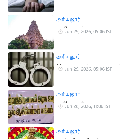
விபத்தில் ஒருவர் பலி
அரியலூர்
அரியலூர்: மாத
Jun 29, 2026, 05:06 IST
பௌர்ணமி கிரிவல
பெருவிழா – இன்று
அரியலூர்
பெரம்பலூர்: மதுபாட்டில்
Jun 29, 2026, 05:06 IST
விற்பனை.. பார் ஊழியர்
கைது
அரியலூர்
அரியலூர்
Jun 28, 2026, 11:06 IST
மாற்றுத்திறனாளி அரசு
ஊழியர்கள் சங்க கூட்டம்
அரியலூர்