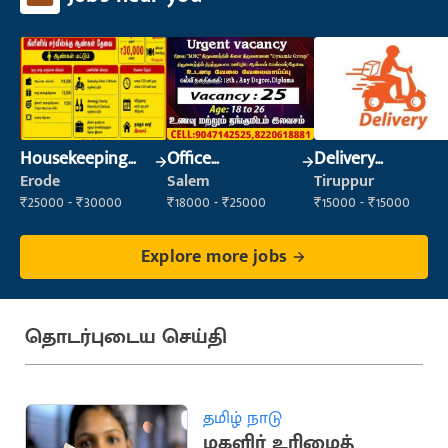
Housekeeping
Office
Delivery
Staff
Maintenance
Executive
Erode
Salem
Tiruppur
(Housekeeping)
Staff
₹25000 - ₹30000
₹18000 - ₹25000
₹15000 - ₹15000
Explore more jobs
தொடர்புடைய செய்தி
தமிழ் நாடு
மகளிர் உரிமைத்