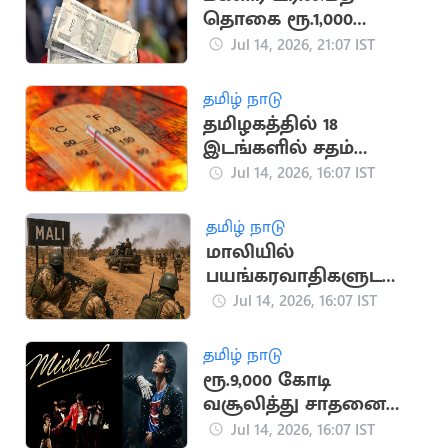
தொகை ரூ.1,000
வங்கிக் கணக்கில்
Jul 14, 2026, 21:07 IST
வரவு
தமிழ் நாடு
தமிழகத்தில் 18
இடங்களில் சதம்
அடித்த கோடை
Jul 14, 2026, 16:07 IST
வெயில்
தமிழ் நாடு
மாலியில்
பயங்கரவாதிகளுடனா
ன மோதலில் 30
Jul 14, 2026, 16:07 IST
ராணுவ வீரர்கள் பலி
தமிழ் நாடு
ரூ.9,000 கோடி
வசூலித்து சாதனை
படைத்த மைக்கேல்
Jul 14, 2026, 16:07 IST