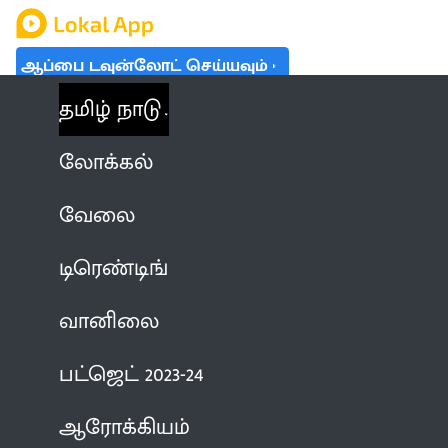
ஆப்பை டவுன்லோட் செய்யவும்
தமிழ் நாடு
லோக்கல்
வேலை
டிரெண்டிங்
வானிலை
பட்ஜெட் 2023-24
ஆரோக்கியம்