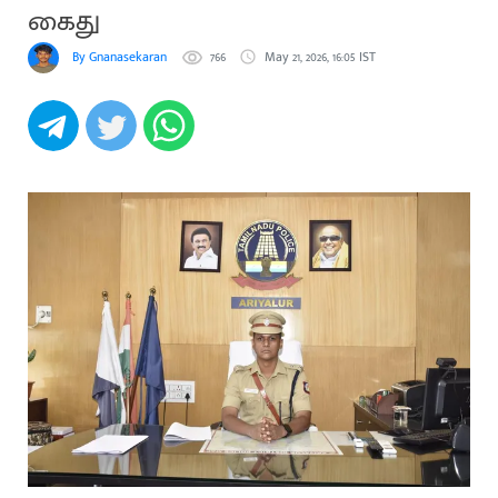
கைது
By Gnanasekaran
766
May 21, 2026, 16:05 IST