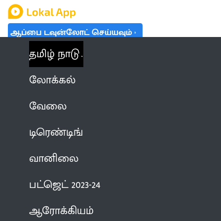
ஆப்பை டவுன்லோட் செய்யவும்
தமிழ் நாடு
லோக்கல்
வேலை
டிரெண்டிங்
வானிலை
பட்ஜெட் 2023-24
ஆரோக்கியம்