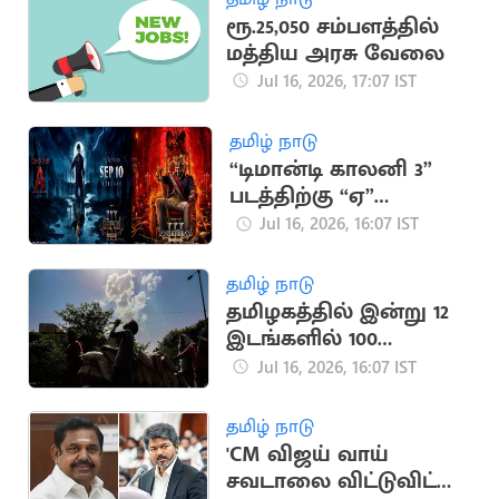
ரூ.25,050 சம்பளத்தில்
மத்திய அரசு வேலை
Jul 16, 2026, 17:07 IST
தமிழ் நாடு
“டிமான்டி காலனி 3”
படத்திற்கு “ஏ”
சான்றிதழ் வழங்கிய
Jul 16, 2026, 16:07 IST
தணிக்கை வாரியம்
தமிழ் நாடு
தமிழகத்தில் இன்று 12
இடங்களில் 100
டிகிரியை தாண்டிய
Jul 16, 2026, 16:07 IST
வெப்பம்
தமிழ் நாடு
'CM விஜய் வாய்
சவடாலை விட்டுவிட்டு