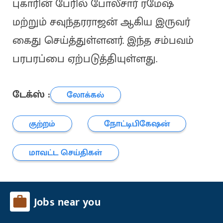
புகாரின் பேரில் போலீசார் ரமேஷ்
மற்றும் சவுந்தரராஜன் ஆகிய இருவர்
கைது செய்த்துள்ளனர். இந்த சம்பவம்
பரபரப்பை ஏற்படுத்தியுள்ளது.
டேக்ஸ் :
லோக்கல்
குற்றம்
நோட்டிபிகேஷன்
மாவட்ட செய்திகள்
Jobs near you