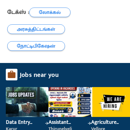
டேக்ஸ் :
லோக்கல்
அரசுத்திட்டங்கள்
நோட்டிபிகேஷன்
Jobs near you
Data Entry
Assistant
Agriculture
Operator
Manager
Labour
Karur
Thirunelveli
Vellore