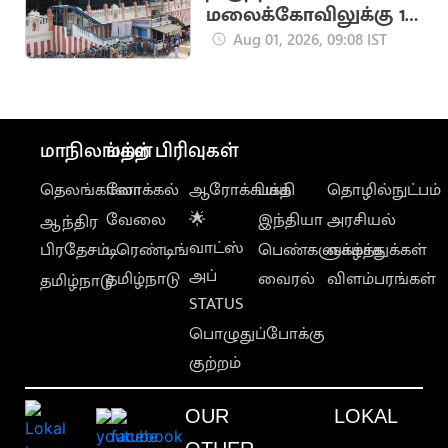
மலைக்கோவிலுக்கு 13
நாட்கள் ஆட்டோக்கள்
Aug 01, 2026, 09:08 IST
செல்ல தடை
மாநிலங்கள்
மற்ற பிரிவுகள்
தெலங்கானா
லோக்கல்
ஆரோக்கியம்
பக்தி
தொழில்நுட்பம்
வேலை
🌟
இந்தியா
அரசியல்
ஆந்திர
வாட்ஸ்
பிரதேசம்
டிரெண்டிங்
பெண்களுக்காக
வாழ்த்துக்கள்
அப்
தமிழ்நாடு
வைரல்
விளம்பரங்கள்
தமிழ்நாடு
STATUS
பொழுதுப்போக்கு
குற்றம்
OUR
LOKAL