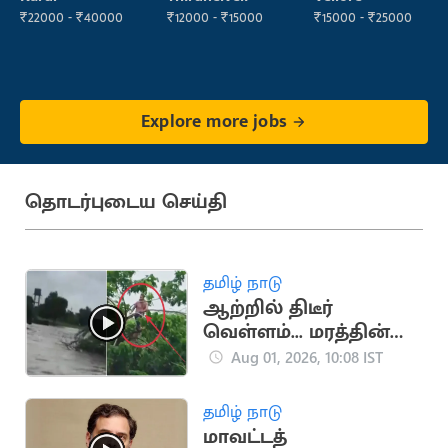
₹22000 - ₹40000
₹12000 - ₹15000
₹15000 - ₹25000
Explore more jobs
தொடர்புடைய செய்தி
தமிழ் நாடு
ஆற்றில் திடீர்
வெள்ளம்... மரத்தின்
மீது ஏறி உயிர் தப்பிய
Aug 01, 2026, 10:08 IST
நபர்
தமிழ் நாடு
மாவட்டத்