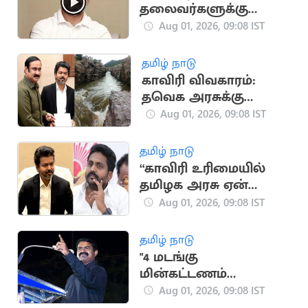
தலைவர்களுக்கு
ராகுல் காந்தி
Aug 01, 2026, 09:08 IST
எச்சரிக்கை
தமிழ் நாடு
காவிரி விவகாரம்:
தவெக அரசுக்கு
அன்புமணி பாராட்டு
Aug 01, 2026, 09:08 IST
தமிழ் நாடு
“காவிரி உரிமையில்
தமிழக அரசு ஏன்
மவுனம்?”... திமுக
Aug 01, 2026, 09:08 IST
நிர்வாகி ராஜீவ்காந்தி
விமர்சனம்
தமிழ் நாடு
"4 மடங்கு
மின்கட்டணம்
உயர்ந்தது எப்படி?” –
Aug 01, 2026, 09:08 IST
சீமான் கேள்வி