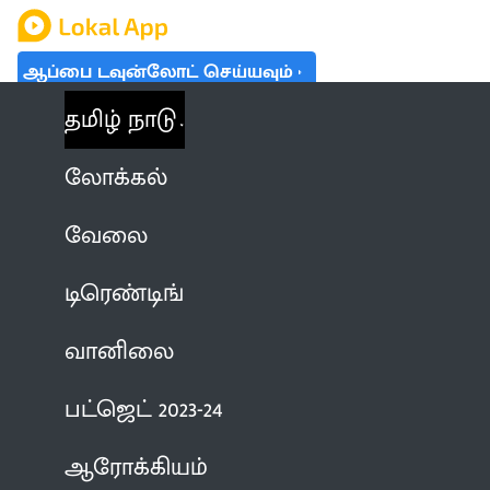
ஆப்பை டவுன்லோட் செய்யவும்
தமிழ் நாடு
லோக்கல்
வேலை
டிரெண்டிங்
வானிலை
பட்ஜெட் 2023-24
ஆரோக்கியம்