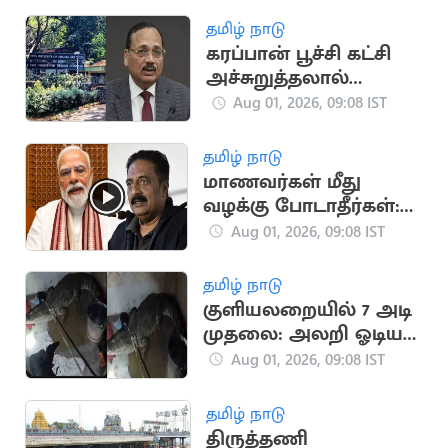
தமிழ் நாடு
கரப்பான் பூச்சி கட்சி
அச்சுறுத்தலால்
தலைமை நீதிபதியின்
Aug 01, 2026, 09:08 IST
நிகழ்ச்சி ஒத்திவைப்பு
தமிழ் நாடு
மாணவர்கள் மீது
வழக்கு போடாதீர்கள்:
பிரகாஷ் ராஜ்
Aug 01, 2026, 09:08 IST
வேண்டுகோள்
தமிழ் நாடு
குளியலறையில் 7 அடி
முதலை: அலறி ஓடிய
குடும்பத்தினர்
Aug 01, 2026, 09:08 IST
தமிழ் நாடு
திருத்தணி