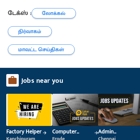
டேக்ஸ் :
லோக்கல்
நிர்வாகம்
மாவட்ட செய்திகள்
Jobs near you
Factory Helper
Computer
Admin
Operator
Supervisor
Kanchipuram
Erode
Chennai