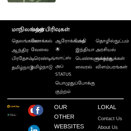
பக்தர்கள் பீதி
மாநிலங்கள்
மற்ற பிரிவுகள்
தெலங்கானா
லோக்கல்
ஆரோக்கியம்
பக்தி
தொழில்நுட்பம்
வேலை
🌟
இந்தியா
அரசியல்
ஆந்திர
வாட்ஸ்
பிரதேசம்
டிரெண்டிங்
பெண்களுக்காக
வாழ்த்துக்கள்
அப்
தமிழ்நாடு
வைரல்
விளம்பரங்கள்
தமிழ்நாடு
STATUS
பொழுதுப்போக்கு
குற்றம்
OUR
LOKAL
OTHER
Contact Us
WEBSITES
About Us