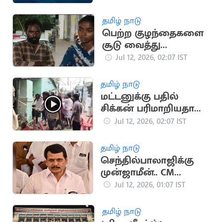
Mahendragiri!
தமிழ் நாடு
பெற்ற குழந்தைகளை
சூடு வைத்து
சித்ரவதை செய்த
Jul 12, 2026, 02:07 IST
தம்பதி
தமிழ் நாடு
மட்டனுக்கு பதில்
சிக்கன் பரிமாறியதால்
கலவரமான கல்யாண
Jul 12, 2026, 02:07 IST
வீடு
தமிழ் நாடு
செந்தில்பாலாஜிக்கு
முன்ஜாமீன்.. CM
விஜய்க்கு அதிர்ச்சி
Jul 12, 2026, 01:07 IST
தகவல்
தமிழ் நாடு