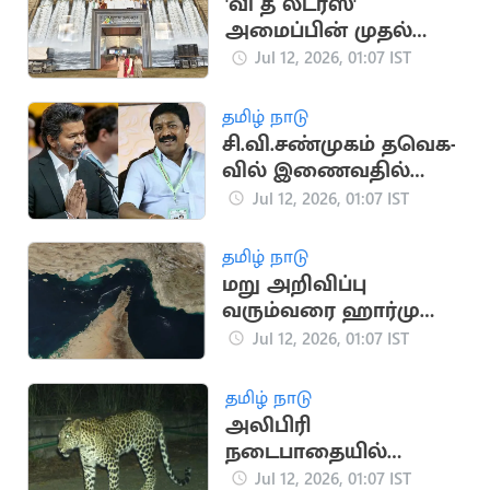
'வி த லீடர்ஸ்'
அமைப்பின் முதல்
மாநாடு இன்று
Jul 12, 2026, 01:07 IST
நடக்கிறது
தமிழ் நாடு
சி.வி.சண்முகம் தவெக-
வில் இணைவதில்
தாமதம்: என்ன
Jul 12, 2026, 01:07 IST
காரணம்?
தமிழ் நாடு
மறு அறிவிப்பு
வரும்வரை ஹார்முஸ்
நீரிணையை மூடிய
Jul 12, 2026, 01:07 IST
ஈரான்
தமிழ் நாடு
அலிபிரி
நடைபாதையில்
சிறுத்தை நடமாட்டம்:
Jul 12, 2026, 01:07 IST