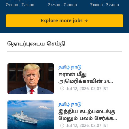
₹16000 - ₹25000
₹22500 - ₹30000
₹18000 - ₹25000
Explore more jobs
தொடர்புடைய செய்தி
தமிழ் நாடு
ஈரான் மீது
அமெரிக்காவின் 24
மணி நேர கெடு;
Jul 12, 2026, 02:07 IST
டிரம்பை கொல்ல
சதித்திட்டம்?
தமிழ் நாடு
இந்திய கடற்படைக்கு
மேலும் பலம் சேர்க்க
இணைந்தது INS
Jul 12, 2026, 02:07 IST