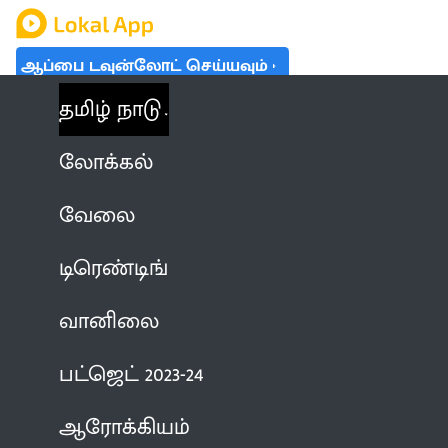
ஆப்பை டவுன்லோட் செய்யவும்
தமிழ் நாடு
லோக்கல்
வேலை
டிரெண்டிங்
வானிலை
பட்ஜெட் 2023-24
ஆரோக்கியம்