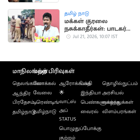
அமைச்சர் விக்னேஷ்
தமிழ் நாடு
மக்கள் குரலை
நசுக்காதீர்கள்: பாடகர்
அறிவு கைதுக்கு
Jul 21, 2026, 10:07 IST
உதயநிதி ஆதங்கம்
மாநிலங்கள்
மற்ற பிரிவுகள்
தெலங்கானா
லோக்கல்
ஆரோக்கியம்
பக்தி
தொழில்நுட்பம்
வேலை
🌟
இந்தியா
அரசியல்
ஆந்திர
வாட்ஸ்
பிரதேசம்
டிரெண்டிங்
பெண்களுக்காக
வாழ்த்துக்கள்
அப்
தமிழ்நாடு
வைரல்
விளம்பரங்கள்
தமிழ்நாடு
STATUS
பொழுதுப்போக்கு
குற்றம்