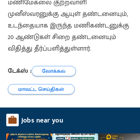
மணிமேகலை குற்றவாளி
முனீஸ்வரனுக்கு ஆயுள் தண்டனையும்,
உடந்தையாக இருந்த மணிகண்டனுக்கு
20 ஆண்டுகள் சிறை தண்டனையும்
விதித்து தீர்ப்பளித்துள்ளார்.
டேக்ஸ் :
லோக்கல்
மாவட்ட செய்திகள்
Jobs near you