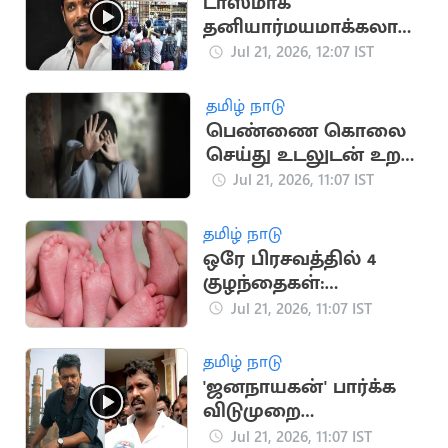
டாஸ்மாக்
தனியார்மயமாக்கலா?
அமைச்சர் விக்னேஷ்
Jul 21, 2026, 12:07 IST
பேட்டி
தமிழ் நாடு
பெண்ணை கொலை
செய்து உடலுடன் உறவு
கொண்ட சைக்கோ
Jul 21, 2026, 11:07 IST
தமிழ் நாடு
ஒரே பிரசவத்தில் 4
குழந்தைகள்:
நிதியுதவி கோரும்
Jul 21, 2026, 11:07 IST
ஆஸ்திரேலிய
குடும்பம்
தமிழ் நாடு
'ஜனநாயகன்' பார்க்க
விடுமுறை
கேட்கவில்லை:
Jul 21, 2026, 11:07 IST