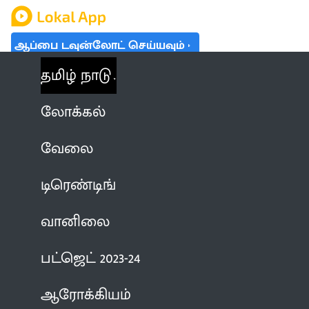
ஆப்பை டவுன்லோட் செய்யவும்
தமிழ் நாடு
லோக்கல்
வேலை
டிரெண்டிங்
வானிலை
பட்ஜெட் 2023-24
ஆரோக்கியம்