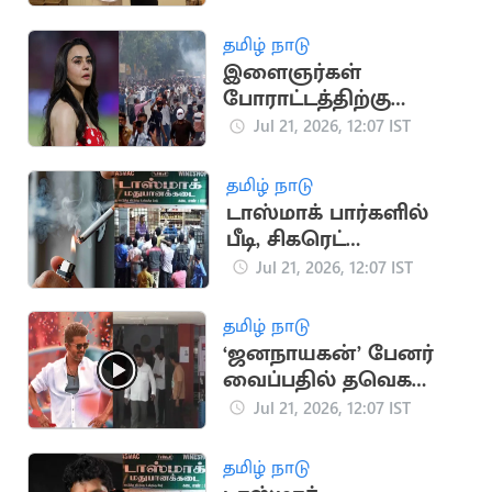
நியமனம்
தமிழ் நாடு
இளைஞர்கள்
போராட்டத்திற்கு
நடிகை ப்ரீத்தி ஜிந்தா
Jul 21, 2026, 12:07 IST
ஆதரவு
தமிழ் நாடு
டாஸ்மாக் பார்களில்
பீடி, சிகரெட்
விற்பனைக்குத் தடை
Jul 21, 2026, 12:07 IST
தமிழ் நாடு
‘ஜனநாயகன்’ பேனர்
வைப்பதில் தவெக
நிர்வாகிகள் இடையே
Jul 21, 2026, 12:07 IST
மோதல்
தமிழ் நாடு