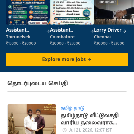
Assistant
Assistant
Lorry Driver
Manager
Manager
Thirunelveli
Coimbatore
Chennai
₹15000 - ₹20000
₹20000 - ₹35000
₹30000 - ₹33000
Explore more jobs
தொடர்புடைய செய்தி
தமிழ் நாடு
தமிழ்நாடு வீட்டுவசதி
வாரிய தலைவராக
தவெக நிர்வாகி சிவா
Jul 21, 2026, 12:07 IST