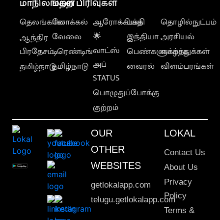
மாநிலங்கள்
மற்ற பிரிவுகள்
தெலங்கானா
லோக்கல்
ஆரோக்கியம்
பக்தி
தொழில்நுட்பம்
வேலை
🌟
இந்தியா
அரசியல்
ஆந்திர
வாட்ஸ்
பிரதேசம்
டிரெண்டிங்
பெண்களுக்காக
வாழ்த்துக்கள்
அப்
தமிழ்நாடு
வைரல்
விளம்பரங்கள்
தமிழ்நாடு
STATUS
பொழுதுப்போக்கு
குற்றம்
OUR
LOKAL
OTHER
Contact Us
WEBSITES
About Us
Privacy
getlokalapp.com
Policy
telugu.getlokalapp.com
Terms &