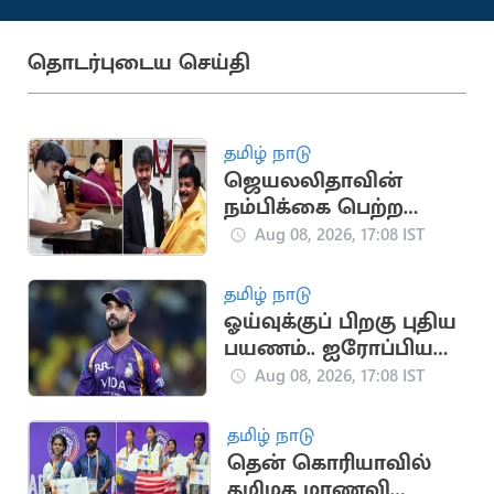
தொடர்புடைய செய்தி
தமிழ் நாடு
ஜெயலலிதாவின்
நம்பிக்கை பெற்ற
சி.விஜயபாஸ்கர்..
Aug 08, 2026, 17:08 IST
அரசியல் பயணம்
தமிழ் நாடு
ஓய்வுக்குப் பிறகு புதிய
பயணம்.. ஐரோப்பிய
டி20 லீக்கில்
Aug 08, 2026, 17:08 IST
இணைந்தார் ரகானே
தமிழ் நாடு
தென் கொரியாவில்
தமிழக மாணவி