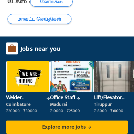
டேக்ஸ் :
லோக்கல்
மாவட்ட செய்திகள்
Jobs near you
Welder
Office Staff
Lift/Elevator
(Fabrication)
Technician
Coimbatore
Madurai
Tiruppur
₹20000 - ₹30000
₹10000 - ₹25000
₹18000 - ₹18000
Explore more jobs