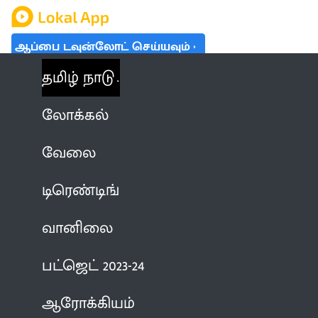
ஆப்பை டவுன்லோட் செய்யவும்
தமிழ் நாடு
லோக்கல்
வேலை
டிரெண்டிங்
வானிலை
பட்ஜெட் 2023-24
ஆரோக்கியம்