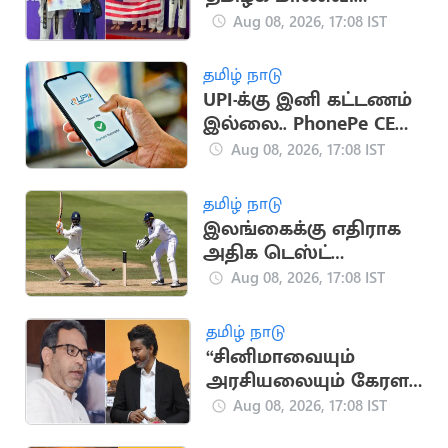
அசத்தல்.. உலக
Aug 08, 2026, 17:08 IST
டேக்வாண்டோ
போட்டியில்
தமிழ் நாடு
வெண்கலம்
UPI-க்கு இனி கட்டணம்
இல்லை.. PhonePe CEO
சமீர் நிகாம் உறுதி
Aug 08, 2026, 17:08 IST
தமிழ் நாடு
இலங்கைக்கு எதிராக
அதிக டெஸ்ட்
விக்கெட்டுகள்
Aug 08, 2026, 17:08 IST
வீழ்த்திய டாப் 5 இந்திய
வீரர்கள்
தமிழ் நாடு
“சினிமாவையும்
அரசியலையும் கேரள
மக்கள் பிரித்துப் பார்க்க
Aug 08, 2026, 17:08 IST
தெரிந்தவர்கள்” - SDPI