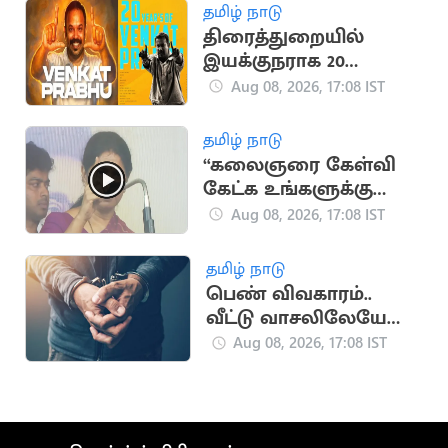
தமிழ் நாடு
திரைத்துறையில்
இயக்குநராக 20
ஆண்டுகள் நிறைவு..
Aug 08, 2026, 17:08 IST
வெங்கட் பிரபு
நெகிழ்ச்சி பதிவு
தமிழ் நாடு
“கலைஞரை கேள்வி
கேட்க உங்களுக்கு
தகுதியில்லை” -
Aug 08, 2026, 17:08 IST
கனிமொழி
தமிழ் நாடு
பெண் விவகாரம்..
வீட்டு வாசலிலேயே
ஒருவருக்கு அரிவாள்
Aug 08, 2026, 17:08 IST
வெட்டு