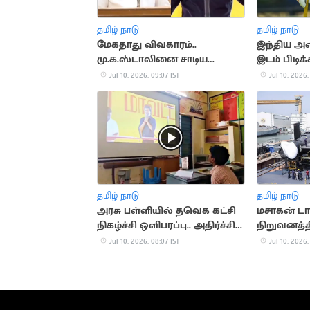
தமிழ் நாடு
தமிழ் நாடு
மேகதாது விவகாரம்..
இந்திய அண
மு.க.ஸ்டாலினை சாடிய
இடம் பிடிக்
முதல்வர் விஜய்
பிரப்சிம்ரன
Jul 10, 2026, 09:07 IST
Jul 10, 2026,
தமிழ் நாடு
தமிழ் நாடு
அரசு பள்ளியில் தவெக கட்சி
மசாகன் டாக
நிகழ்ச்சி ஒளிபரப்பு.. அதிர்ச்சி
நிறுவனத்தி
வீடியோ
பணியிடங்
Jul 10, 2026, 08:07 IST
Jul 10, 2026,