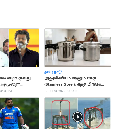
தமிழ் நாடு
லை வழங்குவது
அலுமினியம் மற்றும் எஃகு
குமுறை”..
(Stainless Steel): எந்த பிரஷர்
ளவன்
குக்கர் ஆரோக்கியமானது?
 09:07 IST
Jul 10, 2026, 09:07 IST