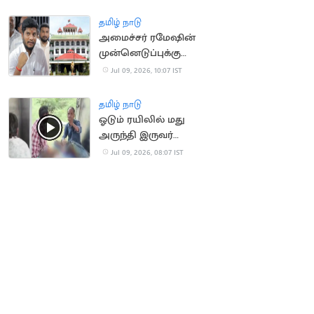
நாட்டுகிறார் CM விஜய்
தமிழ் நாடு
அமைச்சர் ரமேஷின்
முன்னெடுப்புக்கு
நீதிமன்றம் வரவேற்பு
Jul 09, 2026, 10:07 IST
தமிழ் நாடு
ஓடும் ரயிலில் மது
அருந்தி இருவர்
அட்டகாசம்: பயணிகள்
Jul 09, 2026, 08:07 IST
அதிர்ச்சி