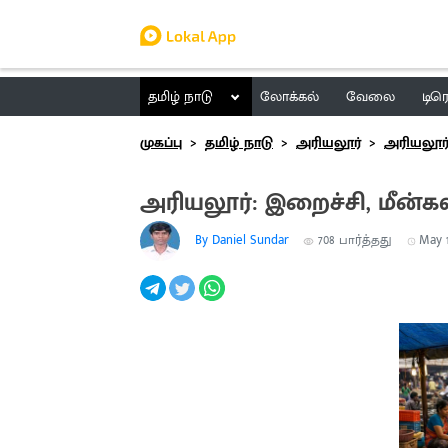
தமிழ் நாடு
லோக்கல்
வேலை
டிர
முகப்பு
தமிழ் நாடு
அரியலூர்
அரியலூர
அரியலூர்: இறைச்சி, மீன
By Daniel Sundar
708
பார்த்தது
May 1