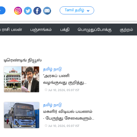
Tamil தமிழ்
ராசி பலன்
பஞ்சாங்கம்
பக்தி
பொழுதுப்போக்கு
குற்றம்
டிரெண்டிங் நியூஸ்
தமிழ் நாடு
"அரசுப் பணி
வழங்குவது குறித்து
சட்டப்பேரவையில்
Jul 10, 2026, 05:07 IST
அறிவித்துள்ளீர்களா?"..
நீதிபதிகள் கேள்வி
தமிழ் நாடு
மகளிர் விடியல் பயணம்
- பேருந்து சேவைகளும்
குறைப்பு?
Jul 10, 2026, 05:07 IST