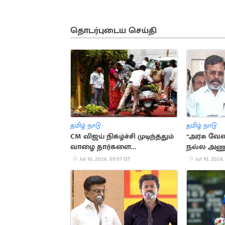
தொடர்புடைய செய்தி
தமிழ் நாடு
தமிழ் நாடு
CM விஜய் நிகழ்ச்சி முடிந்ததும்
“அரசு வே
வாழை தார்களை
நல்ல அணு
அள்ளிச்சென்ற மக்கள்
திருமாவ
Jul 10, 2026, 09:07 IST
Jul 10, 2026,