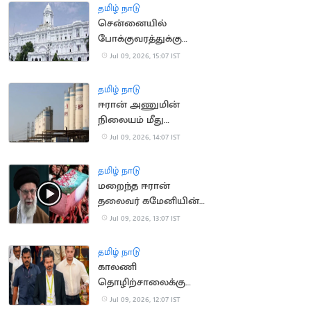
தமிழ் நாடு
சென்னையில்
போக்குவரத்துக்கு
இடையூறு.. 2,243
Jul 09, 2026, 15:07 IST
வாகனங்கள் பறிமுதல்
தமிழ் நாடு
ஈரான் அணுமின்
நிலையம் மீது
அமெரிக்க ஏவுகணை
Jul 09, 2026, 14:07 IST
தாக்குதல்: ஈரான் பதிலடி
தமிழ் நாடு
மறைந்த ஈரான்
தலைவர் கமேனியின்
இறுதி ஊர்வலம்
Jul 09, 2026, 13:07 IST
தொடங்கியது
தமிழ் நாடு
காலணி
தொழிற்சாலைக்கு
நாளை அடிக்கல்
Jul 09, 2026, 12:07 IST