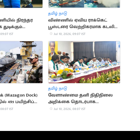
தமிழ் நாடு
ியில் நிரந்தர
விண்ணில் ஏவிய ராக்கெட்
க துடிக்கும்
பூஸ்டரை வெற்றிகரமாக கடலில்
் சிங்
இறக்கி சீனா
 09:07 IST
Jul 10, 2026, 09:07 IST
தமிழ் நாடு
் (Mazagon Dock)
வேளாண்மை தனி நிதிநிலை
ல் 495 பயிற்சிப்
அறிக்கை தொடர்பாக
கள்
ஆலோசனை
 08:07 IST
Jul 10, 2026, 08:07 IST