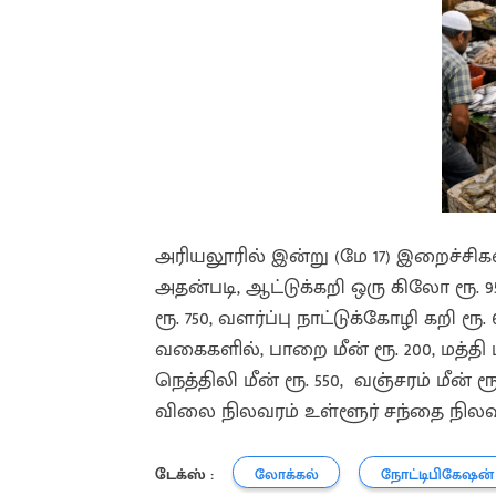
அரியலூரில் இன்று (மே 17) இறைச்சி
அதன்படி, ஆட்டுக்கறி ஒரு கிலோ ரூ. 950
ரூ. 750, வளர்ப்பு நாட்டுக்கோழி கறி ரூ
வகைகளில், பாறை மீன் ரூ. 200, மத்தி மீ
நெத்திலி மீன் ரூ. 550, வஞ்சரம் மீன் 
விலை நிலவரம் உள்ளூர் சந்தை நிலவரத
டேக்ஸ் :
லோக்கல்
நோட்டிபிகேஷன்