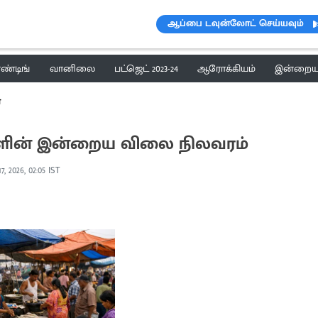
ஆப்பை டவுன்லோட் செய்யவும்
ெண்டிங்
வானிலை
பட்ஜெட் 2023-24
ஆரோக்கியம்
இன்றைய 
்
்களின் இன்றைய விலை நிலவரம்
7, 2026, 02:05 IST