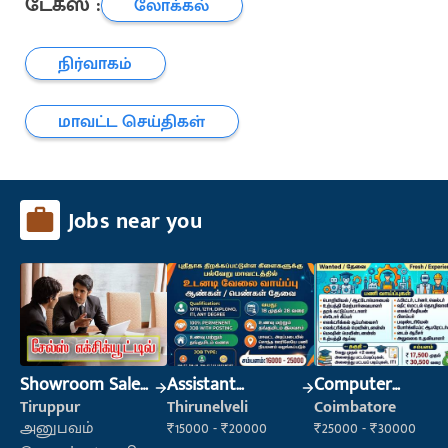
டேக்ஸ் :
லோக்கல்
நிர்வாகம்
மாவட்ட செய்திகள்
Jobs near you
Showroom Sales
Assistant
Computer
Executive (Retail
Manager
Operator
Tiruppur
Thirunelveli
Coimbatore
Sales)
அனுபவம்
₹15000 - ₹20000
₹25000 - ₹30000