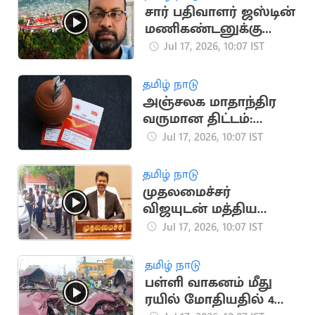
சார் பதிவாளர் ஜஸ்டின்
மணிகண்டனுக்கு
நிபந்தனையுடன்
Jul 17, 2026, 10:07 IST
முன்ஜாமின்
தமிழ் நாடு
அஞ்சலக மாதாந்திர
வருமான திட்டம்:
வங்கி கணக்கில்
Jul 17, 2026, 10:07 IST
நேரடி வட்டி
தமிழ் நாடு
முதலமைச்சர்
விஜயுடன் மத்திய
இணையமைச்சர்
Jul 17, 2026, 10:07 IST
ராம்தாஸ் அத்வாலே
சந்திப்பு
தமிழ் நாடு
பள்ளி வாகனம் மீது
ரயில் மோதியதில் 4