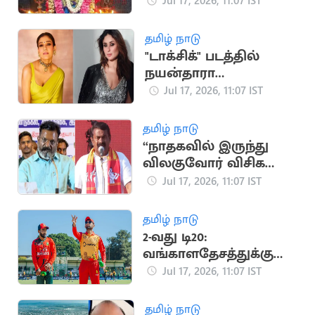
முன்னோர்களின்
Jul 17, 2026, 11:07 IST
பாரம்பரிய முறை
விளக்கம்
தமிழ் நாடு
"டாக்சிக்" படத்தில்
நயன்தாரா
கதாபாத்திரத்தில்
Jul 17, 2026, 11:07 IST
நடிக்க மறுத்த கரீனா
கபூர்
தமிழ் நாடு
“நாதகவில் இருந்து
விலகுவோர் விசிக
வருவதில்லை”..
Jul 17, 2026, 11:07 IST
திருமாவளவன் பேச்சு
தமிழ் நாடு
2-வது டி20:
வங்காளதேசத்துக்கு
எதிராக ஜிம்பாப்வே
Jul 17, 2026, 11:07 IST
பந்துவீச்சு தேர்வு
தமிழ் நாடு