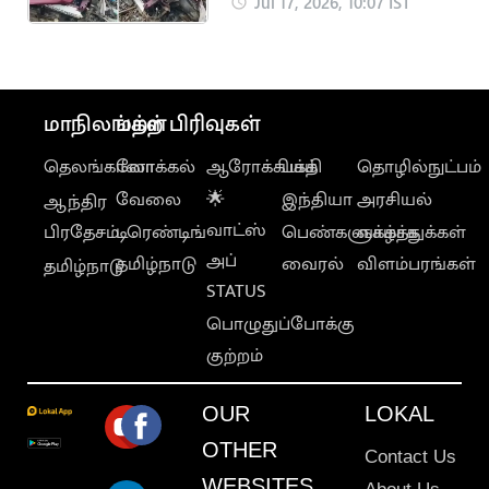
குழந்தைகள் பலி
Jul 17, 2026, 10:07 IST
மாநிலங்கள்
மற்ற பிரிவுகள்
தெலங்கானா
லோக்கல்
ஆரோக்கியம்
பக்தி
தொழில்நுட்பம்
வேலை
🌟
இந்தியா
அரசியல்
ஆந்திர
வாட்ஸ்
பிரதேசம்
டிரெண்டிங்
பெண்களுக்காக
வாழ்த்துக்கள்
அப்
தமிழ்நாடு
வைரல்
விளம்பரங்கள்
தமிழ்நாடு
STATUS
பொழுதுப்போக்கு
குற்றம்
OUR
LOKAL
OTHER
Contact Us
WEBSITES
About Us