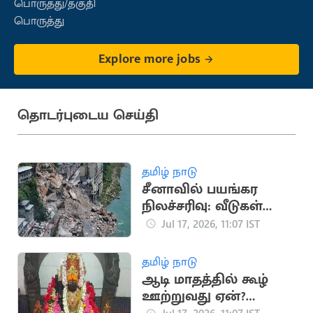
பொருத்து/தகுதி
பொருத்து
Explore more jobs
தொடர்புடைய செய்தி
தமிழ் நாடு
சீனாவில் பயங்கர
நிலச்சரிவு: வீடுகள்
இடிந்து பலர்
Jul 17, 2026, 11:07 IST
சிக்கியதாக அச்சம்
தமிழ் நாடு
ஆடி மாதத்தில் கூழ்
ஊற்றுவது ஏன்?