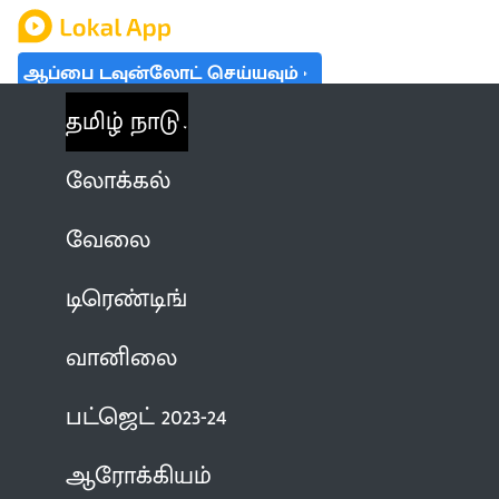
ஆப்பை டவுன்லோட் செய்யவும்
தமிழ் நாடு
லோக்கல்
வேலை
டிரெண்டிங்
வானிலை
பட்ஜெட் 2023-24
ஆரோக்கியம்