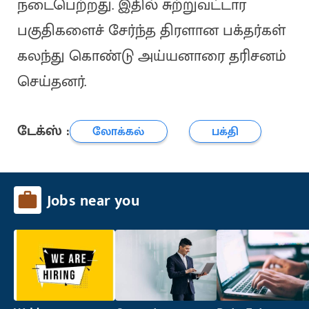
நடைபெற்றது. இதில் சுற்றுவட்டார
பகுதிகளைச் சேர்ந்த திரளான பக்தர்கள்
கலந்து கொண்டு அய்யனாரை தரிசனம்
செய்தனர்.
டேக்ஸ் :
லோக்கல்
பக்தி
Jobs near you