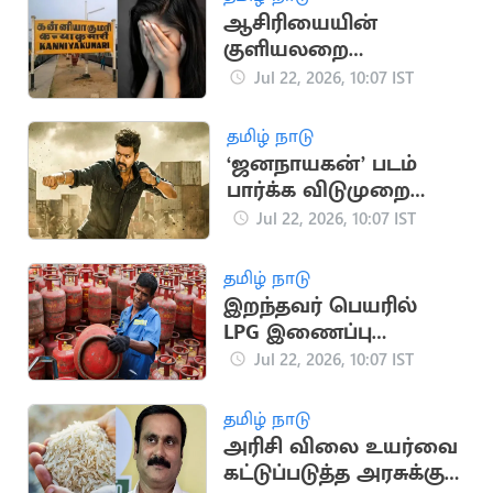
ஆசிரியையின்
குளியலறை
வீடியோவை வைத்து
Jul 22, 2026, 10:07 IST
மிரட்டிய இருவர் மீது
வழக்கு
தமிழ் நாடு
‘ஜனநாயகன்’ படம்
பார்க்க விடுமுறை
அறிவித்த தமிழக
Jul 22, 2026, 10:07 IST
நிறுவனம்
தமிழ் நாடு
இறந்தவர் பெயரில்
LPG இணைப்பு
இருந்தால் சிலிண்டர்
Jul 22, 2026, 10:07 IST
விநியோகம் நிறுத்தம்
தமிழ் நாடு
அரிசி விலை உயர்வை
கட்டுப்படுத்த அரசுக்கு