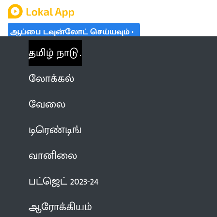
ஆப்பை டவுன்லோட் செய்யவும்
தமிழ் நாடு
லோக்கல்
வேலை
டிரெண்டிங்
வானிலை
பட்ஜெட் 2023-24
ஆரோக்கியம்