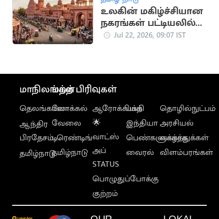
உலகின் மகிழ்ச்சியான
நகரங்கள் பட்டியலில்
ஜெய்ப்பூர் 6-வது இடம்
Jul 22, 2026, 09:07 IST
மாநிலங்கள்
மற்ற பிரிவுகள்
தெலங்கானா
லோக்கல்
ஆரோக்கியம்
பக்தி
தொழில்நுட்பம்
வேலை
🌟
இந்தியா
அரசியல்
ஆந்திர
வாட்ஸ்
பிரதேசம்
டிரெண்டிங்
பெண்களுக்காக
வாழ்த்துக்கள்
அப்
தமிழ்நாடு
வைரல்
விளம்பரங்கள்
தமிழ்நாடு
STATUS
பொழுதுப்போக்கு
குற்றம்