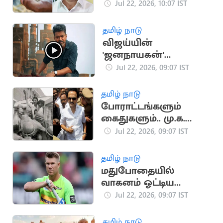
அன்புமணி ராமதாஸ்
Jul 22, 2026, 10:07 IST
கோரிக்கை
தமிழ் நாடு
விஜய்யின்
'ஜனநாயகன்'
படத்திற்கு
Jul 22, 2026, 09:07 IST
புதுச்சேரியில் சிறப்பு
காட்சிக்கு அனுமதி
தமிழ் நாடு
போராட்டங்களும்
கைதுகளும்.. மு.க.
ஸ்டாலினின் அரசியல்
Jul 22, 2026, 09:07 IST
வரலாறு
தமிழ் நாடு
மதுபோதையில்
வாகனம் ஓட்டிய
டேவிட் வார்னருக்கு
Jul 22, 2026, 09:07 IST
சிறை தண்டனை
தமிழ் நாடு