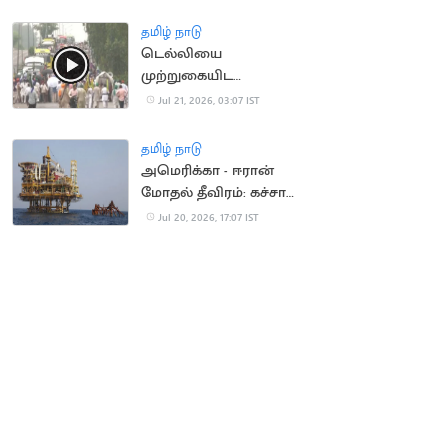
தமிழ் நாடு
டெல்லியை
முற்றுகையிட
விவசாயிகள் ஆயத்தம்
Jul 21, 2026, 03:07 IST
தமிழ் நாடு
அமெரிக்கா - ஈரான்
மோதல் தீவிரம்: கச்சா
எண்ணெய் தட்டுப்பாடு
Jul 20, 2026, 17:07 IST
அபாயம்