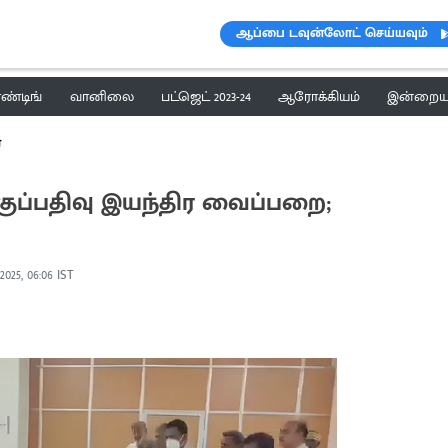
ஆப்பை டவுன்லோட் செய்யவும்
ெண்டிங்
வானிலை
பட்ஜெட் 2023-24
ஆரோக்கியம்
இன்றைய 
்
ுப்பதிவு இயந்திர வைப்பறை;
 2025, 06:06 IST