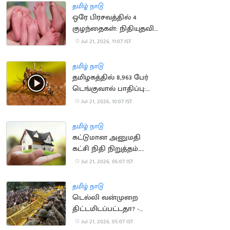
நீதிமன்றம் அதிருப்தி
தமிழ் நாடு
ஒரே பிரசவத்தில் 4
குழந்தைகள்: நிதியுதவி
கோரும் ஆஸ்திரேலிய
Jul 21, 2026, 11:07 IST
குடும்பம்
தமிழ் நாடு
தமிழகத்தில் 8,963 பேர்
டெங்குவால் பாதிப்பு:
சுகாதாரத்துறை தகவல்
Jul 21, 2026, 10:07 IST
தமிழ் நாடு
கட்டுமான அனுமதி
கட்சி நிதி நிறுத்தம்..
வீடுகள் விலை
Jul 21, 2026, 06:07 IST
குறைகிறது
தமிழ் நாடு
டெல்லி வன்முறை
திட்டமிடப்பட்டதா? -
விசாரணை தீவிரம்
Jul 21, 2026, 05:07 IST