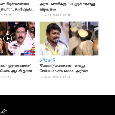
ள் பிரச்னையை
அரசு பள்ளிக்கு ISO தரச் சான்று
தயார்”.. தர்மேந்திர
வழங்கல்
 01:07 IST
Jul 22, 2026, 01:07 IST
தமிழ் நாடு
கள் முதலமைச்சர்
'போராடுபவர்களை கைது
வெக ஆட்சி தான்"..
செய்யும் Sofa Model அரசை
ஆர்.வி. உதயகுமார்
கண்டிக்கிறேன்'.. உதயநிதி
 01:07 IST
Jul 22, 2026, 01:07 IST
கள்