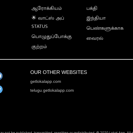
ஆரோக்கியம்
பக்தி
🌟 வாட்ஸ் அப்
இந்தியா
STATUS
பெண்களுக்காக
பொழுதுப்போக்கு
வைரல்
குற்றம்
OUR OTHER WEBSITES
getlokalapp.com
telugu.getlokalapp.com
ay not be published, transmitted, rewritten or redistributed. © 2020 Lokal App. All 