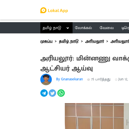
தமிழ் நாடு
லோக்கல்
வேலை
டிர
முகப்பு
தமிழ் நாடு
அரியலூர்
அரியலூர
அரியலூர்: மின்னணு வாக்க
ஆட்சியர் ஆய்வு
By Gnanasekaran
75
பார்த்தது
Jun 12,