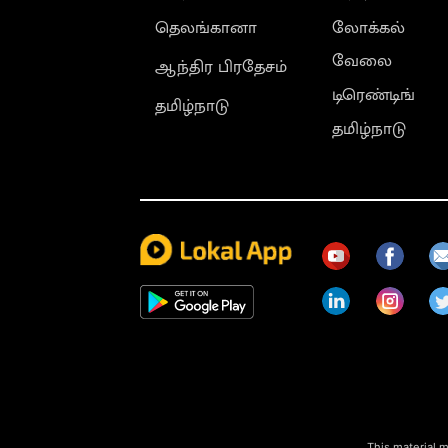
தெலங்கானா
லோக்கல்
வேலை
ஆந்திர பிரதேசம்
டிரெண்டிங்
தமிழ்நாடு
தமிழ்நாடு
This material m