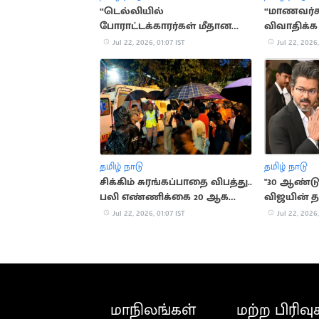
“டெல்லியில்
“மாணவர்க
போராட்டக்காரர்கள் மீதான
விவாதிக்க 
தாக்குதல்
பிரதான்
Jul 22, 2026, 01:07 IST
Jul 22, 2026,
கண்டனத்துக்குரியது”.. சீமான்
தமிழ் நாடு
தமிழ் நாடு
சிக்கிம் சுரங்கப்பாதை விபத்து..
"30 ஆண்டு
பலி எண்ணிக்கை 20 ஆக
விஜயின் த
உயர்வு
இயக்குநர் 
Jul 22, 2026, 01:07 IST
Jul 22, 2026,
மாநிலங்கள்
மற்ற பிரிவு