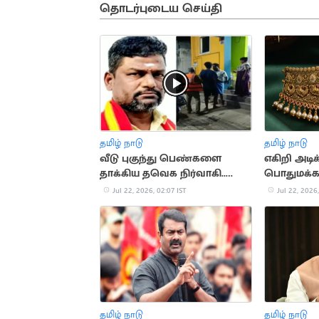
தொடர்புடைய செய்தி
தமிழ் நாடு
தமிழ் நாடு
வீடு புகுந்து பெண்களை
எகிறி அடிக
தாக்கிய தவெக நிர்வாகி..
பொதுமக்கள
போலீசுக்கே மிரட்டல்
Jul 22, 2026, 02:07 IST
Jul 22, 2026,
தமிழ் நாடு
தமிழ் நாடு