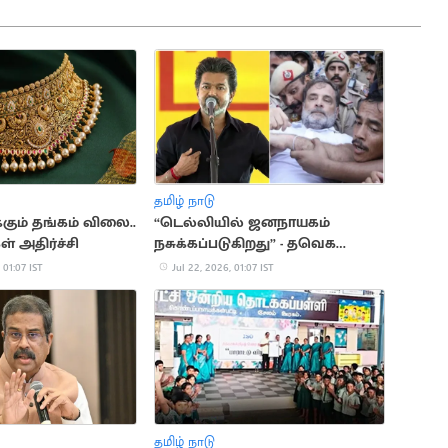
தமிழ் நாடு
்கும் தங்கம் விலை..
“டெல்லியில் ஜனநாயகம்
் அதிர்ச்சி
நசுக்கப்படுகிறது” - தவெக
கண்டனம்
 01:07 IST
Jul 22, 2026, 01:07 IST
தமிழ் நாடு