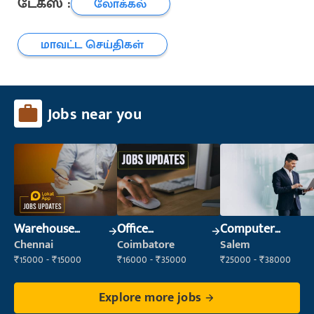
டேக்ஸ் :
லோக்கல்
மாவட்ட செய்திகள்
Jobs near you
Warehouse
Office
Computer
Supervisor
Administrator
Operator
Chennai
Coimbatore
Salem
(Warehouse &
₹15000 - ₹15000
₹16000 - ₹35000
₹25000 - ₹38000
Fulfillment)
Explore more jobs