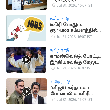
தரவரிசையில் இந்தியா
Jul 31, 2026, 16:07 IST
57வது இடத்திற்கு
முன்னேற்றம்
தமிழ் நாடு
டிகிரி போதும்..
ரூ.44,900 சம்பளத்தில்
மத்திய அரசு வேலை
Jul 31, 2026, 16:07 IST
தமிழ் நாடு
காமன்வெல்த் போட்டி..
இந்தியாவுக்கு மேலும்
ஒரு தங்கம்
Jul 31, 2026, 16:07 IST
தமிழ் நாடு
"விஜய் கர்நாடகா
போனால் காவிரி
வந்துவிடாது" -
Jul 31, 2026, 15:07 IST
அன்புமணி விமர்சனம்