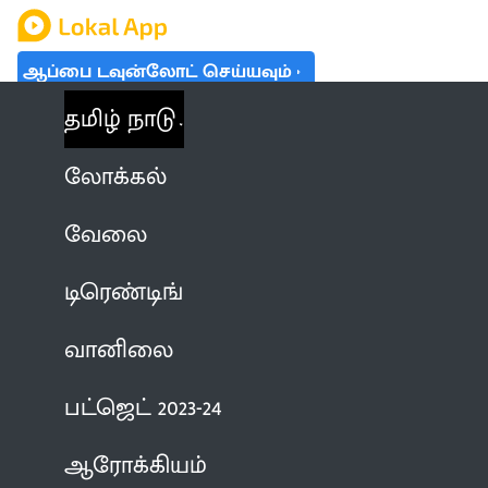
ஆப்பை டவுன்லோட் செய்யவும்
தமிழ் நாடு
லோக்கல்
வேலை
டிரெண்டிங்
வானிலை
பட்ஜெட் 2023-24
ஆரோக்கியம்