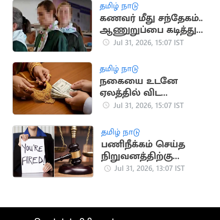
தமிழ் நாடு
கணவர் மீது சந்தேகம்..
ஆணுறுப்பை கடித்து
துப்பிய மனைவி
Jul 31, 2026, 15:07 IST
தமிழ் நாடு
நகையை உடனே
ஏலத்தில் விட
முடியாது.. ஆர்பிஐ
Jul 31, 2026, 15:07 IST
விதிமுறைகள்
விளக்கம்
தமிழ் நாடு
பணிநீக்கம் செய்த
நிறுவனத்திற்கு
எதிராக வழக்கு.. ரூ.19
Jul 31, 2026, 13:07 IST
லட்சம் இழப்பீடு பெற்ற
பெண்