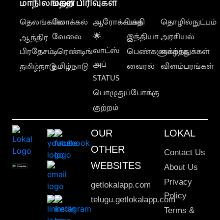
மாநிலங்கள்
மற்ற பிரிவுகள்
தெலங்கானா
லோக்கல்
ஆரோக்கியம்
பக்தி
தொழில்நுட்பம்
வேலை
🌟
இந்தியா
அரசியல்
ஆந்திர
வாட்ஸ்
பிரதேசம்
டிரெண்டிங்
பெண்களுக்காக
வாழ்த்துக்கள்
அப்
தமிழ்நாடு
வைரல்
விளம்பரங்கள்
தமிழ்நாடு
STATUS
பொழுதுப்போக்கு
குற்றம்
OUR
LOKAL
OTHER
Contact Us
WEBSITES
About Us
Privacy
getlokalapp.com
Policy
telugu.getlokalapp.com
Terms &