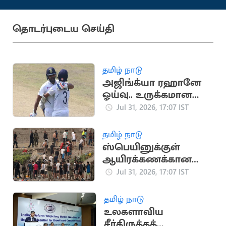
தொடர்புடைய செய்தி
தமிழ் நாடு
அஜிங்க்யா ரஹானே
ஓய்வு.. உருக்கமான
பதிவை வெளியிட்ட
Jul 31, 2026, 17:07 IST
ரோகித் சர்மா
தமிழ் நாடு
ஸ்பெயினுக்குள்
ஆயிரக்கணக்கான
அகதிகள்
Jul 31, 2026, 17:07 IST
நுழைந்ததால்
பரபரப்பு.. நெரிசலில்
தமிழ் நாடு
சிக்கி 9 பேர் பலி
உலகளாவிய
சீர்திருத்தத்