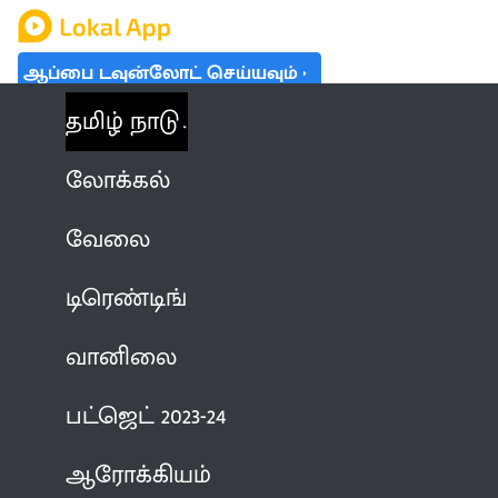
ஆப்பை டவுன்லோட் செய்யவும்
தமிழ் நாடு
லோக்கல்
வேலை
டிரெண்டிங்
வானிலை
பட்ஜெட் 2023-24
ஆரோக்கியம்