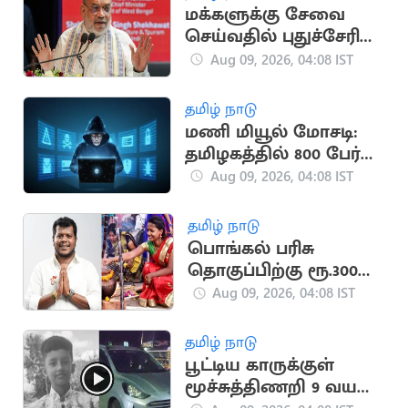
மக்களுக்கு சேவை
செய்வதில் புதுச்சேரி
காவல்துறை முதலிடம்:
Aug 09, 2026, 04:08 IST
அமித் ஷா புகழாரம்
தமிழ் நாடு
மணி மியூல் மோசடி:
தமிழகத்தில் 800 பேர்
கைது
Aug 09, 2026, 04:08 IST
தமிழ் நாடு
பொங்கல் பரிசு
தொகுப்பிற்கு ரூ.300
கோடி ஒதுக்கீடு:
Aug 09, 2026, 04:08 IST
அமைச்சர் தகவல்
தமிழ் நாடு
பூட்டிய காருக்குள்
மூச்சுத்திணறி 9 வயது