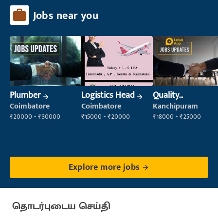
Jobs near you
Plumber
Logistics Head
Quality
Inspector
Coimbatore
Coimbatore
Kanchipuram
₹20000 - ₹30000
₹15000 - ₹20000
₹18000 - ₹25000
Explore more jobs
தொடர்புடைய செய்தி