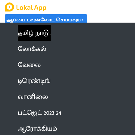
ஆப்பை டவுன்லோட் செய்யவும்
தமிழ் நாடு
லோக்கல்
வேலை
டிரெண்டிங்
வானிலை
பட்ஜெட் 2023-24
ஆரோக்கியம்