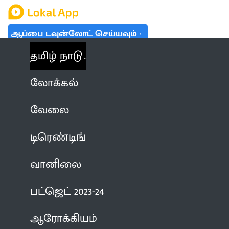
ஆப்பை டவுன்லோட் செய்யவும்
தமிழ் நாடு
லோக்கல்
வேலை
டிரெண்டிங்
வானிலை
பட்ஜெட் 2023-24
ஆரோக்கியம்