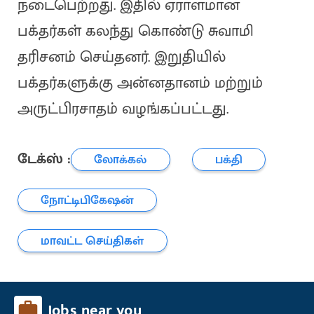
நடைபெற்றது. இதில் ஏராளமான
பக்தர்கள் கலந்து கொண்டு சுவாமி
தரிசனம் செய்தனர். இறுதியில்
பக்தர்களுக்கு அன்னதானம் மற்றும்
அருட்பிரசாதம் வழங்கப்பட்டது.
டேக்ஸ் :
லோக்கல்
பக்தி
நோட்டிபிகேஷன்
மாவட்ட செய்திகள்
Jobs near you