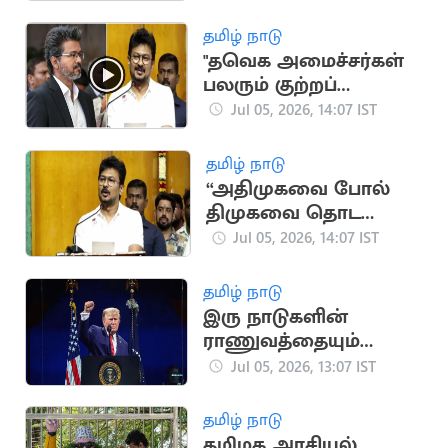
கலாய்த்த உதயநிதி
தமிழ் நாடு
"தவெக அமைச்சர்கள்
பலரும் குற்றப்
பின்னணி
Jul 05, 2026, 14:07 IST
கொண்டவர்கள்”..
உதயநிதி குற்றச்சாட்டு
தமிழ் நாடு
“அதிமுகவை போல்
திமுகவை தொட
முடியாது”.. உதயநிதி
Jul 05, 2026, 14:07 IST
ஸ்டாலின்
தமிழ் நாடு
இரு நாடுகளின்
ராணுவத்தையும்
அழித்துவிட்டோம்:
Jul 05, 2026, 13:07 IST
டிரம்ப் பெருமிதம்
தமிழ் நாடு
தமிழக அரசியல்