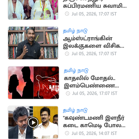
சுப்பிரமணிய சுவாமி
கோயிலில் அமைச்சர்
Jul 05, 2026, 17:07 IST
ஆனந்த் சாமி தரிசனம்
தமிழ் நாடு
ஆம்ஸ்ட்ராங்கின்
இலக்குகளை விசிக
வென்றெடுக்கும் -
Jul 05, 2026, 17:07 IST
அமைச்சர் வன்னியரசு
உறுதி
தமிழ் நாடு
காதலில் மோதல்..
இளம்பெண்ணை
கத்தியால் குத்திய
Jul 05, 2026, 17:07 IST
காதலன்
தமிழ் நாடு
"கவுண்டமணி இளநீர்
கடை காமெடி போல
தவெக உள்ளது”..
Jul 05, 2026, 14:07 IST