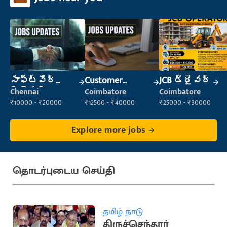
సాఫ్ట్‌వేర్
Customer
JCB డ్రైవర్
ట్రైనర్
Support Officer
Chennai
Coimbatore
Coimbatore
₹10000 - ₹20000
₹12500 - ₹40000
₹25000 - ₹30000
Explore more jobs
தொடர்புடைய செய்தி
தமிழ் நாடு
திருச்செந்தூர்