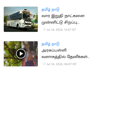
ரயில்கள் நிறுத்தம்
தமிழ் நாடு
வார இறுதி நாட்களை
முன்னிட்டு சிறப்பு
பேருந்துகள் இயக்கம்
Jul 14, 2026, 12:07 IST
தமிழ் நாடு
அரசுப்பள்ளி
வளாகத்தில் தேனீக்கள்
கொட்டி 50
Jul 14, 2026, 06:07 IST
மாணாக்கர்கள் காயம்