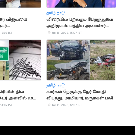
தமிழ் நாடு
ய்யை
விரைவில் பறக்கும் பேருந்துகள்
ிகர்
அறிமுகம்: மத்திய அமைச்சர்
திகேயன்
நிதின் கட்கரி
 15:07 IST
Jul 15, 2026, 15:07 IST
தமிழ் நாடு
ரியில் நில
கார்கள் நேருக்கு நேர் மோதி
க்டர் அளவில் 3.0
விபத்து: மாமியார், மருமகள் பலி
 14:07 IST
Jul 15, 2026, 12:07 IST