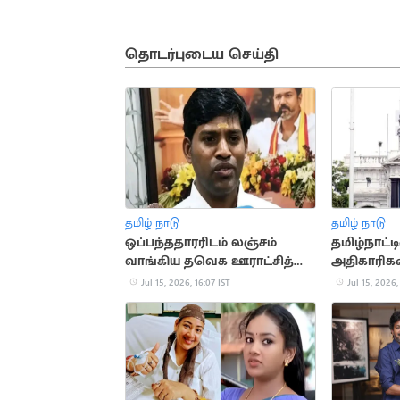
தொடர்புடைய செய்தி
தமிழ் நாடு
தமிழ் நாடு
ஒப்பந்ததாரரிடம் லஞ்சம்
தமிழ்நாட்ட
வாங்கிய தவெக ஊராட்சித்
அதிகாரிகள
தலைவர் கைது
பட்டியல் வ
Jul 15, 2026, 16:07 IST
Jul 15, 2026,