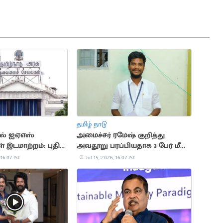
தமிழ் நாடு
ில் ஐஏஎஸ்
அமைச்சர் ரமேஷ் குறித்து
் இடமாற்றம்: புதிய
அவதூறு பரப்பியதாக 3 பேர் மீது
ெளியீடு
வழக்கு பதிவு
 16:07 IST
Jul 15, 2026, 16:07 IST