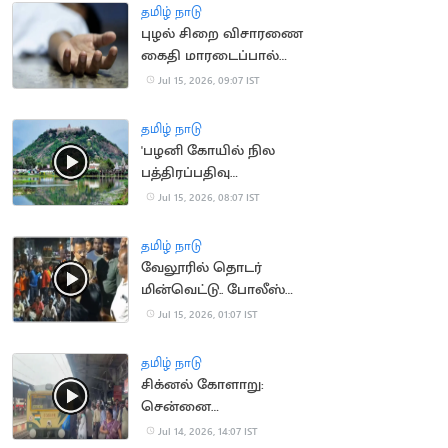
தமிழ் நாடு
புழல் சிறை விசாரணை
கைதி மாரடைப்பால்
திடீர் உயிரிழப்பு
Jul 15, 2026, 09:07 IST
தமிழ் நாடு
'பழனி கோயில் நில
பத்திரப்பதிவு
செல்லாது'.. நீதிமன்றம்
Jul 15, 2026, 08:07 IST
தமிழ் நாடு
வேலூரில் தொடர்
மின்வெட்டு.. போலீஸ்
பேச்சால் சர்ச்சை
Jul 15, 2026, 01:07 IST
தமிழ் நாடு
சிக்னல் கோளாறு:
சென்னை
கடற்கரையில் புறநகர்
Jul 14, 2026, 14:07 IST