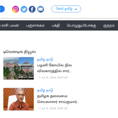
Tamil தமிழ்
ராசி பலன்
பஞ்சாங்கம்
பக்தி
பொழுதுப்போக்கு
குற்றம்
டிரெண்டிங் நியூஸ்
தமிழ் நாடு
பழனி கோயில் நில
விவகாரத்தில் சார்
பதிவாளர் கைதுக்கு
Jul 15, 2026, 14:07 IST
தடை
தமிழ் நாடு
தமிழக தலைமை
செயலாளர் சாய்குமார்
பதவிக்காலம் 6
Jul 15, 2026, 10:07 IST
மாதங்கள் நீட்டிப்பு