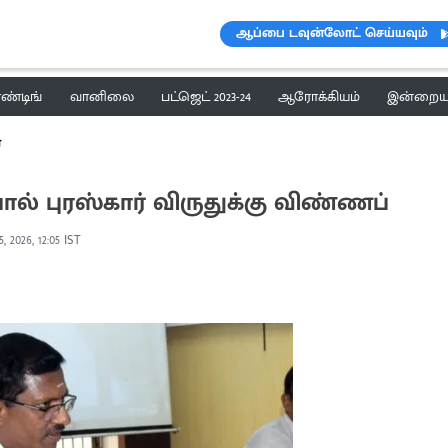
ஆப்பை டவுன்லோட் செய்யவும்
ெண்டிங்
வானிலை
பட்ஜெட் 2023-24
ஆரோக்கியம்
இன்றைய 
்
பால் புரஸ்கார் விருதுக்கு விண்ணப்
, 2026, 12:05 IST