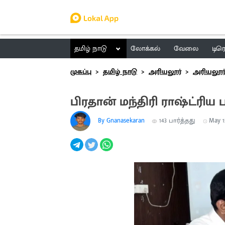
தமிழ் நாடு
லோக்கல்
வேலை
டிர
முகப்பு
தமிழ் நாடு
அரியலூர்
அரியலூர
பிரதான் மந்திரி ராஷ்ட்ரிய 
By Gnanasekaran
143
பார்த்தது
May 15