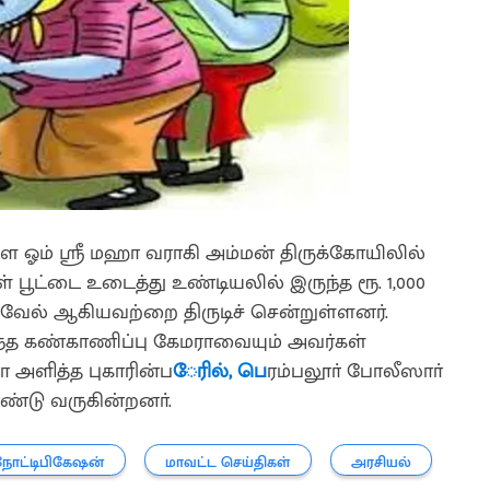
ள ஓம் ஸ்ரீ மஹா வராகி அம்மன் திருக்கோயிலில்
் பூட்டை உடைத்து உண்டியலில் இருந்த ரூ. 1,000
வேல் ஆகியவற்றை திருடிச் சென்றுள்ளனர்.
ுந்த கண்காணிப்பு கேமராவையும் அவர்கள்
 அளித்த புகாரின்ப
ேரில், பெ
ரம்பலூா் போலீஸாா்
ண்டு வருகின்றனா்.
நோட்டிபிகேஷன்
மாவட்ட செய்திகள்
அரசியல்