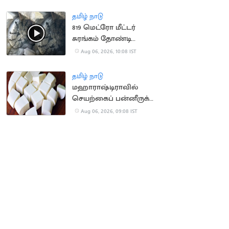
நிறுவனம் வழக்கு
தமிழ் நாடு
819 மெட்ரோ மீட்டர்
சுரங்கம் தோண்டி
நீலகிரி இயந்திரம்
Aug 06, 2026, 10:08 IST
சாதனை
தமிழ் நாடு
மஹாராஷ்டிராவில்
செயற்கைப் பன்னீருக்கு
ஓராண்டு தடை
Aug 06, 2026, 09:08 IST