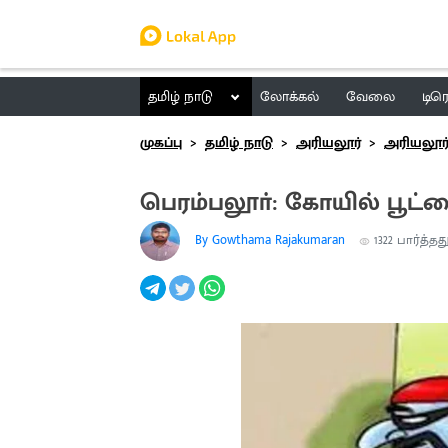
தமிழ் நாடு
லோக்கல்
வேலை
டிர
முகப்பு
தமிழ் நாடு
அரியலூர்
அரியலூர
பெரம்பலூா்: கோயில் பூட்
By Gowthama Rajakumaran
1322
பார்த்தத