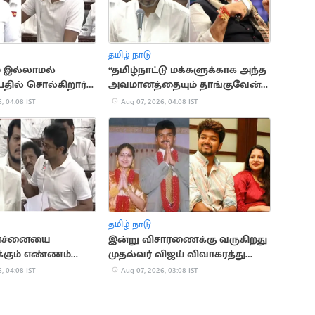
தமிழ் நாடு
ே இல்லாமல்
“தமிழ்நாட்டு மக்களுக்காக அந்த
தில் சொல்கிறார்”..
அவமானத்தையும் தாங்குவேன்”..
ாட்டம்
முதலமைச்சர் விஜய்
, 04:08 IST
Aug 07, 2026, 04:08 IST
தமிழ் நாடு
பிரச்னையை
இன்று விசாரணைக்கு வருகிறது
்கும் எண்ணம்
முதல்வர் விஜய் விவாகரத்து
விஜய்
வழக்கு
, 04:08 IST
Aug 07, 2026, 03:08 IST