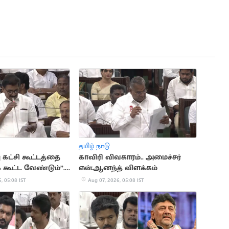
தமிழ் நாடு
கட்சி கூட்டத்தை
காவிரி விவகாரம்.. அமைச்சர்
கூட்ட வேண்டும்”..
என்.ஆனந்த் விளக்கம்
் கம்யூனிஸ்ட்
, 05:08 IST
Aug 07, 2026, 05:08 IST
தல்