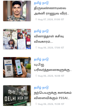
தமிழ் நாடு
திருவண்ணாமலை
அக்னி ராணுவ வீரர்
லடாக்கில் உயிரிழப்பு
Aug 07, 2026, 01:08 IST
தமிழ் நாடு
வினாத்தாள் கசிவு
விவகாரம்..
ஜார்க்கண்டில் 13-வது
Aug 06, 2026, 17:08 IST
நாளாக மாணவர்கள்
உண்ணாவிரதம்
தமிழ் நாடு
யு.பி.ஐ.
பரிவர்த்தனைகளுக்கு
மீண்டும் கட்டணம்?
Aug 06, 2026, 16:08 IST
தமிழ் நாடு
நற்பெயருக்கு களங்கம்
விளைவிக்கும் FSSAI
உத்தரவு: டாபர்
Aug 06, 2026, 15:08 IST