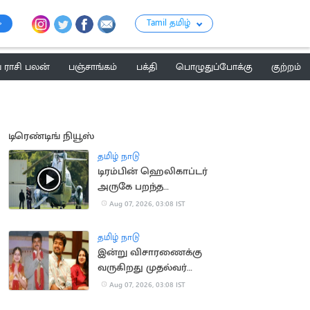
Tamil தமிழ்
ராசி பலன்
பஞ்சாங்கம்
பக்தி
பொழுதுப்போக்கு
குற்றம்
டிரெண்டிங் நியூஸ்
தமிழ் நாடு
டிரம்பின் ஹெலிகாப்டர்
அருகே பறந்த
பயணிகள் விமானம்
Aug 07, 2026, 03:08 IST
தமிழ் நாடு
இன்று விசாரணைக்கு
வருகிறது முதல்வர்
விஜய் விவாகரத்து
Aug 07, 2026, 03:08 IST
வழக்கு