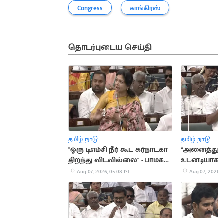
Congress
காங்கிரஸ்
தொடர்புடைய செய்தி
தமிழ் நாடு
தமிழ் நாடு
"ஒரு டிஎம்சி நீர் கூட கர்நாடகா
“அனைத்து 
திறந்து விடவில்லை" - பாமக
உடனடியாக 
எம்.எல்.ஏ. சௌமியா
மார்க்சிஸ்ட
Aug 07, 2026, 05:08 IST
Aug 07, 2026
அன்புமணி
வலியுறுத்