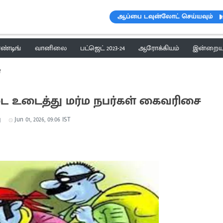
ஆப்பை டவுன்லோட் செய்யவும்
ெண்டிங்
வானிலை
பட்ஜெட் 2023-24
ஆரோக்கியம்
இன்றைய 
்
டை உடைத்து மர்ம நபர்கள் கைவரிசை
ு
Jun 01, 2026, 09:06 IST