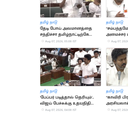
தமிழ் நாடு
தமிழ் நாடு
தேடி போய் அவமானத்தை
“சம்பந்தம
சந்திச்சா தமிழ்நாட்டிற்கே
அமைச்சர் ப
அவமானம் - சிபிஎம் எம்எல்ஏ
உதயநிதி க
Aug 07, 2026, 05:08 IST
Aug 07, 2026
தமிழ் நாடு
தமிழ் நாடு
'பேப்பர் படித்தால் தெரியும்'..
“காவிரி 
விஜய் பேச்சுக்கு உதயநிதி
அரசியலாக
பதிலடி
இல்லை”.. 
Aug 07, 2026, 04:08 IST
Aug 07, 2026