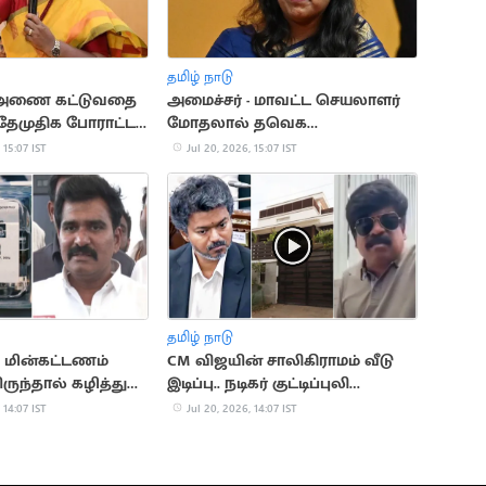
தமிழ் நாடு
 அணை கட்டுவதை
அமைச்சர் - மாவட்ட செயலாளர்
 தேமுதிக போராட்டம்
மோதலால் தவெக
பொதுக்கூட்டம் ரத்து
 15:07 IST
Jul 20, 2026, 15:07 IST
தமிழ் நாடு
 மின்கட்டணம்
CM விஜயின் சாலிகிராமம் வீடு
ருந்தால் கழித்துக்
இடிப்பு.. நடிகர் குட்டிப்புலி
ும்".. அமைச்சர்
சரவணன் வேதனை
 14:07 IST
Jul 20, 2026, 14:07 IST
ர்