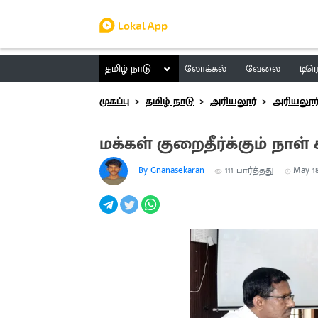
தமிழ் நாடு
லோக்கல்
வேலை
டிர
முகப்பு
தமிழ் நாடு
அரியலூர்
அரியலூர
மக்கள் குறைதீர்க்கும் நாள் 
By Gnanasekaran
111
பார்த்தது
May 18