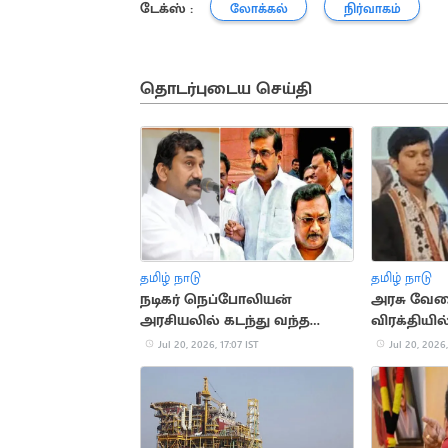
டேக்ஸ் :
லோக்கல்
நிர்வாகம்
தொடர்புடைய செய்தி
தமிழ் நாடு
தமிழ் நாடு
நடிகர் நெப்போலியன்
அரசு வேல
அரசியலில் கடந்து வந்த
விரக்தியி
முக்கிய நிகழ்வுகள்
தற்கொல
Jul 20, 2026, 17:07 IST
Jul 20, 2026,