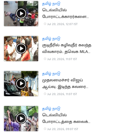
தமிழ் நாடு
டெல்லியில்
போராட்டக்காரர்களை
விரட்டியடித்த போலீஸ்..
Jul 20, 2026, 12:07 IST
பதறவைக்கும் வீடியோ
தமிழ் நாடு
குடிநீரில் கழிவுநீர் கலந்த
விவகாரம்.. தவெக MLA
முன் நடந்த மோதல்
Jul 20, 2026, 11:07 IST
தமிழ் நாடு
முதலமைச்சர் விஜய்
ஆய்வு.. இடிந்த சுவரை
துணியால் மறைத்ததால்
Jul 20, 2026, 11:07 IST
சர்ச்சை
தமிழ் நாடு
டெல்லியில்
போராட்டத்தை கலைக்க
கண்ணீர் புகைகுண்டு
Jul 20, 2026, 09:07 IST