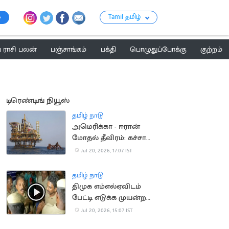
Tamil தமிழ்
ராசி பலன்
பஞ்சாங்கம்
பக்தி
பொழுதுப்போக்கு
குற்றம்
டிரெண்டிங் நியூஸ்
தமிழ் நாடு
அமெரிக்கா - ஈரான்
மோதல் தீவிரம்: கச்சா
எண்ணெய் தட்டுப்பாடு
Jul 20, 2026, 17:07 IST
அபாயம்
தமிழ் நாடு
திமுக எம்எல்ஏவிடம்
பேட்டி எடுக்க முயன்ற
செய்தியாளர்களுக்கு
Jul 20, 2026, 15:07 IST
போலீஸ் மிரட்டல்