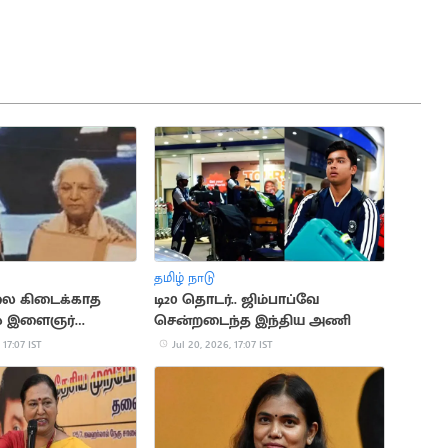
தமிழ் நாடு
ை கிடைக்காத
டி20 தொடர்.. ஜிம்பாப்வே
ல் இளைஞர்
சென்றடைந்த இந்திய அணி
ை
 17:07 IST
Jul 20, 2026, 17:07 IST