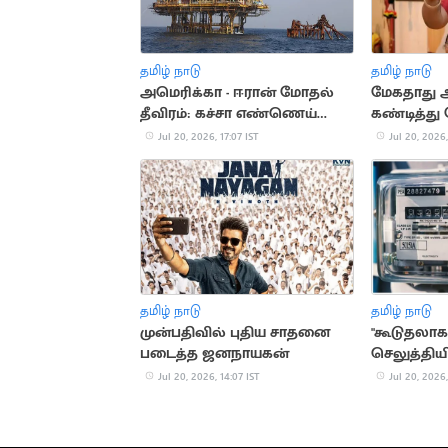
தமிழ் நாடு
தமிழ் நாடு
அமெரிக்கா - ஈரான் மோதல்
மேகதாது
தீவிரம்: கச்சா எண்ணெய்
கண்டித்து
தட்டுப்பாடு அபாயம்
அறிவிப்பு
Jul 20, 2026, 17:07 IST
Jul 20, 2026,
தமிழ் நாடு
தமிழ் நாடு
முன்பதிவில் புதிய சாதனை
"கூடுதலாக
படைத்த ஜனநாயகன்
செலுத்தியி
கொள்ளப்பட
Jul 20, 2026, 14:07 IST
Jul 20, 2026,
நிர்மல்குமா