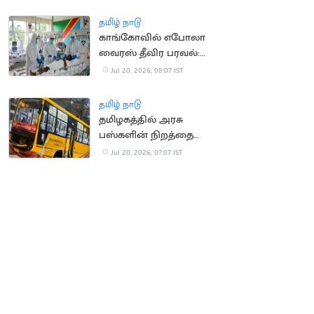
வீச்சு
தமிழ் நாடு
காங்கோவில் எபோலா
வைரஸ் தீவிர பரவல்:
930 பேர் பலி
Jul 20, 2026, 08:07 IST
தமிழ் நாடு
தமிழகத்தில் அரசு
பஸ்களின் நிறத்தை
மாற்ற அரசு திட்டம்?
Jul 20, 2026, 07:07 IST