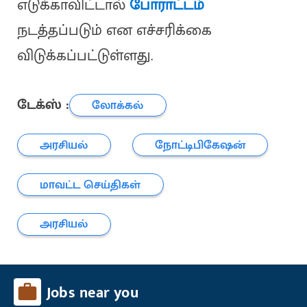
எடுக்காவிட்டால்
போராட்டம்
நடத்தப்படும் என எச்சரிக்கை
விடுக்கப்பட்டுள்ளது.
டேக்ஸ் :
லோக்கல்
அரசியல்
நோட்டிபிகேஷன்
மாவட்ட செய்திகள்
அரசியல்
Jobs near you