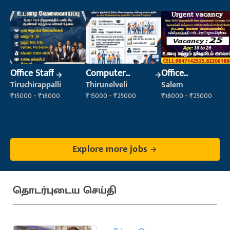
Office Staff
Computer
Office
Operator
Maintenance
Tiruchirappalli
Thirunelveli
Salem
Staff
₹15000 - ₹18000
₹15000 - ₹25000
₹18000 - ₹25000
Explore more jobs
தொடர்புடைய செய்தி