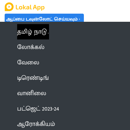
ஆப்பை டவுன்லோட் செய்யவும்
தமிழ் நாடு
லோக்கல்
வேலை
டிரெண்டிங்
வானிலை
பட்ஜெட் 2023-24
ஆரோக்கியம்