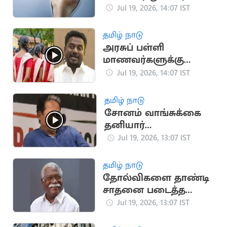
முக்கிய அறிகுறிகள்
Jul 19, 2026, 14:07 IST
தமிழ் நாடு
அரசுப் பள்ளி
மாணவர்களுக்கு
புதிய சீருடை -
Jul 19, 2026, 14:07 IST
அமைச்சர்
ராஜ்மோகன்
தமிழ் நாடு
சோனம் வாங்சுக்கை
தனியார்
மருத்துவமனைக்கு
Jul 19, 2026, 13:07 IST
மாற்ற டெல்லி
உயர்நீதிமன்றம் மறுப்பு
தமிழ் நாடு
தோல்விகளை தாண்டி
சாதனை படைத்த
மூத்த தலைவர்
Jul 19, 2026, 13:07 IST
எம்.ஆர்.காந்தி