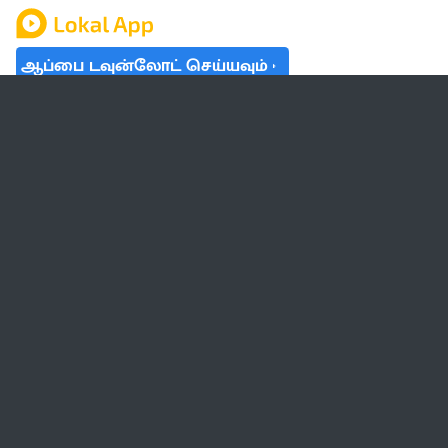
ஆப்பை டவுன்லோட் செய்யவும்
தமிழ் நாடு
லோக்கல்
வேலை
டிரெண்டிங்
வானிலை
பட்ஜெட் 2023-24
ஆரோக்கியம்