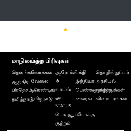
மேலும்
மாநிலங்கள்
மற்ற பிரிவுகள்
தெலங்கானா
லோக்கல்
ஆரோக்கியம்
பக்தி
தொழில்நுட்பம்
வேலை
🌟
இந்தியா
அரசியல்
ஆந்திர
வாட்ஸ்
பிரதேசம்
டிரெண்டிங்
பெண்களுக்காக
வாழ்த்துக்கள்
அப்
தமிழ்நாடு
வைரல்
விளம்பரங்கள்
தமிழ்நாடு
STATUS
பொழுதுப்போக்கு
குற்றம்