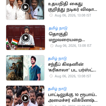
உதயநிதி கைது
குறித்து நடிகர் விஷால்
கருத்து
Aug 06, 2026, 13:08 IST
தமிழ் நாடு
தொகுதி
மறுவரையறை
விவகாரம்.. அனைத்து
Aug 06, 2026, 13:08 IST
MP-க்களுக்கும் CM
விஜய் அழைப்பு
தமிழ் நாடு
சந்தீப் கிஷனின்
‘கரிகாலா’ பட பர்ஸ்ட்
லுக் வெளியீடு
Aug 06, 2026, 13:08 IST
தமிழ் நாடு
பாட்டிலுக்கு 10 ரூபாய்..
அமைச்சர் விக்னேஷ்