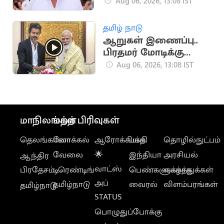
விளக்கம்
Aug 06, 2026, 13:08 IST
தமிழ் நாடு
ஆறுகள் இணைப்பு..
பிரதமர் மோடிக்கு
முதலமைச்சர் விஜய்
Aug 06, 2026, 13:08 IST
கடிதம்
மாநிலங்கள்
மற்ற பிரிவுகள்
தெலங்கானா
லோக்கல்
ஆரோக்கியம்
பக்தி
தொழில்நுட்பம்
வேலை
🌟
இந்தியா
அரசியல்
ஆந்திர
வாட்ஸ்
பிரதேசம்
டிரெண்டிங்
பெண்களுக்காக
வாழ்த்துக்கள்
அப்
தமிழ்நாடு
வைரல்
விளம்பரங்கள்
தமிழ்நாடு
STATUS
பொழுதுப்போக்கு