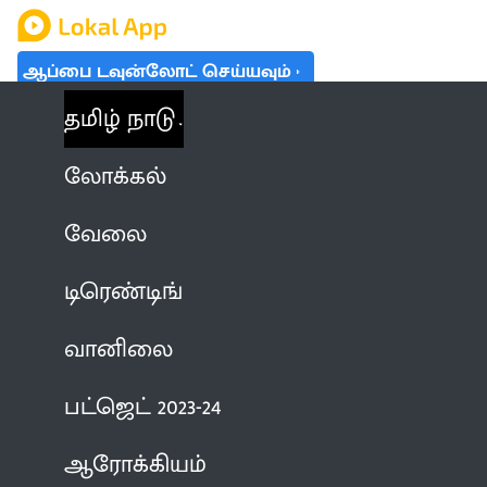
ஆப்பை டவுன்லோட் செய்யவும்
தமிழ் நாடு
லோக்கல்
வேலை
டிரெண்டிங்
வானிலை
பட்ஜெட் 2023-24
ஆரோக்கியம்