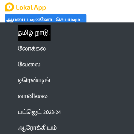
ஆப்பை டவுன்லோட் செய்யவும்
தமிழ் நாடு
லோக்கல்
வேலை
டிரெண்டிங்
வானிலை
பட்ஜெட் 2023-24
ஆரோக்கியம்