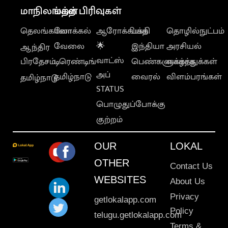
மாநிலங்கள்
மற்ற பிரிவுகள்
தெலங்கானா
லோக்கல்
ஆரோக்கியம்
பக்தி
தொழில்நுட்பம்
வேலை
🌟
இந்தியா
அரசியல்
ஆந்திர
வாட்ஸ்
பிரதேசம்
டிரெண்டிங்
பெண்களுக்காக
வாழ்த்துக்கள்
அப்
தமிழ்நாடு
வைரல்
விளம்பரங்கள்
தமிழ்நாடு
STATUS
பொழுதுப்போக்கு
குற்றம்
OUR
LOKAL
OTHER
Contact Us
WEBSITES
About Us
Privacy
getlokalapp.com
Policy
telugu.getlokalapp.com
Terms &