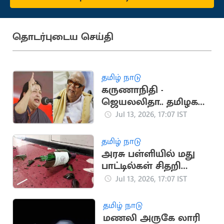
தொடர்புடைய செய்தி
தமிழ் நாடு
கருணாநிதி -
ஜெயலலிதா.. தமிழக
அரசியலை உலுக்கிய
Jul 13, 2026, 17:07 IST
மோதல்
தமிழ் நாடு
அரசு பள்ளியில் மது
பாட்டில்கள் சிதறி
கிடந்ததால் அதிர்ச்சி
Jul 13, 2026, 17:07 IST
தமிழ் நாடு
மணலி அருகே லாரி