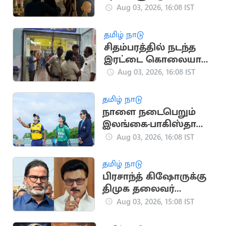
பிரிவு பாதுகாப்பு:
Aug 03, 2026, 16:08 IST
உச்சநீதிமன்றம் தீர்ப்பு
தமிழ் நாடு
சிதம்பரத்தில் நடந்த
இரட்டை கொலையால்
பரபரப்பு
Aug 03, 2026, 16:08 IST
தமிழ் நாடு
நாளை நடைபெறும்
இலங்கை-பாகிஸ்தான்
மகளிர் கடைசி டி20
Aug 03, 2026, 16:08 IST
போட்டி
தமிழ் நாடு
பிரசாந்த் கிஷோருக்கு
திமுக தலைவர்
மு.க.ஸ்டாலின்
Aug 03, 2026, 15:08 IST
வாழ்த்து