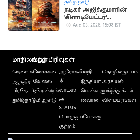
தமிழ் நாடு
நடிகர் அஜித்குமாரின்
'கிளாடியேட்டர்'
ஆவணப்படத்தின்
Aug 03, 2026, 15:08 IST
FIRST LOOK
வெளியானது
மாநிலங்கள்
மற்ற பிரிவுகள்
தெலங்கானா
லோக்கல்
ஆரோக்கியம்
பக்தி
தொழில்நுட்பம்
வேலை
🌟
இந்தியா
அரசியல்
ஆந்திர
வாட்ஸ்
பிரதேசம்
டிரெண்டிங்
பெண்களுக்காக
வாழ்த்துக்கள்
அப்
தமிழ்நாடு
வைரல்
விளம்பரங்கள்
தமிழ்நாடு
STATUS
பொழுதுப்போக்கு
குற்றம்