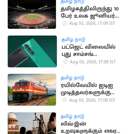
தமிழ் நாடு
தமிழகத்திலிருந்து 10
பேர் உலக ஜூனியர்
தடகள அணிக்கு
Aug 03, 2026, 17:08 IST
தேர்வு
தமிழ் நாடு
பட்ஜெட் விலையில்
புது சாம்சங்
ஸ்மார்ட்போன்
Aug 03, 2026, 17:08 IST
அறிமுகம்!
தமிழ் நாடு
ரயில்வேயில் ஐடிஐ
முடித்தவர்களுக்கு
அப்ரண்டிஸ் பயிற்சி
Aug 03, 2026, 17:08 IST
தமிழ் நாடு
லிவ்-இன்
உறவுகளுக்கும் 498ஏ