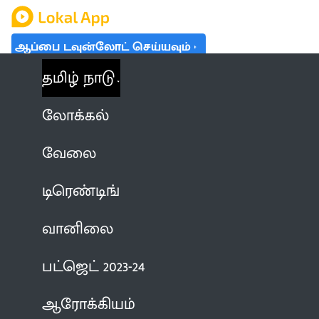
ஆப்பை டவுன்லோட் செய்யவும்
தமிழ் நாடு
லோக்கல்
வேலை
டிரெண்டிங்
வானிலை
பட்ஜெட் 2023-24
ஆரோக்கியம்