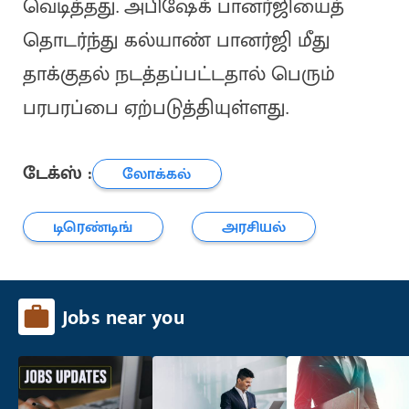
வெடித்தது. அபிஷேக் பானர்ஜியைத்
தொடர்ந்து கல்யாண் பானர்ஜி மீது
தாக்குதல் நடத்தப்பட்டதால் பெரும்
பரபரப்பை ஏற்படுத்தியுள்ளது.
டேக்ஸ் :
லோக்கல்
டிரெண்டிங்
அரசியல்
Jobs near you