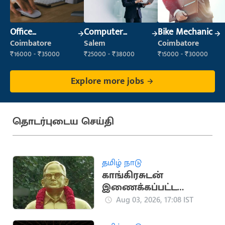
Office
Computer
Bike Mechanic
Administrator
Operator
Coimbatore
Salem
Coimbatore
₹16000 - ₹35000
₹25000 - ₹38000
₹15000 - ₹30000
Explore more jobs
தொடர்புடைய செய்தி
தமிழ் நாடு
காங்கிரசுடன்
இணைக்கப்பட்ட
தமிழ்நாடு
Aug 03, 2026, 17:08 IST
உழைப்பாளர் கட்சியின்
வரலாறு