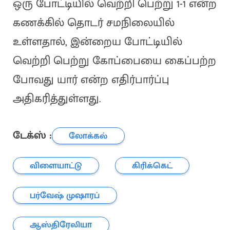
ஒரு போட்டியில் வெற்றி பெற்று 1-1 என்ற
கணக்கில் தொடர் சமநிலையில்
உள்ளதால், இன்றைய போட்டியில்
வெற்றி பெற்று கோப்பையை கைப்பற்ற
போவது யார் என்ற எதிர்பார்ப்பு
அதிகரித்துள்ளது.
டேக்ஸ் :
லோக்கல்
விளையாட்டு
கிரிக்கெட்
பர்வேஷ் முஷாரப்
ஆஸ்திரேலியா