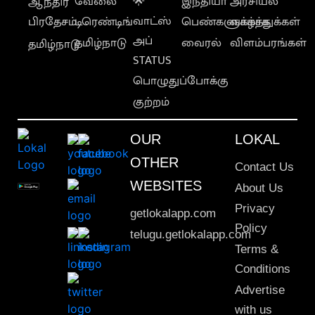
வேலை
🌟
இந்தியா
அரசியல்
ஆந்திர
வாட்ஸ்
பிரதேசம்
டிரெண்டிங்
பெண்களுக்காக
வாழ்த்துக்கள்
அப்
தமிழ்நாடு
வைரல்
விளம்பரங்கள்
தமிழ்நாடு
STATUS
பொழுதுப்போக்கு
குற்றம்
OUR
LOKAL
OTHER
Contact Us
WEBSITES
About Us
Privacy
getlokalapp.com
Policy
telugu.getlokalapp.com
Terms &
Conditions
Advertise
with us