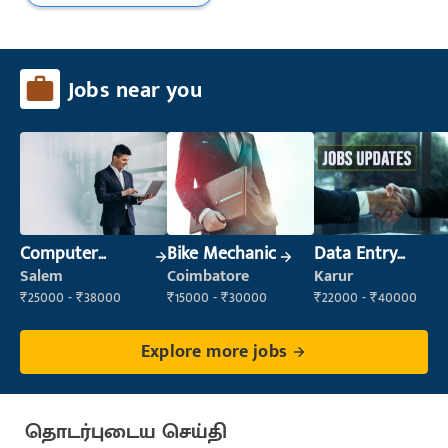
Jobs near you
Computer
Bike Mechanic
Data Entry
Operator
Operator
Salem
Coimbatore
Karur
₹25000 - ₹38000
₹15000 - ₹30000
₹22000 - ₹40000
Explore more jobs
தொடர்புடைய செய்தி