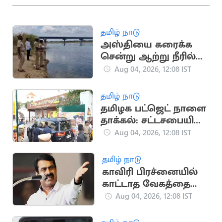
தமிழ் நாடு
அஸ்தியை கரைக்க
சென்று ஆற்று நீரில்
மூழ்கி 3 பேர்
Aug 04, 2026, 12:08 IST
உயிரிழப்பு
தமிழ் நாடு
தமிழக பட்ஜெட் நாளை
தாக்கல்: சட்டசபையில்
தவெக எம்.எல்.ஏ.க்கள்
Aug 04, 2026, 12:08 IST
ஆலோசனை
தமிழ் நாடு
காவிரி பிரச்னையில்
காட்டாத வேகத்தை
கைதுக்கு காட்டுவது
Aug 04, 2026, 12:08 IST
ஏன்? - சீமான்