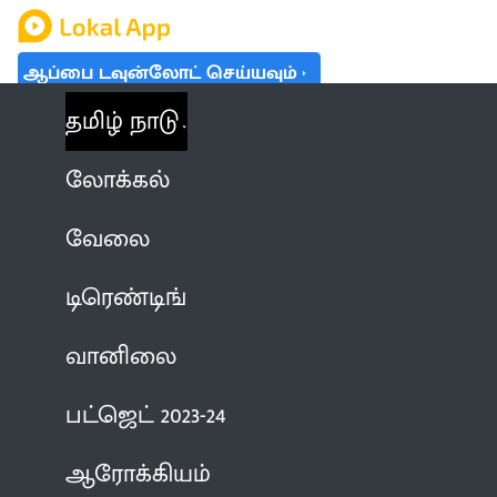
ஆப்பை டவுன்லோட் செய்யவும்
தமிழ் நாடு
லோக்கல்
வேலை
டிரெண்டிங்
வானிலை
பட்ஜெட் 2023-24
ஆரோக்கியம்