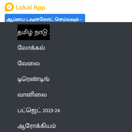
ஆப்பை டவுன்லோட் செய்யவும்
தமிழ் நாடு
லோக்கல்
வேலை
டிரெண்டிங்
வானிலை
பட்ஜெட் 2023-24
ஆரோக்கியம்