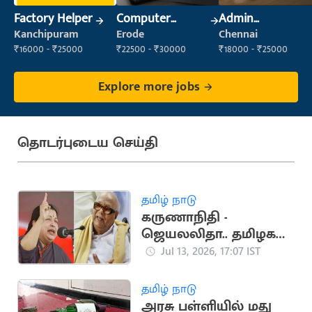
Factory Helper
Computer
Admin
Operator
Supervisor
Kanchipuram
Erode
Chennai
₹16000 - ₹25000
₹22500 - ₹30000
₹18000 - ₹25000
Explore more jobs
தொடர்புடைய செய்தி
தமிழ் நாடு
கருணாநிதி -
ஜெயலலிதா.. தமிழக
அரசியலை உலுக்கிய
Jul 13, 2026, 17:07 IST
மோதல்
தமிழ் நாடு
அரசு பள்ளியில் மது