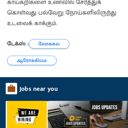
காய்கறிகளை உணவில் சேர்த்துக்
கொள்வது பல்வேறு நோய்களிலிருந்து
உடலைக் காக்கும்.
டேக்ஸ் :
லோக்கல்
ஆரோக்கியம்
Jobs near you