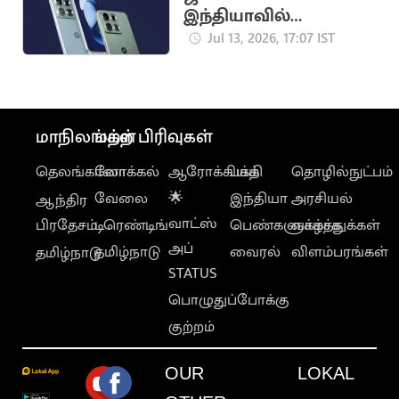
இந்தியாவில்
அறிமுகமாகும்
Jul 13, 2026, 17:07 IST
Motorola Edge 70 Max
மாநிலங்கள்
மற்ற பிரிவுகள்
தெலங்கானா
லோக்கல்
ஆரோக்கியம்
பக்தி
தொழில்நுட்பம்
வேலை
🌟
இந்தியா
அரசியல்
ஆந்திர
வாட்ஸ்
பிரதேசம்
டிரெண்டிங்
பெண்களுக்காக
வாழ்த்துக்கள்
அப்
தமிழ்நாடு
வைரல்
விளம்பரங்கள்
தமிழ்நாடு
STATUS
பொழுதுப்போக்கு
குற்றம்
OUR
LOKAL