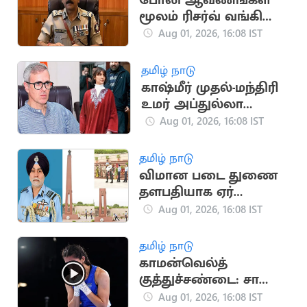
போலி ஆவணங்கள்
மூலம் ரிசர்வ் வங்கி
மோசடி: முக்கிய
Aug 01, 2026, 16:08 IST
குற்றவாளி கைது
தமிழ் நாடு
காஷ்மீர் முதல்-மந்திரி
உமர் அப்துல்லா
தம்பதிக்கு விவாகரத்து:
Aug 01, 2026, 16:08 IST
கோர்ட் ஒப்புதல்
தமிழ் நாடு
விமான படை துணை
தளபதியாக ஏர்
மார்ஷல் தேஜ்பால் சிங்
Aug 01, 2026, 16:08 IST
பொறுப்பேற்பு
தமிழ் நாடு
காமன்வெல்த்
குத்துச்சண்டை: சாக்ஷி
சவுத்ரி தங்கம் வென்று
Aug 01, 2026, 16:08 IST