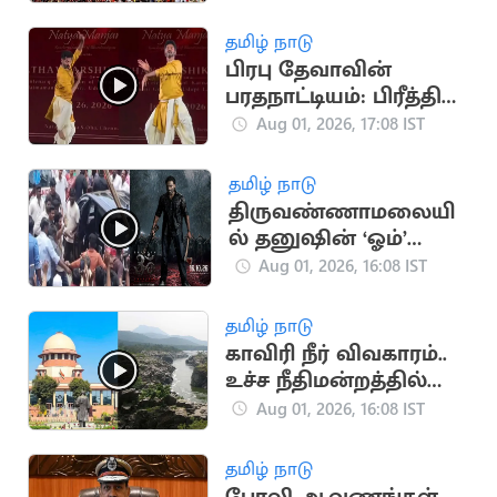
வருடாந்திர
பிரம்மோற்சவ விழா
தமிழ் நாடு
தொடக்கம்
பிரபு தேவாவின்
பரதநாட்டியம்: பிரீத்தி
சஞ்சீவின் விமர்சனம்
Aug 01, 2026, 17:08 IST
வைரல்
தமிழ் நாடு
திருவண்ணாமலையி
ல் தனுஷின் ‘ஓம்’
படப்பிடிப்பு: திரண்ட
Aug 01, 2026, 16:08 IST
ரசிகர்கள்
தமிழ் நாடு
காவிரி நீர் விவகாரம்..
உச்ச நீதிமன்றத்தில்
திமுக அவசர மனு
Aug 01, 2026, 16:08 IST
தமிழ் நாடு