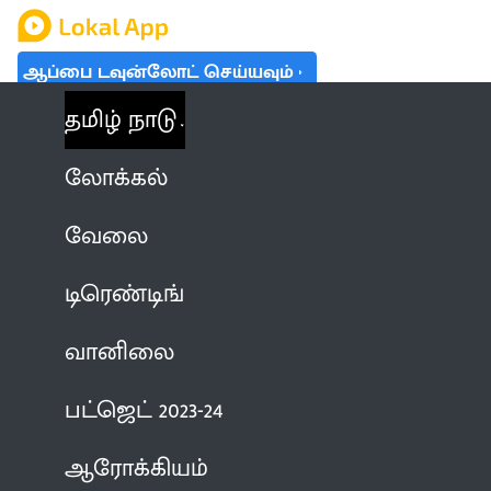
ஆப்பை டவுன்லோட் செய்யவும்
தமிழ் நாடு
லோக்கல்
வேலை
டிரெண்டிங்
வானிலை
பட்ஜெட் 2023-24
ஆரோக்கியம்