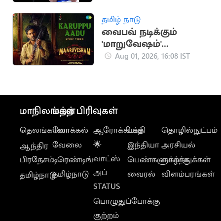
அசத்தல்!
தமிழ் நாடு
வைபவ் நடிக்கும்
'மாறுவேஷம்'
திரைப்படத்தின் 'கருப்பு
Aug 01, 2026, 16:08 IST
ஆடு' பாடல்
வெளியானது
மாநிலங்கள்
மற்ற பிரிவுகள்
தெலங்கானா
லோக்கல்
ஆரோக்கியம்
பக்தி
தொழில்நுட்பம்
வேலை
🌟
இந்தியா
அரசியல்
ஆந்திர
வாட்ஸ்
பிரதேசம்
டிரெண்டிங்
பெண்களுக்காக
வாழ்த்துக்கள்
அப்
தமிழ்நாடு
வைரல்
விளம்பரங்கள்
தமிழ்நாடு
STATUS
பொழுதுப்போக்கு
குற்றம்