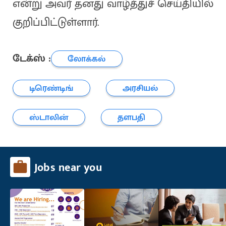
என்று அவர் தனது வாழ்த்துச் செய்தியில்
குறிப்பிட்டுள்ளார்.
டேக்ஸ் :
லோக்கல்
டிரெண்டிங்
அரசியல்
ஸ்டாலின்
தளபதி
Jobs near you