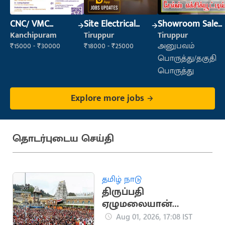
CNC/ VMC
Site Electrical
Showroom Sales
Operator
Engineer
Executive (Retail
Kanchipuram
Tiruppur
Tiruppur
Sales)
₹15000 - ₹30000
₹18000 - ₹25000
அனுபவம்
பொருத்து/தகுதி
பொருத்து
Explore more jobs
தொடர்புடைய செய்தி
தமிழ் நாடு
திருப்பதி
ஏழுமலையான்
கோயிலில் செப்.15-ல்
Aug 01, 2026, 17:08 IST