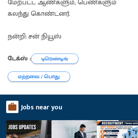
மேற்பட்ட ஆண்களும், பெண்களும்
கலந்து கொண்டனர்.
நன்றி: சன் நியூஸ்
டேக்ஸ் :
டிரெண்டிங்
மற்றவை / பொது
Jobs near you