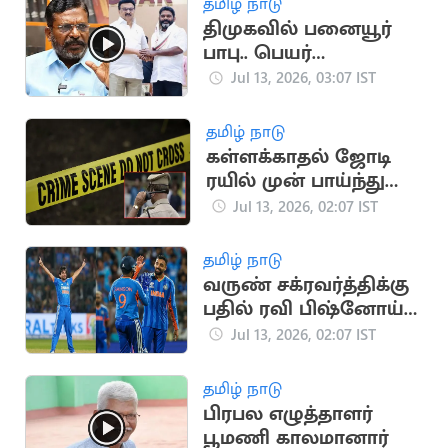
தமிழ் நாடு
திமுகவில் பனையூர்
பாபு.. பெயர்
குறிப்பிடாமல் திருமா
Jul 13, 2026, 03:07 IST
விமர்சனம்
தமிழ் நாடு
கள்ளக்காதல் ஜோடி
ரயில் முன் பாய்ந்து
தற்கொலை: சோகம்
Jul 13, 2026, 02:07 IST
தமிழ் நாடு
வருண் சக்ரவர்த்திக்கு
பதில் ரவி பிஷ்னோய்:
ஜிம்பாப்வே டி20
Jul 13, 2026, 02:07 IST
தொடரில் மாற்றம்
தமிழ் நாடு
பிரபல எழுத்தாளர்
பூமணி காலமானார்