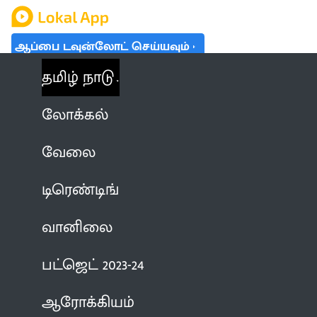
ஆப்பை டவுன்லோட் செய்யவும்
தமிழ் நாடு
லோக்கல்
வேலை
டிரெண்டிங்
வானிலை
பட்ஜெட் 2023-24
ஆரோக்கியம்