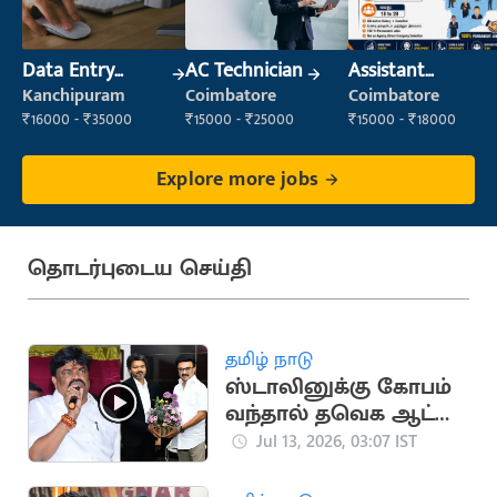
Data Entry
AC Technician
Assistant
Operator
Manager
Kanchipuram
Coimbatore
Coimbatore
₹16000 - ₹35000
₹15000 - ₹25000
₹15000 - ₹18000
Explore more jobs
தொடர்புடைய செய்தி
தமிழ் நாடு
ஸ்டாலினுக்கு கோபம்
வந்தால் தவெக ஆட்சி
இருக்காது.. ராஜேந்திர
Jul 13, 2026, 03:07 IST
பாலாஜி