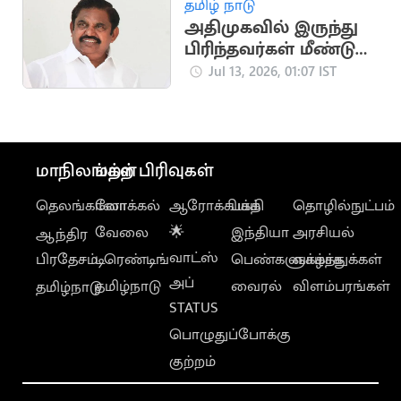
தமிழ் நாடு
அதிமுகவில் இருந்து
பிரிந்தவர்கள் மீண்டும்
வரலாம் - பழனிசாமி
Jul 13, 2026, 01:07 IST
மாநிலங்கள்
மற்ற பிரிவுகள்
தெலங்கானா
லோக்கல்
ஆரோக்கியம்
பக்தி
தொழில்நுட்பம்
வேலை
🌟
இந்தியா
அரசியல்
ஆந்திர
வாட்ஸ்
பிரதேசம்
டிரெண்டிங்
பெண்களுக்காக
வாழ்த்துக்கள்
அப்
தமிழ்நாடு
வைரல்
விளம்பரங்கள்
தமிழ்நாடு
STATUS
பொழுதுப்போக்கு
குற்றம்