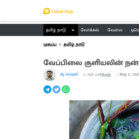
தமிழ் நாடு
லோக்கல்
வேலை
டிர
முகப்பு
தமிழ் நாடு
வேப்பிலை குளியலின் நன
By Amjath
1633
பார்த்தது
May 21, 2026