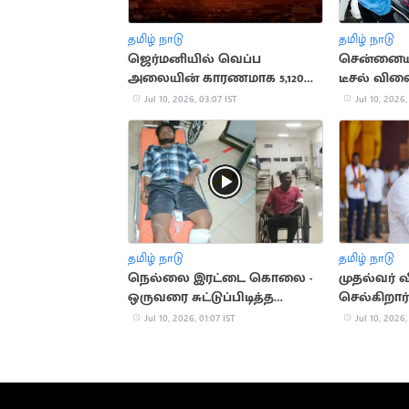
தமிழ் நாடு
தமிழ் நாடு
ஜெர்மனியில் வெப்ப
சென்னையி
அலையின் காரணமாக 5,120
டீசல் வில
பேர் உயிரிழப்பு
இல்லை
Jul 10, 2026, 03:07 IST
Jul 10, 2026,
தமிழ் நாடு
தமிழ் நாடு
நெல்லை இரட்டை கொலை -
முதல்வர் வ
ஒருவரை சுட்டுப்பிடித்த
செல்கிறார்
போலீஸ்
நிகழ்ச்சிக
Jul 10, 2026, 01:07 IST
Jul 10, 2026,