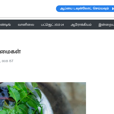
ஆப்பை டவுன்லோட் செய்யவும்
ெண்டிங்
வானிலை
பட்ஜெட் 2023-24
ஆரோக்கியம்
இன்றைய 
்மைகள்
, 00:05 IST