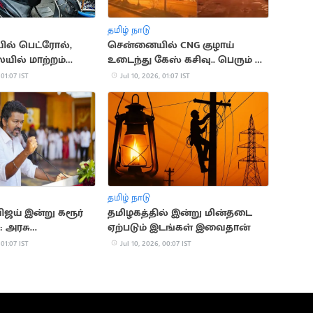
தமிழ் நாடு
ல் பெட்ரோல்,
சென்னையில் CNG குழாய்
ையில் மாற்றம்
உடைந்து கேஸ் கசிவு.. பெரும் தீ
விபத்து
 01:07 IST
Jul 10, 2026, 01:07 IST
தமிழ் நாடு
ிஜய் இன்று கரூர்
தமிழகத்தில் இன்று மின்தடை
: அரசு
ஏற்படும் இடங்கள் இவைதான்
ளில் பங்கேற்பு
 01:07 IST
Jul 10, 2026, 00:07 IST