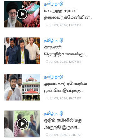
தமிழ் நாடு
மறைந்த ஈரான்
தலைவர் கமேனியின்
இறுதி ஊர்வலம்
Jul 09, 2026, 13:07 IST
தொடங்கியது
தமிழ் நாடு
காலணி
தொழிற்சாலைக்கு
நாளை அடிக்கல்
Jul 09, 2026, 12:07 IST
நாட்டுகிறார் CM விஜய்
தமிழ் நாடு
அமைச்சர் ரமேஷின்
முன்னெடுப்புக்கு
நீதிமன்றம் வரவேற்பு
Jul 09, 2026, 10:07 IST
தமிழ் நாடு
ஓடும் ரயிலில் மது
அருந்தி இருவர்
அட்டகாசம்: பயணிகள்
Jul 09, 2026, 08:07 IST