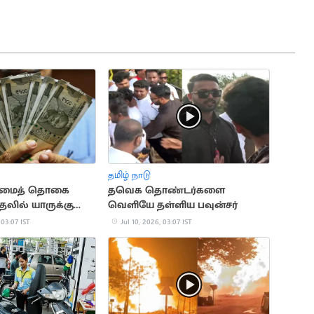
தமிழ் நாடு
ரிமைத் தொகை
தவெக தொண்டர்களை
முதலில் யாருக்கு
வெளியே தள்ளிய பவுன்சர்
?
 03:07 IST
Jul 10, 2026, 03:07 IST