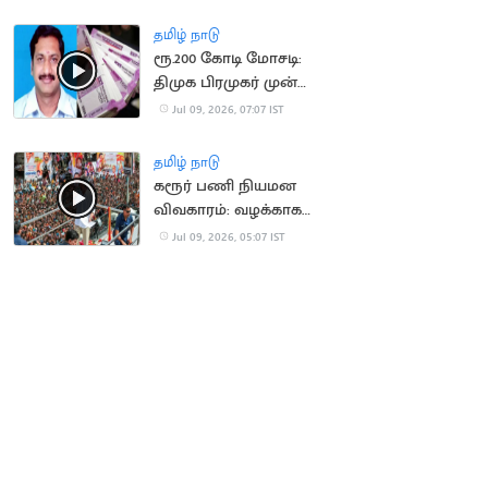
அதிர்ச்சி
தமிழ் நாடு
ரூ.200 கோடி மோசடி:
திமுக பிரமுகர் முன்
ஜாமீன் தள்ளுபடி
Jul 09, 2026, 07:07 IST
தமிழ் நாடு
கரூர் பணி நியமன
விவகாரம்: வழக்காக
விசாரிக்க
Jul 09, 2026, 05:07 IST
உயர்நீதிமன்றம் மறுப்பு