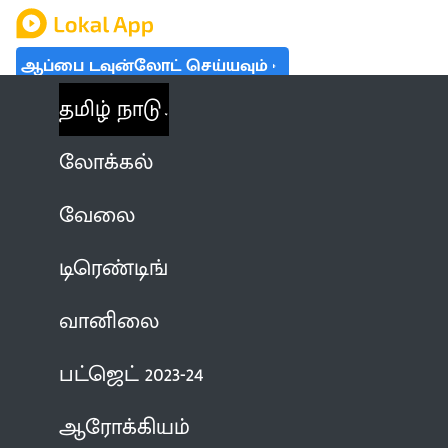
ஆப்பை டவுன்லோட் செய்யவும்
தமிழ் நாடு
லோக்கல்
வேலை
டிரெண்டிங்
வானிலை
பட்ஜெட் 2023-24
ஆரோக்கியம்