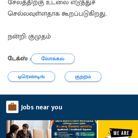
சேலத்திற்கு உடலை எடுத்துச்
செல்லவுள்ளதாக கூறப்படுகிறது.
நன்றி: குமுதம்
டேக்ஸ் :
லோக்கல்
டிரெண்டிங்
குற்றம்
Jobs near you