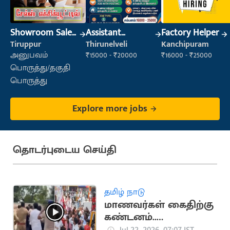
Showroom Sales
Assistant
Factory Helper
Executive (Retail
Manager
Tiruppur
Thirunelveli
Kanchipuram
Sales)
அனுபவம்
₹15000 - ₹20000
₹16000 - ₹25000
பொருத்து/தகுதி
பொருத்து
Explore more jobs
தொடர்புடைய செய்தி
தமிழ் நாடு
மாணவர்கள் கைதிற்கு
கண்டனம்..
திருவொற்றியூர்
Jul 22, 2026, 07:07 IST