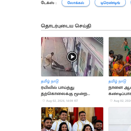
டேக்ஸ் :
லோக்கல்
டிரெண்டிங்
தொடர்புடைய செய்தி
தமிழ் நாடு
தமிழ் நாடு
ரயிலில் பாய்ந்து
நாளை ஆடிப
தற்கொலைக்கு மூன்ற
கண்டிப்ப
இளைஞரை காப்பாற்றிய
விஷயங்கள
Aug 02, 2026, 14:08 IST
Aug 02, 2026
பெண் போலீஸ்