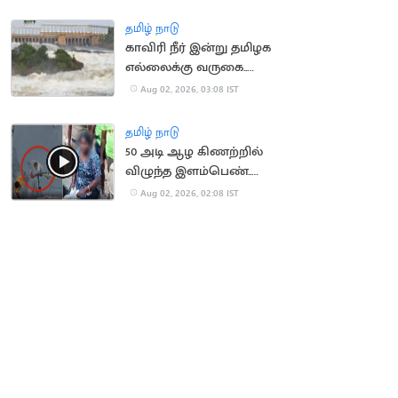
தமிழ் நாடு
காவிரி நீர் இன்று தமிழக
எல்லைக்கு வருகை..
விவசாயிகள்
Aug 02, 2026, 03:08 IST
எதிர்பார்ப்பு
தமிழ் நாடு
50 அடி ஆழ கிணற்றில்
விழுந்த இளம்பெண்..
பத்திரமாக மீட்ட
Aug 02, 2026, 02:08 IST
தீயணைப்பு வீரர்கள்