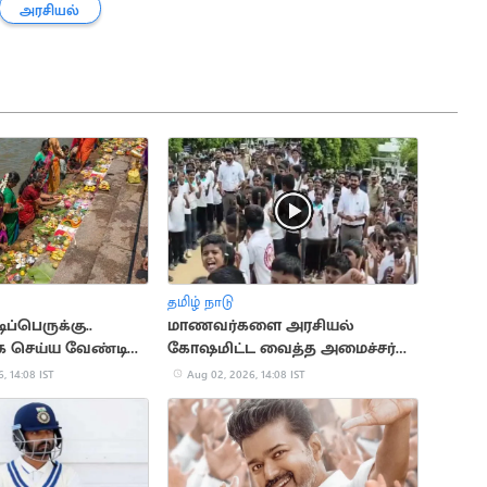
அரசியல்
தமிழ் நாடு
்பெருக்கு..
மாணவர்களை அரசியல்
ாக செய்ய வேண்டிய
கோஷமிட்ட வைத்த அமைச்சர்
் என்னென்ன?
பிரபு
, 14:08 IST
Aug 02, 2026, 14:08 IST