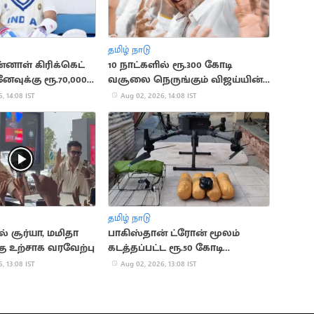
தமிழ் நாடு
்னாள் கிரிக்கெட்
10 நாட்களில் ரூ.300 கோடி
ேவுக்கு ரூ.70,000
வசூலை நெருங்கும் விஜய்யின்
'ஜனநாயகன்'
, 14:08 IST
Aug 02, 2026, 14:08 IST
தமிழ் நாடு
 சூர்யா, மமிதா
பாகிஸ்தான் ட்ரோன் மூலம்
ு உற்சாக வரவேற்பு
கடத்தப்பட்ட ரூ.50 கோடி
போதைப்பொருள் பறிமுதல்
, 13:08 IST
Aug 02, 2026, 13:08 IST