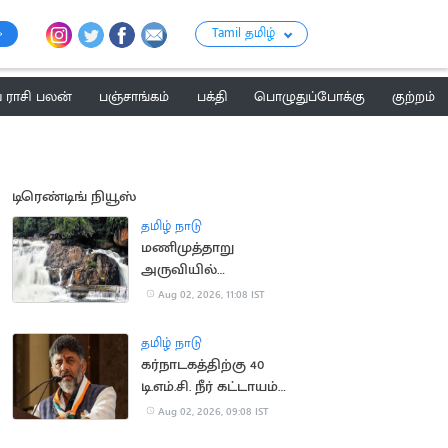
Tamil தமிழ்
ராசி பலன்
பஞ்சாங்கம்
பக்தி
பொழுதுப்போக்கு
குற்றம்
டிரெண்டிங் நியூஸ்
தமிழ் நாடு
மணிமுத்தாறு
அருவியில்
வெள்ளப்பெருக்கு: 2-
Aug 02, 2026, 11:08 IST
வது நாளாக குளிக்க
தடை
தமிழ் நாடு
கர்நாடகத்திற்கு 40
டி.எம்.சி. நீர் கட்டாயம்
தேவை.. டி.கே.சிவகுமார்
Aug 02, 2026, 09:08 IST