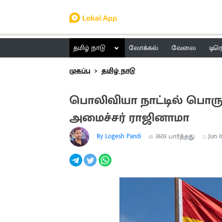
தமிழ் நாடு
லோக்கல்
வேலை
டிர
முகப்பு
தமிழ் நாடு
பொலிவியா நாட்டில் பொரு
அமைச்சர் ராஜினாமா
By Logesh Pandi
3603
பார்த்தது
Jun 0