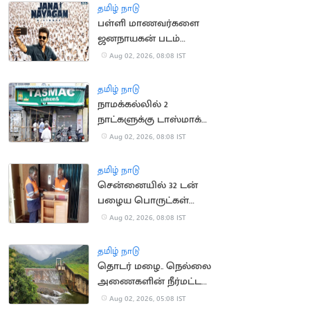
தமிழ் நாடு
பள்ளி மாணவர்களை
ஜனநாயகன் படம்
பார்க்க
Aug 02, 2026, 08:08 IST
கட்டாயப்படுத்தியதாக
புகார்
தமிழ் நாடு
நாமக்கல்லில் 2
நாட்களுக்கு டாஸ்மாக்
கடைகள் மூட உத்தரவு
Aug 02, 2026, 08:08 IST
தமிழ் நாடு
சென்னையில் 32 டன்
பழைய பொருட்கள்
சேகரிக்கப்பட்டு அகற்றம்
Aug 02, 2026, 08:08 IST
தமிழ் நாடு
தொடர் மழை.. நெல்லை
அணைகளின் நீர்மட்டம்
கிடுகிடு உயர்வு
Aug 02, 2026, 05:08 IST