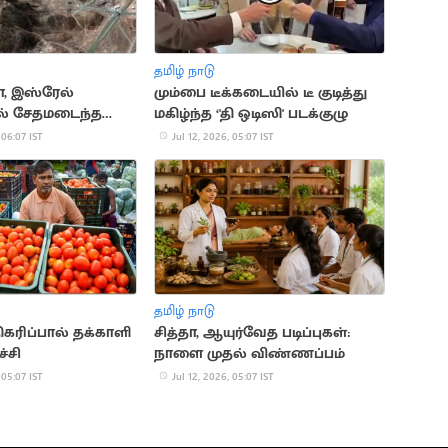
தமிழ் நாடு
, இஸ்ரேல்
மும்பை டீக்கடையில் டீ குடித்து
ல் சேதமடைந்த
மகிழ்ந்த ‘'தி ஒடிஸி' படக்குழு
ி தளங்களை
 06:07 IST
Jul 12, 2026, 05:07 IST
் ஈரான்
தமிழ் நாடு
ிகரிப்பால் தக்காளி
சித்தா, ஆயுர்வேத படிப்புகள்:
்சி
நாளை முதல் விண்ணப்பம்
 05:07 IST
Jul 12, 2026, 05:07 IST