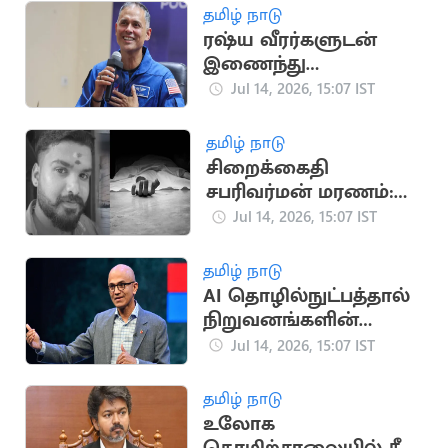
தமிழ் நாடு
ரஷ்ய வீரர்களுடன்
இணைந்து
விண்வெளி
Jul 14, 2026, 15:07 IST
பயணத்தை
தொடங்கினார் அனில்
தமிழ் நாடு
மேனன்
சிறைக்கைதி
சபரிவர்மன் மரணம்:
உடலில் 19 காயங்கள்
Jul 14, 2026, 15:07 IST
இருப்பதாக
உடற்கூராய்வில் தகவல்
தமிழ் நாடு
AI தொழில்நுட்பத்தால்
நிறுவனங்களின்
ரகசிய தகவல்களுக்கு
Jul 14, 2026, 15:07 IST
ஆபத்து:
மைக்ரோசாப்ட் CEO
தமிழ் நாடு
உலோக