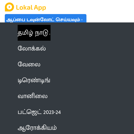
ஆப்பை டவுன்லோட் செய்யவும்
தமிழ் நாடு
லோக்கல்
வேலை
டிரெண்டிங்
வானிலை
பட்ஜெட் 2023-24
ஆரோக்கியம்