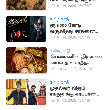
ன மோதலில் 30
Jul 14, 2026, 16:07 IST
ராணுவ வீரர்கள் பலி
தமிழ் நாடு
ரூ.9,000 கோடி
வசூலித்து சாதனை
படைத்த மைக்கேல்
Jul 14, 2026, 16:07 IST
ஜாக்சன் பயோபிக்
தமிழ் நாடு
பெண்களின் திருமண
வயதை உயர்த்த
மத்திய அரசு
Jul 14, 2026, 15:07 IST
பரிசீலனை
தமிழ் நாடு
முதல்வர் விஜய்,
ராகுலுக்கு கரப்பான்
பூச்சி கட்சி போராட
Jul 14, 2026, 15:07 IST
அழைப்பு