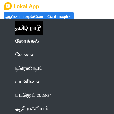
ஆப்பை டவுன்லோட் செய்யவும்
தமிழ் நாடு
லோக்கல்
வேலை
டிரெண்டிங்
வானிலை
பட்ஜெட் 2023-24
ஆரோக்கியம்