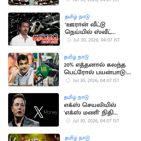
நீட்டிப்பு
தமிழ் நாடு
‘ஊரான் வீட்டு
நெய்யில் ஸ்வீட்
செய்யாதீங்க!’ -
Jul 30, 2026, 04:07 IST
முரசொலி விமர்சனம்
தமிழ் நாடு
20% எத்தனால் கலந்த
பெட்ரோல் பயன்பாடு:
நிதின் கட்கரி விளக்கம்
Jul 30, 2026, 04:07 IST
தமிழ் நாடு
எக்ஸ் செயலியில்
'எக்ஸ் மணி' நிதி
சேவை அறிமுகம்
Jul 30, 2026, 04:07 IST
தமிழ் நாடு