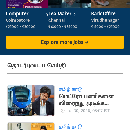
Computer
Tea Maker
Back Office
Operator
Executive
Coimbatore
Chennai
Virudhunagar
(Administration)
₹25000 - ₹30000
₹18000 - ₹35000
₹15000 - ₹25000
Explore more jobs
தொடர்புடைய செய்தி
தமிழ் நாடு
மெட்ரோ பணிகளை
விரைந்து முடிக்க
முதலமைச்சர் உத்தரவு
Jul 30, 2026, 05:07 IST
தமிழ் நாடு