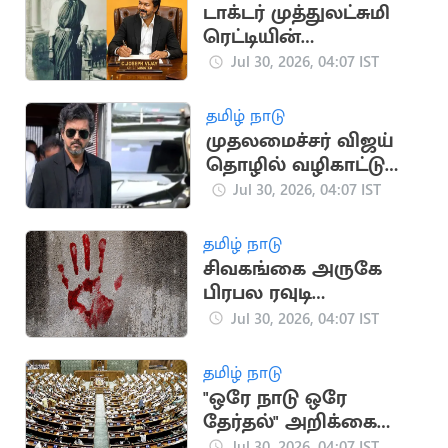
டாக்டர் முத்துலட்சுமி
ரெட்டியின்
பிறந்தநாளையொட்டி
Jul 30, 2026, 04:07 IST
CM விஜய் புகழஞ்சலி
தமிழ் நாடு
முதலமைச்சர் விஜய்
தொழில் வழிகாட்டு
மையத்திற்கு வருகை
Jul 30, 2026, 04:07 IST
தமிழ் நாடு
சிவகங்கை அருகே
பிரபல ரவுடி
வெட்டிக்கொலை
Jul 30, 2026, 04:07 IST
தமிழ் நாடு
"ஒரே நாடு ஒரே
தேர்தல்" அறிக்கை
வழங்க அவகாசம்
Jul 30, 2026, 04:07 IST