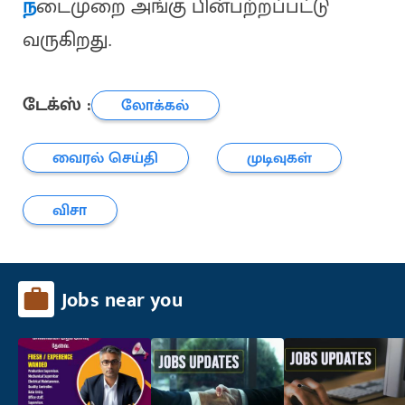
ந
டைமுறை அங்கு பின்பற்றப்பட்டு
வருகிறது.
டேக்ஸ் :
லோக்கல்
வைரல் செய்தி
முடிவுகள்
விசா
Jobs near you