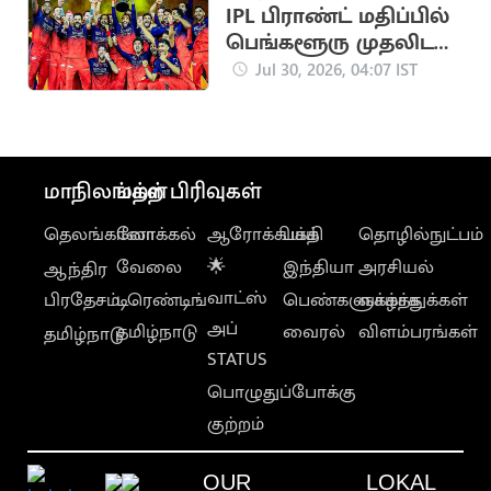
IPL பிராண்ட் மதிப்பில்
பெங்களூரு முதலிடம்:
4-வது இடத்தில்
Jul 30, 2026, 04:07 IST
சிஎஸ்கே
மாநிலங்கள்
மற்ற பிரிவுகள்
தெலங்கானா
லோக்கல்
ஆரோக்கியம்
பக்தி
தொழில்நுட்பம்
வேலை
🌟
இந்தியா
அரசியல்
ஆந்திர
வாட்ஸ்
பிரதேசம்
டிரெண்டிங்
பெண்களுக்காக
வாழ்த்துக்கள்
அப்
தமிழ்நாடு
வைரல்
விளம்பரங்கள்
தமிழ்நாடு
STATUS
பொழுதுப்போக்கு
குற்றம்
OUR
LOKAL