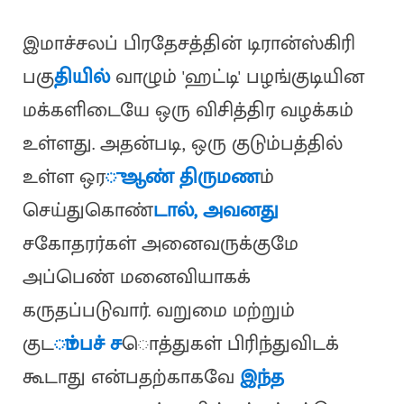
இமாச்சலப் பிரதேசத்தின் டிரான்ஸ்கிரி
பகு
தியில்
வாழும் 'ஹட்டி' பழங்குடியின
மக்களிடையே ஒரு விசித்திர வழக்கம்
உள்ளது. அதன்படி, ஒரு குடும்பத்தில்
உள்ள ஒர
ு ஆண் திருமண
ம்
செய்துகொண்
டால், அவனது
சகோதரர்கள் அனைவருக்குமே
அப்பெண் மனைவியாகக்
கருதப்படுவார். வறுமை மற்றும்
குட
ும்பச் ச
ொத்துகள் பிரிந்துவிடக்
கூடாது என்பதற்காகவே
இந்த