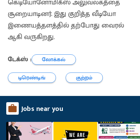
கெடியோனோமிக்ஸ் அலுவலகத்தை
சூறையாடினர். இது குறித்த வீடியோ
இணையத்தளத்தில் தற்போது வைரல்
ஆகி வருகிறது.
டேக்ஸ் :
லோக்கல்
டிரெண்டிங்
குற்றம்
Jobs near you