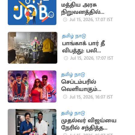
மத்திய அரசு
நிறுவனத்தில்
வேலைவாய்ப்பு
Jul 15, 2026, 17:07 IST
தமிழ் நாடு
பாங்காக் பார் தீ
விபத்து: பலி
எண்ணிக்கை 32 ஆக
Jul 15, 2026, 17:07 IST
உயர்வு
தமிழ் நாடு
செப்டம்பரில்
வெளியாகும்
ஹிப்ஹாப் ஆதியின்
Jul 15, 2026, 16:07 IST
'மீசையை முறுக்கு 2'
தமிழ் நாடு
முதல்வர் விஜய்யை
நேரில் சந்தித்த