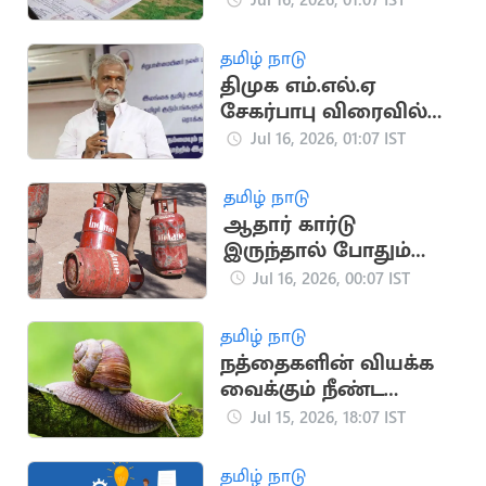
ஒதுக்கீடு!
தமிழ் நாடு
திமுக எம்.எல்.ஏ
சேகர்பாபு விரைவில்
கைது..? லஞ்ச
Jul 16, 2026, 01:07 IST
ஒழிப்புத்துறை
நடவடிக்கை
தமிழ் நாடு
ஆதார் கார்டு
இருந்தால் போதும்
இலவச சிலிண்டர்
Jul 16, 2026, 00:07 IST
பெறலாம்
தமிழ் நாடு
நத்தைகளின் வியக்க
வைக்கும் நீண்ட
ஆயுள் கால
Jul 15, 2026, 18:07 IST
ரகசியங்கள்
தமிழ் நாடு