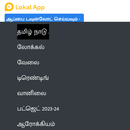
ஆப்பை டவுன்லோட் செய்யவும்
தமிழ் நாடு
லோக்கல்
வேலை
டிரெண்டிங்
வானிலை
பட்ஜெட் 2023-24
ஆரோக்கியம்