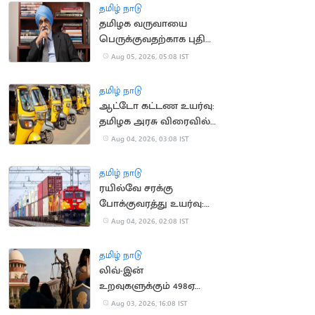
தமிழ் நாடு
தமிழக வருவாயை
பெருக்குவதற்காக புதிய
குழு அமைப்பு
Aug 05, 2026, 05:08 IST
தமிழ் நாடு
ஆட்டோ கட்டண உயர்வு:
தமிழக அரசு விரைவில்
அறிவிப்பு?
Aug 04, 2026, 03:08 IST
தமிழ் நாடு
ரயில்வே சரக்கு
போக்குவரத்து உயர்வு:
ரூ.1,137 கோடி கூடுதல்
Aug 04, 2026, 02:08 IST
வருவாய்
தமிழ் நாடு
லிவ்-இன்
உறவுகளுக்கும் 498ஏ
பிரிவு பாதுகாப்பு:
Aug 03, 2026, 16:08 IST