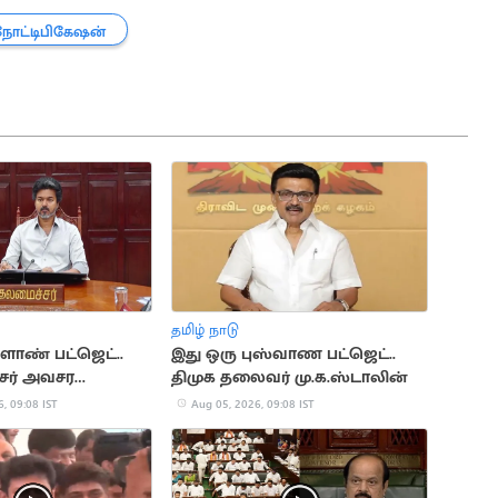
நோட்டிபிகேஷன்
தமிழ் நாடு
ாண் பட்ஜெட்..
இது ஒரு புஸ்வாண பட்ஜெட்..
சர் அவசர
திமுக தலைவர் மு.க.ஸ்டாலின்
ை
, 09:08 IST
Aug 05, 2026, 09:08 IST