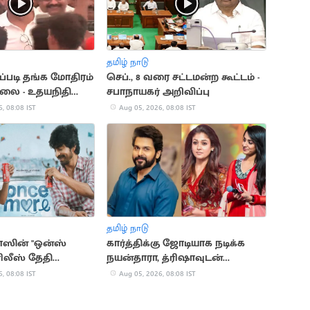
தமிழ் நாடு
ப்படி தங்க மோதிரம்
செப்., 8 வரை சட்டமன்ற கூட்டம் -
ல்லை - உதயநிதி
சபாநாயகர் அறிவிப்பு
, 08:08 IST
Aug 05, 2026, 08:08 IST
தமிழ் நாடு
ாஸின் "ஒன்ஸ்
கார்த்திக்கு ஜோடியாக நடிக்க
ிலீஸ் தேதி
நயன்தாரா, த்ரிஷாவுடன்
பேச்சுவார்த்தை
, 08:08 IST
Aug 05, 2026, 08:08 IST