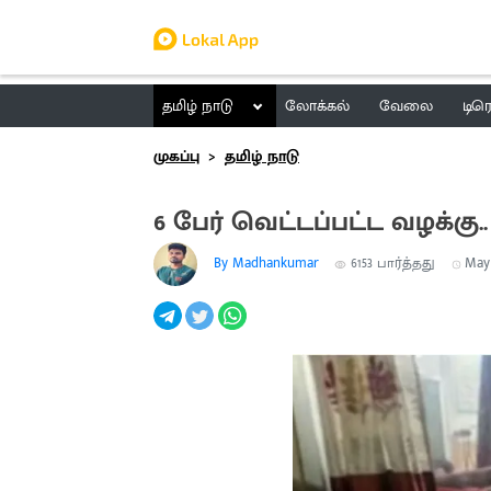
தமிழ் நாடு
லோக்கல்
வேலை
டிர
முகப்பு
தமிழ் நாடு
6 பேர் வெட்டப்பட்ட வழக்கு.
By Madhankumar
6153
பார்த்தது
May 