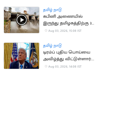
உச்சநீதிமன்றம் தீர்ப்பு
தமிழ் நாடு
கபினி அணையில்
இருந்து தமிழகத்திற்கு 30
ஆயிரம் கன அடி நீர்
Aug 03, 2026, 15:08 IST
திறப்பு
தமிழ் நாடு
டிரம்ப் புதிய பொய்யை
அவிழ்த்து விட்டுள்ளார்:
ஈரானிய ஊடகங்கள்
Aug 03, 2026, 14:08 IST
சாடல்