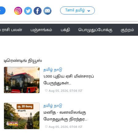
Tamil தமிழ்
ராசி பலன்
பஞ்சாங்கம்
பக்தி
பொழுதுப்போக்கு
குற்றம்
டிரெண்டிங் நியூஸ்
தமிழ் நாடு
1,000 புதிய ஏசி மின்சாரப்
பேருந்துகள்
வாங்கப்படும் -
Aug 05, 2026, 07:08 IST
நிதியமைச்சர்
தமிழ் நாடு
மனித - வனவிலங்கு
மோதலுக்கு நிரந்தர
தீர்வு - நிதியமைச்சர்
Aug 05, 2026, 07:08 IST
அறிவிப்பு