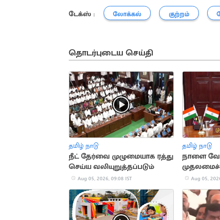
டேக்ஸ் :
லோக்கல்
குற்றம்
தொடர்புடைய செய்தி
தமிழ் நாடு
தமிழ் நாடு
நீட் தேர்வை முழுமையாக ரத்து
நாளை வேள
செய்ய வலியுறுத்தப்படும்
முதலமைச்
ஆலோசன
Aug 05, 2026, 09:08 IST
Aug 05, 2026