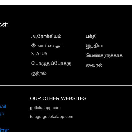
கள்
ஆரோக்கியம்
பக்தி
🌟 வாட்ஸ் அப்
இந்தியா
STATUS
பெண்களுக்காக
பொழுதுப்போக்கு
வைரல்
குற்றம்
OUR OTHER WEBSITES
getlokalapp.com
telugu.getlokalapp.com