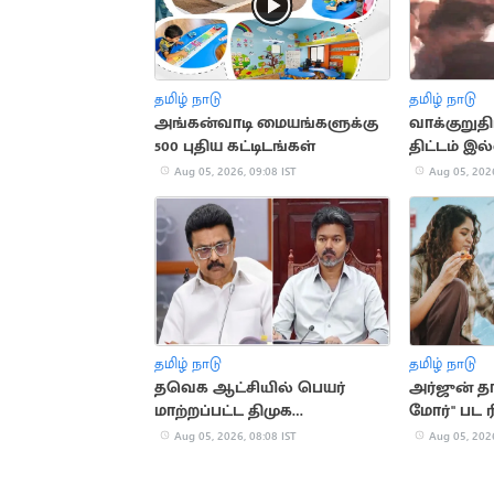
தமிழ் நாடு
தமிழ் நாடு
அங்கன்வாடி மையங்களுக்கு
வாக்குறுதி
500 புதிய கட்டிடங்கள்
திட்டம் இ
விமர்சனம்
Aug 05, 2026, 09:08 IST
Aug 05, 2026
தமிழ் நாடு
தமிழ் நாடு
தவெக ஆட்சியில் பெயர்
அர்ஜுன் த
மாற்றப்பட்ட திமுக
மோர்" பட ர
திட்டங்களின் லிஸ்ட்
அறிவிப்பு
Aug 05, 2026, 08:08 IST
Aug 05, 2026