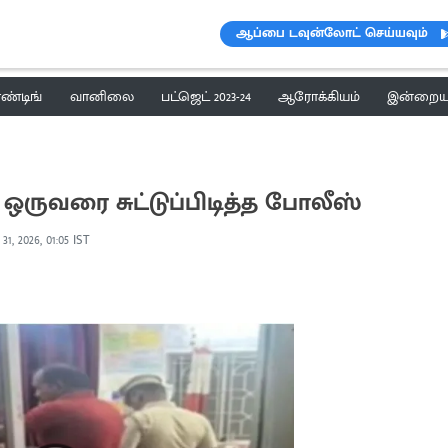
ஆப்பை டவுன்லோட் செய்யவும்
ெண்டிங்
வானிலை
பட்ஜெட் 2023-24
ஆரோக்கியம்
இன்றைய 
. ஒருவரை சுட்டுப்பிடித்த போலீஸ்
31, 2026, 01:05 IST