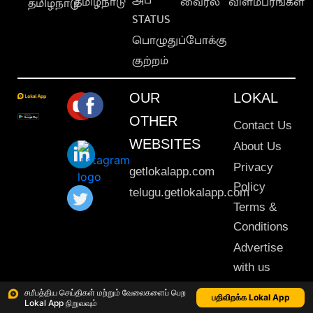
தமிழ்நாடு
வைரல்
விளம்பரங்கள்
தமிழ்நாடு
STATUS
பொழுதுப்போக்கு
குற்றம்
OUR
LOKAL
OTHER
Contact Us
WEBSITES
About Us
Privacy
getlokalapp.com
Policy
telugu.getlokalapp.com
Terms &
Conditions
Advertise
with us
Sitemap
சமீபத்திய செய்திகள் மற்றும் வேலைகளைப் பெற
பதிவிறக்க Lokal App
Lokal App நிறுவவும்
This material may not be published, transmitted, rewritten or redistributed. © 2020 Lokal App. All rights reserved.