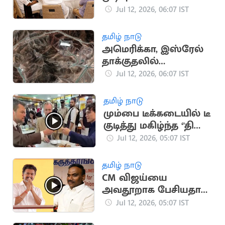
குழம்பித்தவிக்கும்
Jul 12, 2026, 06:07 IST
தோழமை கட்சிகள்
தமிழ் நாடு
அமெரிக்கா, இஸ்ரேல்
தாக்குதலில்
சேதமடைந்த
Jul 12, 2026, 06:07 IST
அணுசக்தி தளங்களை
சீரமைக்கும் ஈரான்
தமிழ் நாடு
மும்பை டீக்கடையில் டீ
குடித்து மகிழ்ந்த ‘'தி
ஒடிஸி' படக்குழு
Jul 12, 2026, 05:07 IST
தமிழ் நாடு
CM விஜய்யை
அவதூறாக பேசியதாக
ஆ.ராசா MP மீது
Jul 12, 2026, 05:07 IST
வழக்கு