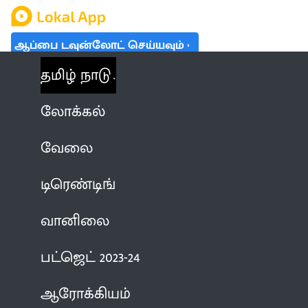
ஆப்பை டவுன்லோட் செய்யவும்
தமிழ் நாடு
லோக்கல்
வேலை
டிரெண்டிங்
வானிலை
பட்ஜெட் 2023-24
ஆரோக்கியம்