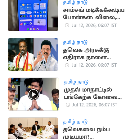
தமிழ் நாடு
சாம்சங் மடிக்கக்கூடிய
போன்கள்: விலை,
சிறப்பம்சங்கள் கசிவு!
Jul 12, 2026, 06:07 IST
தமிழ் நாடு
தவெக அரசுக்கு
எதிராக நாளை
ஆளுநரிடம் புகார்
Jul 12, 2026, 06:07 IST
அளிக்கும் திமுக
தமிழ் நாடு
முதல் மாநாட்டில்
பங்கேற்க கோவை
வந்த அண்ணாமலை
Jul 12, 2026, 06:07 IST
தமிழ் நாடு
தவெகவை நம்ப
முடியுமா?