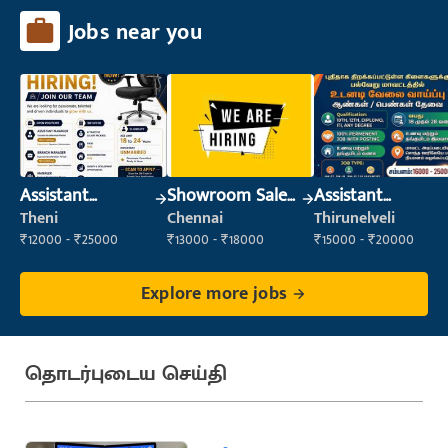
Jobs near you
Assistant
Showroom Sales
Assistant
Manager
Executive (Retail
Manager
Theni
Chennai
Thirunelveli
Sales)
₹12000 - ₹25000
₹13000 - ₹18000
₹15000 - ₹20000
Explore more jobs
தொடர்புடைய செய்தி