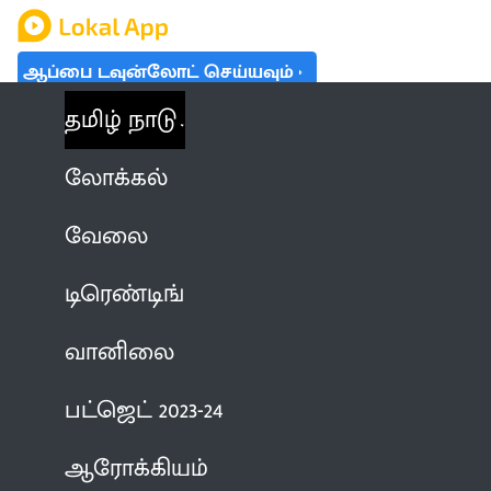
ஆப்பை டவுன்லோட் செய்யவும்
தமிழ் நாடு
லோக்கல்
வேலை
டிரெண்டிங்
வானிலை
பட்ஜெட் 2023-24
ஆரோக்கியம்