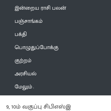
இன்றைய ராசி பலன்
பஞ்சாங்கம்
பக்தி
பொழுதுப்போக்கு
குற்றம்
அரசியல்
மேலும்
9, 10ம் வகுப்பு சிபிஎஸ்இ