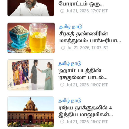
போராட்டம் ஒரு
தலைமுறையின்
Jul 21, 2026, 17:07 IST
ஒட்டுமொத்த கோபம்:
பா.ரஞ்சித்
தமிழ் நாடு
சீரகத் தண்ணீரின்
மகத்துவம்: பாக்டீரியா
தொற்று முதல் இதய
Jul 21, 2026, 17:07 IST
பாதுகாப்பு வரை
தமிழ் நாடு
'ஹாய்' படத்தின்
'ரசகுல்லா' பாடல்
நாளை வெளியீடு
Jul 21, 2026, 16:07 IST
தமிழ் நாடு
ரஷ்ய தாக்குதலில் 4
இந்திய மாலுமிகள்
பலி: இந்தியா
Jul 21, 2026, 16:07 IST
கண்டனம்