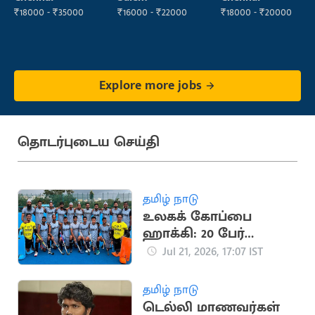
₹18000 - ₹35000
₹16000 - ₹22000
₹18000 - ₹20000
Explore more jobs
தொடர்புடைய செய்தி
தமிழ் நாடு
உலகக் கோப்பை
ஹாக்கி: 20 பேர்
கொண்ட இந்திய
Jul 21, 2026, 17:07 IST
அணி அறிவிப்பு
தமிழ் நாடு
டெல்லி மாணவர்கள்