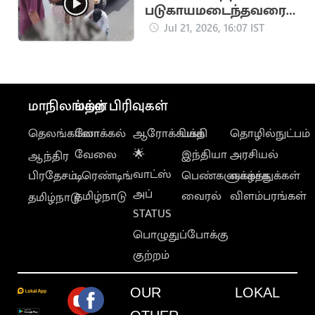
படுகாயமடைந்தவரை
மீட்டு
Jul 21, 2026, 16:07 IST
மருத்துவமனையில்
சேர்த்த தவெக MLA
மாநிலங்கள்
மற்ற பிரிவுகள்
தெலங்கானா
லோக்கல்
ஆரோக்கியம்
பக்தி
தொழில்நுட்பம்
வேலை
🌟
இந்தியா
அரசியல்
ஆந்திர
வாட்ஸ்
பிரதேசம்
டிரெண்டிங்
பெண்களுக்காக
வாழ்த்துக்கள்
அப்
தமிழ்நாடு
வைரல்
விளம்பரங்கள்
தமிழ்நாடு
STATUS
பொழுதுப்போக்கு
குற்றம்
OUR
LOKAL