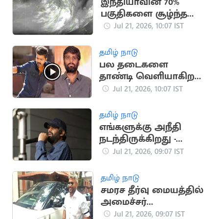
இந்தியாவின் 70%
பகுதிகளை சூழ்ந்த
அடர்ந்த மேகக்கூட்டம்:
Jul 21, 2026, 10:07 IST
இஸ்ரோ தகவல்
தமிழ் நாடு
பல தடைகளை
தாண்டி வெளியாகிறது
"ஜனநாயகன்":
Jul 21, 2026, 10:07 IST
இயக்குநர் H.வினோத்
தமிழ் நாடு
எங்களுக்கு அநீதி
நடந்திருக்கிறது -
இயக்குனர் H.வினோத்
Jul 21, 2026, 09:07 IST
தமிழ் நாடு
சமரச தீர்வு மையத்தில்
அமைச்சர்
மரியவில்சன் ஆஜர்
Jul 21, 2026, 09:07 IST