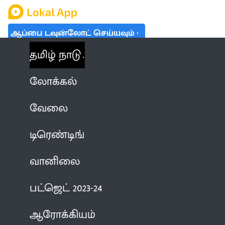
ஆப்பை டவுன்லோட் செய்யவும்
தமிழ் நாடு
லோக்கல்
வேலை
டிரெண்டிங்
வானிலை
பட்ஜெட் 2023-24
ஆரோக்கியம்