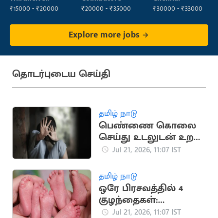
₹15000 - ₹20000
₹20000 - ₹35000
₹30000 - ₹33000
Explore more jobs
தொடர்புடைய செய்தி
தமிழ் நாடு
பெண்ணை கொலை
செய்து உடலுடன் உறவு
கொண்ட சைக்கோ
Jul 21, 2026, 11:07 IST
தமிழ் நாடு
ஒரே பிரசவத்தில் 4
குழந்தைகள்:
நிதியுதவி கோரும்
Jul 21, 2026, 11:07 IST