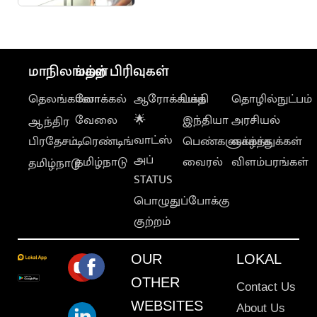
மாநிலங்கள்
மற்ற பிரிவுகள்
தெலங்கானா
லோக்கல்
ஆரோக்கியம்
பக்தி
தொழில்நுட்பம்
வேலை
🌟
இந்தியா
அரசியல்
ஆந்திர
வாட்ஸ்
பிரதேசம்
டிரெண்டிங்
பெண்களுக்காக
வாழ்த்துக்கள்
அப்
தமிழ்நாடு
வைரல்
விளம்பரங்கள்
தமிழ்நாடு
STATUS
பொழுதுப்போக்கு
குற்றம்
OUR
LOKAL
OTHER
Contact Us
WEBSITES
About Us