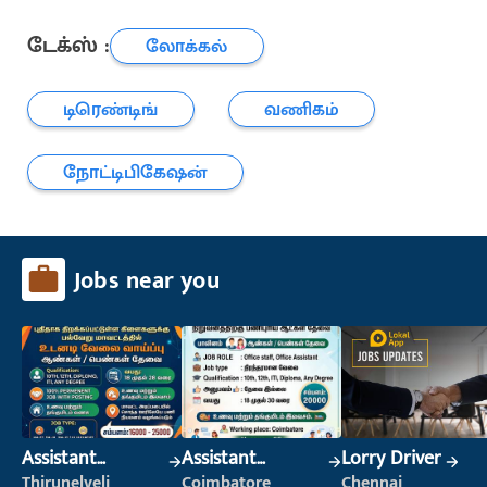
டேக்ஸ் :
லோக்கல்
டிரெண்டிங்
வணிகம்
நோட்டிபிகேஷன்
Jobs near you
Assistant
Assistant
Lorry Driver
Manager
Manager
Thirunelveli
Coimbatore
Chennai