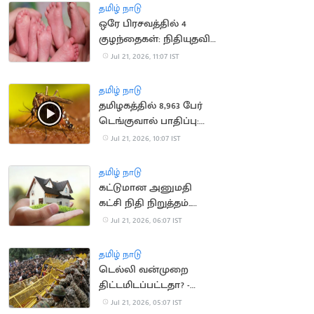
நீதிமன்றம் அதிருப்தி
தமிழ் நாடு
ஒரே பிரசவத்தில் 4
குழந்தைகள்: நிதியுதவி
கோரும் ஆஸ்திரேலிய
Jul 21, 2026, 11:07 IST
குடும்பம்
தமிழ் நாடு
தமிழகத்தில் 8,963 பேர்
டெங்குவால் பாதிப்பு:
சுகாதாரத்துறை தகவல்
Jul 21, 2026, 10:07 IST
தமிழ் நாடு
கட்டுமான அனுமதி
கட்சி நிதி நிறுத்தம்..
வீடுகள் விலை
Jul 21, 2026, 06:07 IST
குறைகிறது
தமிழ் நாடு
டெல்லி வன்முறை
திட்டமிடப்பட்டதா? -
விசாரணை தீவிரம்
Jul 21, 2026, 05:07 IST