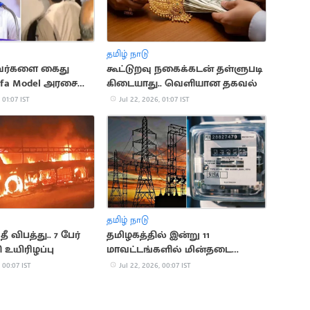
தமிழ் நாடு
வர்களை கைது
கூட்டுறவு நகைக்கடன் தள்ளுபடி
Sofa Model அரசை
கிடையாது.. வெளியான தகவல்
ேன்'.. உதயநிதி
 01:07 IST
Jul 22, 2026, 01:07 IST
தமிழ் நாடு
தீ விபத்து.. 7 பேர்
தமிழகத்தில் இன்று 11
 உயிரிழப்பு
மாவட்டங்களில் மின்தடை
அறிவிப்பு
 00:07 IST
Jul 22, 2026, 00:07 IST