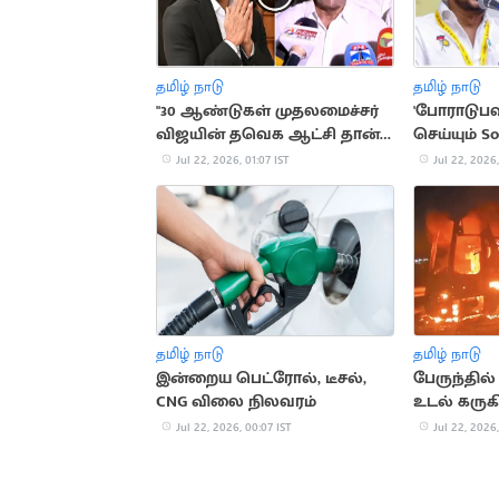
தமிழ் நாடு
தமிழ் நாடு
"30 ஆண்டுகள் முதலமைச்சர்
'போராடுப
விஜயின் தவெக ஆட்சி தான்"..
செய்யும் 
இயக்குநர் ஆர்.வி. உதயகுமார்
கண்டிக்கிற
Jul 22, 2026, 01:07 IST
Jul 22, 2026,
தமிழ் நாடு
தமிழ் நாடு
இன்றைய பெட்ரோல், டீசல்,
பேருந்தில் 
CNG விலை நிலவரம்
உடல் கருகி
Jul 22, 2026, 00:07 IST
Jul 22, 2026,