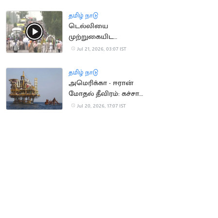
தமிழ் நாடு
டெல்லியை
முற்றுகையிட
விவசாயிகள் ஆயத்தம்
Jul 21, 2026, 03:07 IST
தமிழ் நாடு
அமெரிக்கா - ஈரான்
மோதல் தீவிரம்: கச்சா
எண்ணெய் தட்டுப்பாடு
Jul 20, 2026, 17:07 IST
அபாயம்