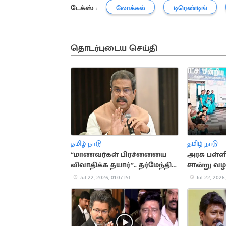
டேக்ஸ் :
லோக்கல்
டிரெண்டிங்
தொடர்புடைய செய்தி
தமிழ் நாடு
தமிழ் நாடு
“மாணவர்கள் பிரச்னையை
அரசு பள்ளி
விவாதிக்க தயார்”.. தர்மேந்திர
சான்று வழ
பிரதான்
Jul 22, 2026, 01:07 IST
Jul 22, 2026,