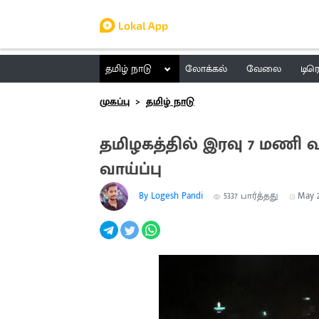
தமிழ் நாடு
லோக்கல்
வேலை
டிர
முகப்பு
தமிழ் நாடு
தமிழகத்தில் இரவு 7 மணி 
வாய்ப்பு
By Logesh Pandi
5337
பார்த்தது
May 21