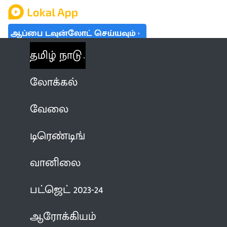
ஆப்பை டவுன்லோட் செய்யவும்
தமிழ் நாடு
லோக்கல்
வேலை
டிரெண்டிங்
வானிலை
பட்ஜெட் 2023-24
ஆரோக்கியம்