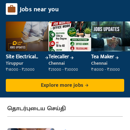
Jobs near you
Site Electrical
Telecaller
Tea Maker
Engineer
Tiruppur
Chennai
Chennai
₹18000 - ₹25000
₹25000 - ₹30000
₹18000 - ₹35000
Explore more jobs
தொடர்புடைய செய்தி