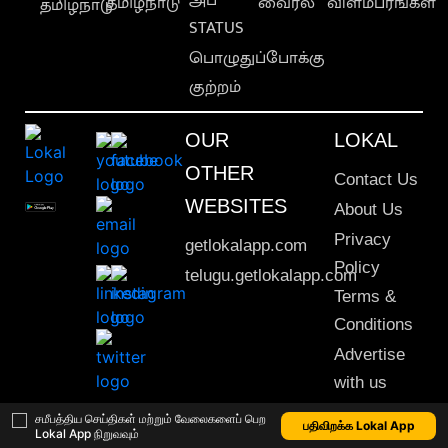
தமிழ்நாடு
வைரல்
விளம்பரங்கள்
தமிழ்நாடு
STATUS
பொழுதுப்போக்கு
குற்றம்
OUR
LOKAL
OTHER
Contact Us
WEBSITES
About Us
Privacy
getlokalapp.com
Policy
telugu.getlokalapp.com
Terms &
Conditions
Advertise
with us
Sitemap
சமீபத்திய செய்திகள் மற்றும் வேலைகளைப் பெற
பதிவிறக்க Lokal App
Lokal App நிறுவவும்
This material may not be published, transmitted, rewritten or redistributed. © 2020 Lokal App. All rights reserved.