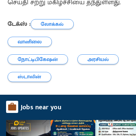
செய்தி சற்று மகிழ்ச்சியை தந்துள்ளது.
டேக்ஸ் :
லோக்கல்
வானிலை
நோட்டிபிகேஷன்
அரசியல்
ஸ்டாலின்
Jobs near you