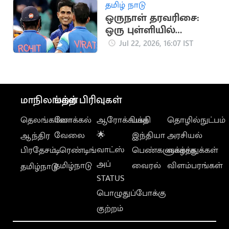
தமிழ் நாடு
ஒருநாள் தரவரிசை:
ஒரு புள்ளியில்
முதலிடத்தை இழந்த
Jul 22, 2026, 16:07 IST
கில்
மாநிலங்கள்
மற்ற பிரிவுகள்
தெலங்கானா
லோக்கல்
ஆரோக்கியம்
பக்தி
தொழில்நுட்பம்
வேலை
🌟
இந்தியா
அரசியல்
ஆந்திர
வாட்ஸ்
பிரதேசம்
டிரெண்டிங்
பெண்களுக்காக
வாழ்த்துக்கள்
அப்
தமிழ்நாடு
வைரல்
விளம்பரங்கள்
தமிழ்நாடு
STATUS
பொழுதுப்போக்கு
குற்றம்