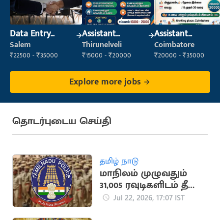
Data Entry
Assistant
Assistant
Operator
Manager
Manager
Salem
Thirunelveli
Coimbatore
₹22500 - ₹35000
₹15000 - ₹20000
₹20000 - ₹35000
Explore more jobs
தொடர்புடைய செய்தி
தமிழ் நாடு
மாநிலம் முழுவதும்
31,005 ரவுடிகளிடம் தீவிர
சோதனை:
Jul 22, 2026, 17:07 IST
காவல்துறை