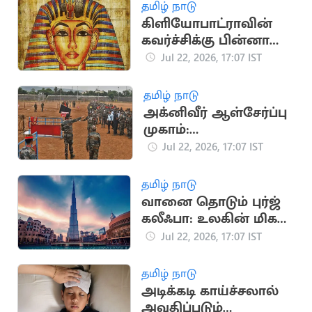
அறிக்கை
தமிழ் நாடு
கிளியோபாட்ராவின்
கவர்ச்சிக்கு பின்னால்
உள்ள சுவாரசியமான
Jul 22, 2026, 17:07 IST
வரலாற்று தகவல்கள்
தமிழ் நாடு
அக்னிவீர் ஆள்சேர்ப்பு
முகாம்:
விண்ணப்பதாரர்களுக்
Jul 22, 2026, 17:07 IST
கு இந்திய ராணுவம்
முக்கிய அறிவுறுத்தல்
தமிழ் நாடு
வானை தொடும் புர்ஜ்
கலீஃபா: உலகின் மிக
உயரமான கட்டிடம்
Jul 22, 2026, 17:07 IST
தமிழ் நாடு
அடிக்கடி காய்ச்சலால்
அவதிப்படும்