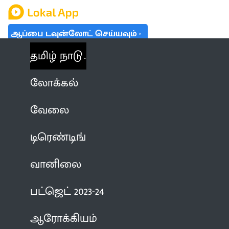
ஆப்பை டவுன்லோட் செய்யவும்
தமிழ் நாடு
லோக்கல்
வேலை
டிரெண்டிங்
வானிலை
பட்ஜெட் 2023-24
ஆரோக்கியம்