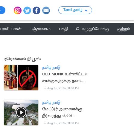
Tamil தமிழ்
ராசி பலன்
பஞ்சாங்கம்
பக்தி
பொழுதுப்போக்கு
குற்றம்
டிரெண்டிங் நியூஸ்
தமிழ் நாடு
OLD MONK உள்ளிட்ட 3
சரக்குகளுக்கு தடை..
மதுபிரியர்களுக்கு ஷாக்
Aug 05, 2026, 11:08 IST
தமிழ் நாடு
மேட்டூர் அணைக்கு
நீர்வரத்து 18,905
கனஅடியாக அதிகரிப்பு
Aug 05, 2026, 11:08 IST