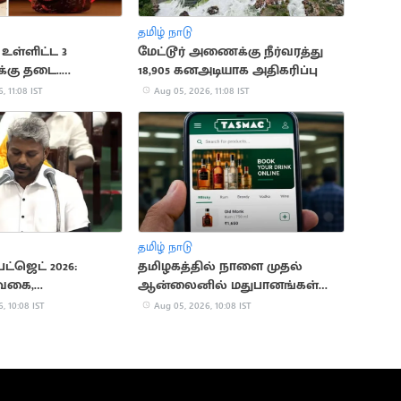
தமிழ் நாடு
உள்ளிட்ட 3
மேட்டூர் அணைக்கு நீர்வரத்து
்கு தடை..
18,905 கனஅடியாக அதிகரிப்பு
களுக்கு ஷாக்
, 11:08 IST
Aug 05, 2026, 11:08 IST
தமிழ் நாடு
பட்ஜெட் 2026:
தமிழகத்தில் நாளை முதல்
வைகை,
ஆன்லைனில் மதுபானங்கள்
யில் நதிச்
ஆர்டர் செய்யலாம்
, 10:08 IST
Aug 05, 2026, 10:08 IST