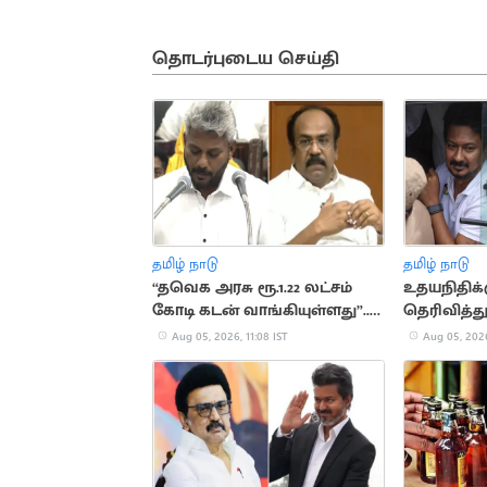
தொடர்புடைய செய்தி
தமிழ் நாடு
தமிழ் நாடு
“தவெக அரசு ரூ.1.22 லட்சம்
உதயநிதிக
கோடி கடன் வாங்கியுள்ளது”..
தெரிவித்து
தங்கம் தென்னரசு
மதுரையில
Aug 05, 2026, 11:08 IST
Aug 05, 2026