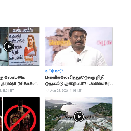
தமிழ் நாடு
்கு கண்டனம்
பள்ளிக்கல்வித்துறைக்கு நிதி
 திரிஷா ரசிகர்கள்
ஒதுக்கீடு குறைப்பா? - அமைச்சர்
் போஸ்டர்
ராஜ்மோகன் பதில்
, 11:08 IST
Aug 05, 2026, 11:08 IST