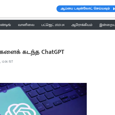
ஆப்பை டவுன்லோட் செய்யவும்
ெண்டிங்
வானிலை
பட்ஜெட் 2023-24
ஆரோக்கியம்
இன்றைய 
்களைக் கடந்த ChatGPT
, 12:06 IST