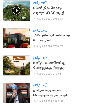
தமிழ் நாடு
பழனி நில மோசடி
வழக்கு.. சிபிசிஐடி நிலை
அறிக்கை தாக்கல்
Aug 05, 2026, 09:08 IST
தமிழ் நாடு
1,000 புதிய ஏசி மின்சாரப்
பேருந்துகள்
வாங்கப்படும் -
Aug 05, 2026, 07:08 IST
நிதியமைச்சர்
தமிழ் நாடு
மனித - வனவிலங்கு
மோதலுக்கு நிரந்தர
தீர்வு - நிதியமைச்சர்
Aug 05, 2026, 07:08 IST
அறிவிப்பு
தமிழ் நாடு
தமிழக வருவாயை
பெருக்குவதற்காக புதிய
குழு அமைப்பு
Aug 05, 2026, 05:08 IST