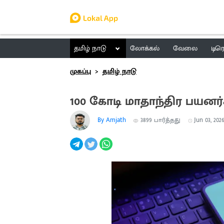
தமிழ் நாடு
லோக்கல்
வேலை
டிர
முகப்பு
தமிழ் நாடு
100 கோடி மாதாந்திர பயனர
By Amjath
3899
பார்த்தது
Jun 03, 2026