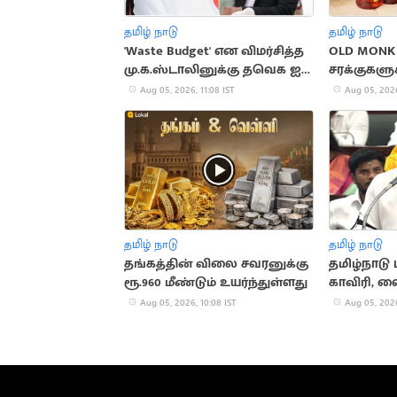
தமிழ் நாடு
தமிழ் நாடு
'Waste Budget' என விமர்சித்த
OLD MONK 
மு.க.ஸ்டாலினுக்கு தவெக ஐடி
சரக்குகளுக
விங் பதிலடி
மதுபிரியர்
Aug 05, 2026, 11:08 IST
Aug 05, 2026
தமிழ் நாடு
தமிழ் நாடு
தங்கத்தின் விலை சவரனுக்கு
தமிழ்நாடு 
ரூ.960 மீண்டும் உயர்ந்துள்ளது
காவிரி, 
தாமிரபரணி
Aug 05, 2026, 10:08 IST
Aug 05, 2026
சுற்றுலா!