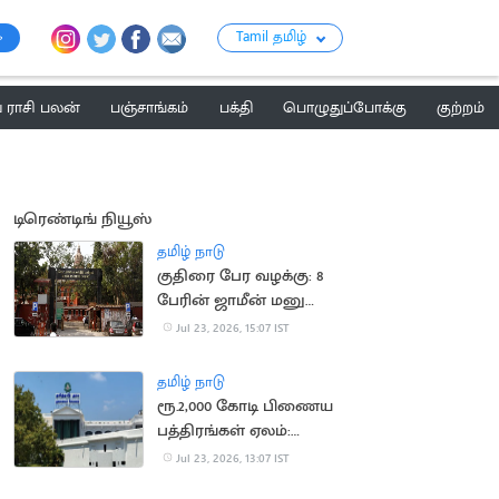
Tamil தமிழ்
ராசி பலன்
பஞ்சாங்கம்
பக்தி
பொழுதுப்போக்கு
குற்றம்
டிரெண்டிங் நியூஸ்
தமிழ் நாடு
குதிரை பேர வழக்கு: 8
பேரின் ஜாமீன் மனு
தள்ளுபடி
Jul 23, 2026, 15:07 IST
தமிழ் நாடு
ரூ.2,000 கோடி பிணைய
பத்திரங்கள் ஏலம்:
தமிழக அரசு அறிவிப்பு
Jul 23, 2026, 13:07 IST