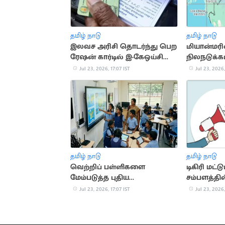
தமிழ் நாடு
தமிழ் நாடு
இலவச அரிசி தொடர்ந்து பெற
மியான்மரில
ரேஷன் கார்டில் இ-கேஒய்சி
நிலநடுக்கம
செய்யுங்கள்
4.3 ஆக பத
Jul 23, 2026, 17:07 IST
Jul 23, 2026,
தமிழ் நாடு
தமிழ் நாடு
வெற்றிப் பள்ளிகளை
டிகிரி மட்ட
மேம்படுத்த புதிய
சம்பளத்தில
வழிகாட்டுதல்கள்
வேலை
Jul 23, 2026, 17:07 IST
Jul 23, 2026,