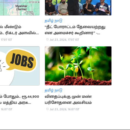
தமிழ் நாடு
் மீண்டும்
“நீட் போராட்டம் தேவையற்றது
்.. ரிக்டர் அளவில்
என அமைச்சர் கூறினார்” -
ிவு
பாடகர் அறிவு
 17:07 IST
Jul 23, 2026, 17:07 IST
தமிழ் நாடு
ும் போதும்.. ரூ.44,900
விதைப்புக்கு முன் மண்
் மத்திய அரசு
பரிசோதனை அவசியம்
 16:07 IST
Jul 23, 2026, 16:07 IST