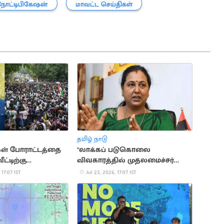
நோட்டிபிகேஷன்
மாவட்ட செய்திகள்
தமிழ் நாடு
ள் போராட்டத்தை
"லாக்கப் படுகொலை
ட்டிற்கு
விவகாரத்தில் முதலமைச்சர்
டும்".. சல்மான்
தலையிட வேண்டும்"..
 17:07 IST
Jul 23, 2026, 17:07 IST
பிரேமலதா வலியுறுத்தல்