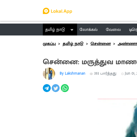
தமிழ் நாடு
லோக்கல்
வேலை
டிர
முகப்பு
தமிழ் நாடு
சென்னை
அண்ணா 
சென்னை: மருத்துவ மாணவி 
By Lakshmanan
393
பார்த்தது
Jun 01, 