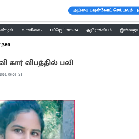
ஆப்பை டவுன்லோட் செய்யவும்
ெண்டிங்
வானிலை
பட்ஜெட் 2023-24
ஆரோக்கியம்
இன்றைய 
நகர்
கார் விபத்தில் பலி
2026, 06:06 IST