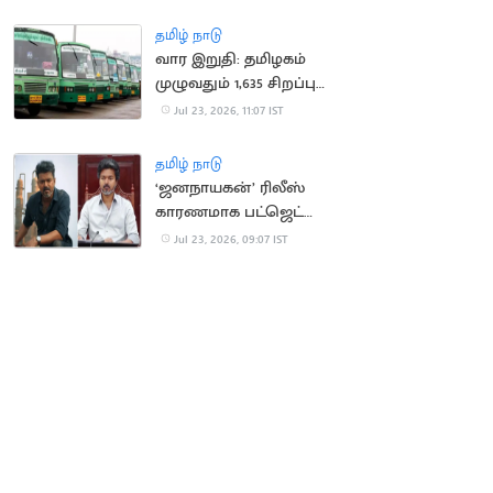
அறிவிப்பு
தமிழ் நாடு
வார இறுதி: தமிழகம்
முழுவதும் 1,635 சிறப்பு
பேருந்துகள் இயக்கம்
Jul 23, 2026, 11:07 IST
தமிழ் நாடு
‘ஜனநாயகன்’ ரிலீஸ்
காரணமாக பட்ஜெட்
ஆய்வுக் கூட்டங்கள்
Jul 23, 2026, 09:07 IST
ரத்து