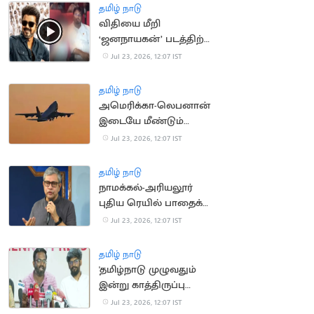
தமிழ் நாடு
விதியை மீறி
‘ஜனநாயகன்’ படத்திற்கு
குழந்தையை அழைத்து
Jul 23, 2026, 12:07 IST
சென்ற அமைச்சர்
தமிழ் நாடு
அமெரிக்கா-லெபனான்
இடையே மீண்டும்
விமான சேவை
Jul 23, 2026, 12:07 IST
தொடக்கம்
தமிழ் நாடு
நாமக்கல்-அரியலூர்
புதிய ரெயில் பாதைக்கு
ஒப்புதல்: அஸ்வினி
Jul 23, 2026, 12:07 IST
வைஷ்ணவ்
தமிழ் நாடு
'தமிழ்நாடு முழுவதும்
இன்று காத்திருப்பு
போராட்டம்'.. SFI
Jul 23, 2026, 12:07 IST