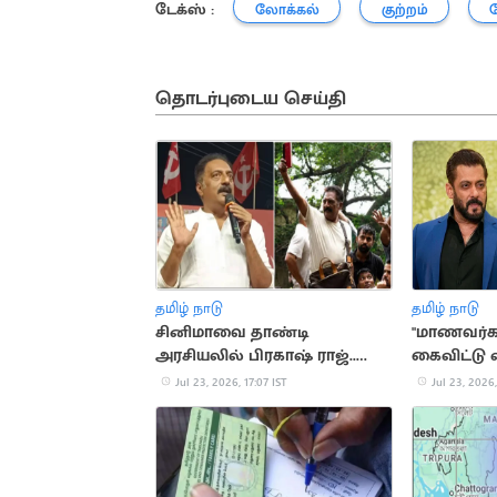
டேக்ஸ் :
லோக்கல்
குற்றம்
தொடர்புடைய செய்தி
தமிழ் நாடு
தமிழ் நாடு
சினிமாவை தாண்டி
"மாணவர்க
அரசியலில் பிரகாஷ் ராஜ்..
கைவிட்டு வீ
முக்கிய நிகழ்வுகள்
செல்லவேண்
Jul 23, 2026, 17:07 IST
Jul 23, 2026,
கான்