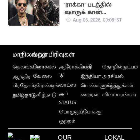
'ராக்கா' படத்தில்
ஷாருக் கான்
நடிக்கவில்லை:
Aug 06, 2026, 09:08 IST
வதந்திகளுக்கு
முற்றுப்புள்ளி
மாநிலங்கள்
மற்ற பிரிவுகள்
தெலங்கானா
லோக்கல்
ஆரோக்கியம்
பக்தி
தொழில்நுட்பம்
வேலை
🌟
இந்தியா
அரசியல்
ஆந்திர
வாட்ஸ்
பிரதேசம்
டிரெண்டிங்
பெண்களுக்காக
வாழ்த்துக்கள்
அப்
தமிழ்நாடு
வைரல்
விளம்பரங்கள்
தமிழ்நாடு
STATUS
பொழுதுப்போக்கு
குற்றம்
OUR
LOKAL