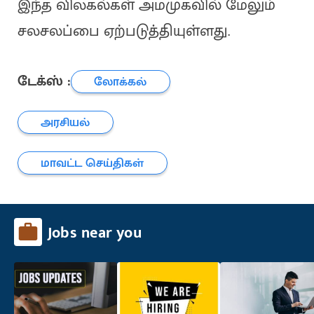
இந்த விலகல்கள் அமமுகவில் மேலும்
சலசலப்பை ஏற்படுத்தியுள்ளது.
டேக்ஸ் :
லோக்கல்
அரசியல்
மாவட்ட செய்திகள்
Jobs near you