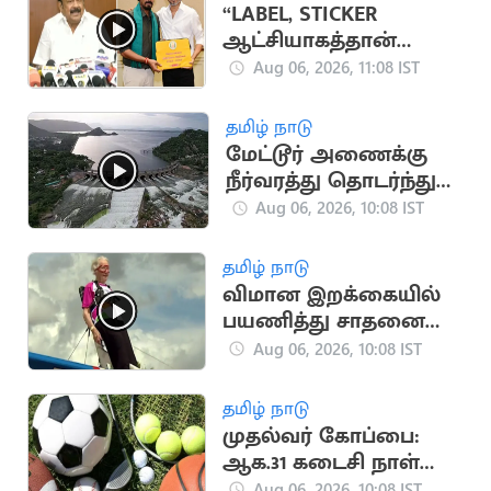
“LABEL, STICKER
ஆட்சியாகத்தான்
இதைப் பார்க்கிறேன்” -
Aug 06, 2026, 11:08 IST
எம்.ஆர்.கே.பன்னீர்செ
ல்வம்
தமிழ் நாடு
மேட்டூர் அணைக்கு
நீர்வரத்து தொடர்ந்து
அதிகரிப்பு
Aug 06, 2026, 10:08 IST
தமிழ் நாடு
விமான இறக்கையில்
பயணித்து சாதனை
படைத்த பிரிட்டன்
Aug 06, 2026, 10:08 IST
பாட்டி
தமிழ் நாடு
முதல்வர் கோப்பை:
ஆக.31 கடைசி நாள்
என அரசு அறிவிப்பு
Aug 06, 2026, 10:08 IST