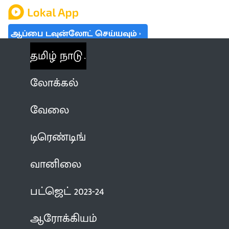
ஆப்பை டவுன்லோட் செய்யவும்
தமிழ் நாடு
லோக்கல்
வேலை
டிரெண்டிங்
வானிலை
பட்ஜெட் 2023-24
ஆரோக்கியம்