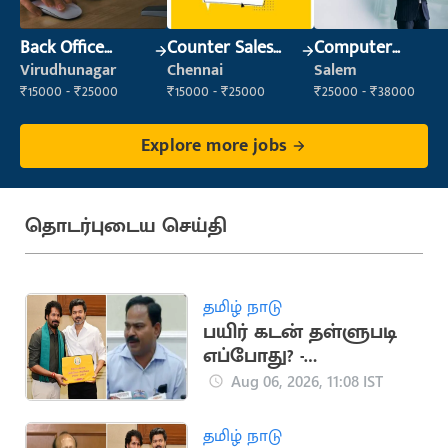
Back Office
Counter Sales
Computer
Executive
Executive (Retail
Operator
Virudhunagar
Chennai
Salem
(Administration)
Sales)
₹15000 - ₹25000
₹15000 - ₹25000
₹25000 - ₹38000
Explore more jobs
தொடர்புடைய செய்தி
தமிழ் நாடு
பயிர் கடன் தள்ளுபடி
எப்போது? -
வேளாண்துறை
Aug 06, 2026, 11:08 IST
செயலாளர் விளக்கம்
தமிழ் நாடு