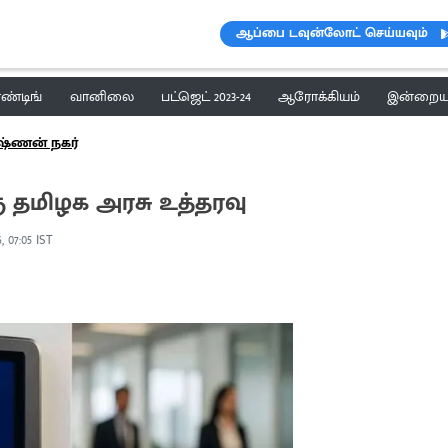
ஆப்பை டவுன்லோட் செய்யவும்
ெண்டிங்
வானிலை
பட்ஜெட் 2023-24
ஆரோக்கியம்
இன்றைய 
ஷ்ணன் நகர்
ு தமிழக அரசு உத்தரவு
, 07:05 IST