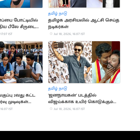
தமிழ் நாடு
ப்பை போட்டியில்
தமிழக அரசியலில் ஆட்சி செய்த
திய பீலே சீருடை
நடிகர்கள்
க்கு ஏலம்
 17:07 IST
Jul 18, 2026, 16:07 IST
தமிழ் நாடு
வகுப்பு 2வது கட்ட
'ஜனநாயகன்' படத்தில்
வு முடிவுகள்
விஜய்க்காக உயிர் கொடுக்கும்
து
நண்பன் நான்”.. அமைச்சர்
 16:07 IST
Jul 18, 2026, 16:07 IST
ஸ்ரீநாத்