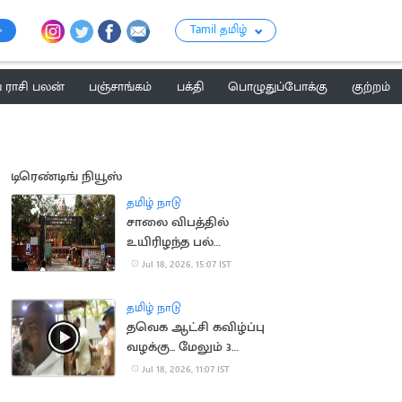
Tamil தமிழ்
ராசி பலன்
பஞ்சாங்கம்
பக்தி
பொழுதுப்போக்கு
குற்றம்
டிரெண்டிங் நியூஸ்
தமிழ் நாடு
சாலை விபத்தில்
உயிரிழந்த பல்
மருத்துவரின்
Jul 18, 2026, 15:07 IST
குடும்பத்திற்கு ரூ.1.4
கோடி இழப்பீடு
தமிழ் நாடு
தவெக ஆட்சி கவிழ்ப்பு
வழக்கு... மேலும் 3
பேரிடம் போலீசார் தீவிர
Jul 18, 2026, 11:07 IST
விசாரணை