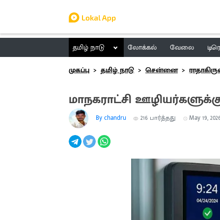
தமிழ் நாடு
லோக்கல்
வேலை
டிர
முகப்பு
தமிழ் நாடு
சென்னை
ராதாகிரு
மாநகராட்சி ஊழியர்களுக்க
By chandru
216
பார்த்தது
May 19, 2026