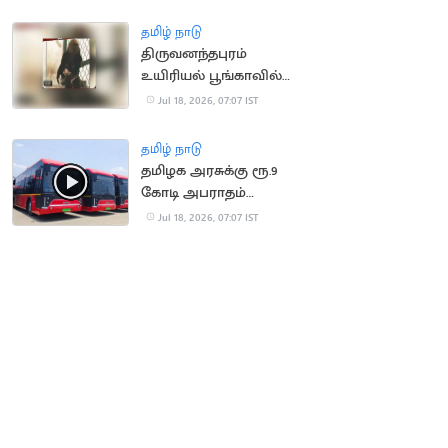
செய்ய முயன்ற நபர்
மீட்பு
தமிழ் நாடு
திருவனந்தபுரம்
உயிரியல் பூங்காவில்
நீலகிரி கருங்குரங்கு
Jul 18, 2026, 07:07 IST
குட்டி பிறப்பு!
தமிழ் நாடு
தமிழக அரசுக்கு ரூ.9
கோடி அபராதம்
செலுத்திய OHM
Jul 18, 2026, 07:07 IST
நிறுவனம்