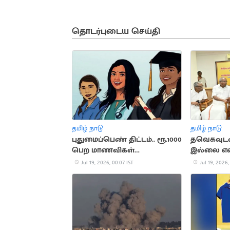
தொடர்புடைய செய்தி
தமிழ் நாடு
தமிழ் நாடு
புதுமைப்பெண் திட்டம்.. ரூ.1000
தவெகவுடன
பெற மாணவிகள்
இல்லை என
விண்ணப்பிக்கலாம்
சண்முகம்
Jul 19, 2026, 00:07 IST
Jul 19, 2026,