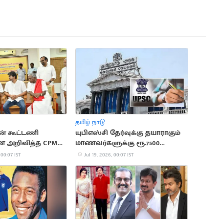
தமிழ் நாடு
் கூட்டணி
யுபிஎஸ்சி தேர்வுக்கு தயாராகும்
 அறிவித்த CPM
மாணவர்களுக்கு ரூ.7500
ஊக்கத்தொகை
 00:07 IST
Jul 19, 2026, 00:07 IST