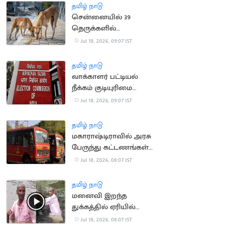
தமிழ் நாடு
சென்னையில் 39
தெருக்களில்
தெருநாய்களுக்கு
Jul 18, 2026, 09:07 IST
உணவளிக்க ஏற்பாடு
தமிழ் நாடு
வாக்காளர் பட்டியல்
நீக்கம் குடியுரிமை
இழப்பாகாது: உச்ச
Jul 18, 2026, 09:07 IST
நீதிமன்றம்
தமிழ் நாடு
மகாராஷ்டிராவில் அரசு
பேருந்து கட்டணங்கள்
உயர்வு
Jul 18, 2026, 08:07 IST
தமிழ் நாடு
மனைவி இறந்த
துக்கத்தில் ஏரியில்
குதித்து தற்கொலை
Jul 18, 2026, 08:07 IST