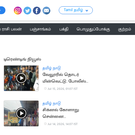
Tamil தமிழ்
ராசி பலன்
பஞ்சாங்கம்
பக்தி
பொழுதுப்போக்கு
குற்றம்
டிரெண்டிங் நியூஸ்
தமிழ் நாடு
வேலூரில் தொடர்
மின்வெட்டு.. போலீஸ்
பேச்சால் சர்ச்சை
Jul 15, 2026, 01:07 IST
தமிழ் நாடு
சிக்னல் கோளாறு:
சென்னை
கடற்கரையில் புறநகர்
Jul 14, 2026, 14:07 IST
ரயில்கள் நிறுத்தம்