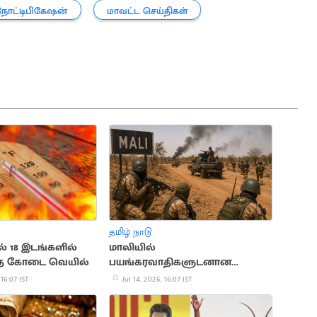
நோட்டிபிகேஷன்
மாவட்ட செய்திகள்
தமிழ் நாடு
ல் 18 இடங்களில்
மாலியில்
த்த கோடை வெயில்
பயங்கரவாதிகளுடனான
மோதலில் 30 ராணுவ வீரர்கள்
 16:07 IST
Jul 14, 2026, 16:07 IST
பலி