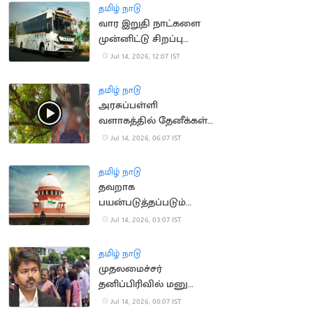
தமிழ் நாடு
வார இறுதி நாட்களை
முன்னிட்டு சிறப்பு
பேருந்துகள் இயக்கம்
Jul 14, 2026, 12:07 IST
தமிழ் நாடு
அரசுப்பள்ளி
வளாகத்தில் தேனீக்கள்
கொட்டி 50
Jul 14, 2026, 06:07 IST
மாணாக்கர்கள் காயம்
தமிழ் நாடு
தவறாக
பயன்படுத்தப்படும்
போக்சோ.. உச்ச
Jul 14, 2026, 03:07 IST
நீதிமன்றம் கவலை
தமிழ் நாடு
முதலமைச்சர்
தனிப்பிரிவில் மனு
அளிக்க முடியாமல்
Jul 14, 2026, 00:07 IST