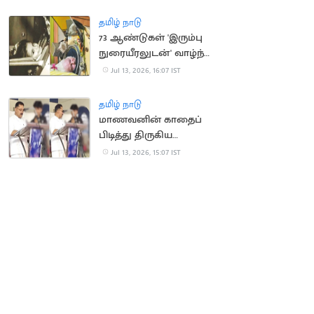
திரும்பி சென்ற மக்கள்
தமிழ் நாடு
73 ஆண்டுகள் 'இரும்பு
நுரையீரலுடன்' வாழ்ந்த
அமெரிக்க பெண்
Jul 13, 2026, 16:07 IST
காலமானார்
தமிழ் நாடு
மாணவனின் காதைப்
பிடித்து திருகிய
முன்னாள் அமைச்சர்
Jul 13, 2026, 15:07 IST
மீது வழக்கு