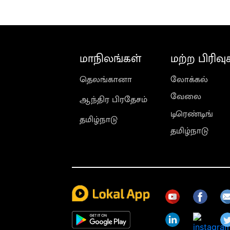
மாநிலங்கள்
மற்ற பிரிவு
தெலங்கானா
லோக்கல்
வேலை
ஆந்திர பிரதேசம்
டிரெண்டிங்
தமிழ்நாடு
தமிழ்நாடு