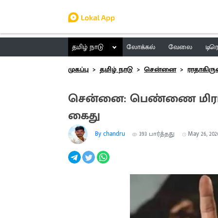
தமிழ் நாடு
லோக்கல்
வேலை
டிர
முகப்பு
தமிழ் நாடு
சென்னை
ராதாகிரு
சென்னை: பெண்ணை மிரட்ட
கைது
By chandru
393
பார்த்தது
May 26, 2026