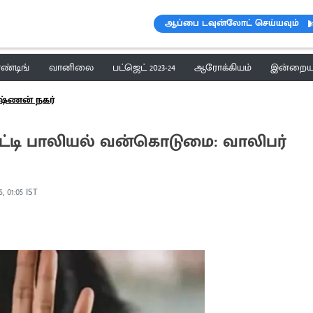
ஆப்பை டவுன்லோட் செய்யவும்
ெண்டிங்
வானிலை
பட்ஜெட் 2023-24
ஆரோக்கியம்
இன்றைய 
ஷ்ணன் நகர்
ி பாலியல் வன்கொடுமை: வாலிபர்
, 01:05 IST