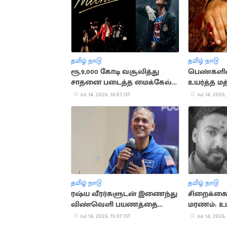
தமிழ் நாடு
தமிழ் நாடு
ரூ.9,000 கோடி வசூலித்து
பெண்களி
சாதனை படைத்த மைக்கேல்
உயர்த்த மத
ஜாக்சன் பயோபிக்
பரிசீலனை
Jul 14, 2026, 16:07 IST
Jul 14, 2026,
தமிழ் நாடு
தமிழ் நாடு
ரஷ்ய வீரர்களுடன் இணைந்து
சிறைக்கைத
விண்வெளி பயணத்தை
மரணம்: உட
தொடங்கினார் அனில் மேனன்
இருப்பதாக
Jul 14, 2026, 15:07 IST
Jul 14, 2026,
தகவல்