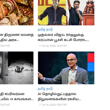
தமிழ் நாடு
ன் திருமண வயதை
முதல்வர் விஜய், ராகுலுக்கு
்திய அரசு
கரப்பான் பூச்சி கட்சி போராட
அழைப்பு
 15:07 IST
Jul 14, 2026, 15:07 IST
தமிழ் நாடு
ி சபரிவர்மன்
AI தொழில்நுட்பத்தால்
லில் 19 காயங்கள்
நிறுவனங்களின் ரகசிய
 உடற்கூராய்வில்
தகவல்களுக்கு ஆபத்து:
 15:07 IST
Jul 14, 2026, 15:07 IST
மைக்ரோசாப்ட் CEO