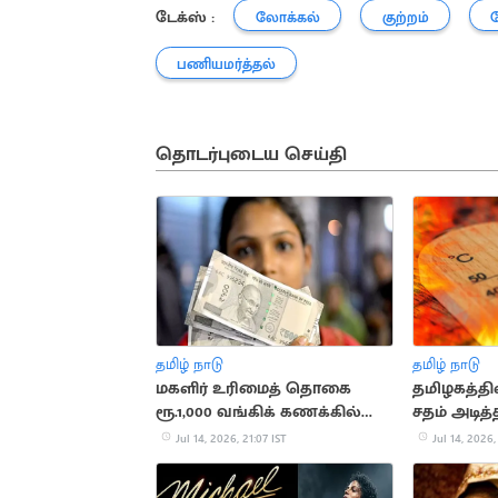
டேக்ஸ் :
லோக்கல்
குற்றம்
பணியமர்த்தல்
தொடர்புடைய செய்தி
தமிழ் நாடு
தமிழ் நாடு
மகளிர் உரிமைத் தொகை
தமிழகத்தி
ரூ.1,000 வங்கிக் கணக்கில்
சதம் அடி
வரவு
Jul 14, 2026, 21:07 IST
Jul 14, 2026,