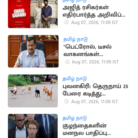
அஜித் ரசிகர்கள்
எதிர்பார்த்த அறிவிப்பு..
‘டேர்டெவில்’
Aug 07, 2026, 11:08 IST
படப்பிடிப்பு இம்மாதம்
தொடக்கம்
தமிழ் நாடு
"பெட்ரோல், டீசல்
வாகனங்கள்
வாங்குவதை மக்கள்
Aug 07, 2026, 11:08 IST
நிறுத்த வேண்டும்"..
கெஜ்ரிவால்
தமிழ் நாடு
புவனகிரி: தெருநாய் 25
பேரை கடித்து
குதறியது!
Aug 07, 2026, 11:08 IST
தமிழ் நாடு
குழந்தைகளின்
மனநல பாதிப்பு