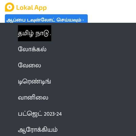
ஆப்பை டவுன்லோட் செய்யவும்
தமிழ் நாடு
லோக்கல்
வேலை
டிரெண்டிங்
வானிலை
பட்ஜெட் 2023-24
ஆரோக்கியம்