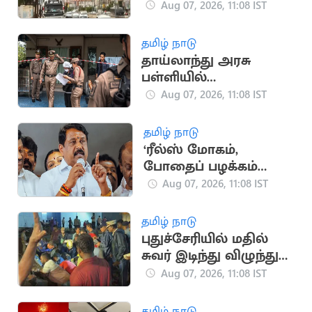
தாக்குதல்..
Aug 07, 2026, 11:08 IST
பாதுகாப்புப்படையினர்
30 பேர் பலி
தமிழ் நாடு
தாய்லாந்து அரசு
பள்ளியில்
துப்பாக்கிசூடு நடத்திய
Aug 07, 2026, 11:08 IST
மாணவன்.. 6 பேர் பலி
தமிழ் நாடு
‘ரீல்ஸ் மோகம்,
போதைப் பழக்கம்
காரணமாக வன்முறை
Aug 07, 2026, 11:08 IST
அதிகரிப்பு’.. நயினார்
குற்றச்சாட்டு
தமிழ் நாடு
புதுச்சேரியில் மதில்
சுவர் இடிந்து விழுந்து
முதியவர் பலி.. 2 பேர்
Aug 07, 2026, 11:08 IST
படுகாயம்
தமிழ் நாடு