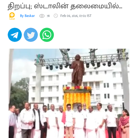
திறப்பு; ஸ்டாலின் தலைமையில்
மாபெரும் விழா
By Baskar
78
Feb 06, 2026, 07:02 IST