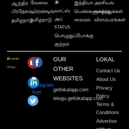
வேலை
🌟
இந்தியா
அரசியல்
ஆந்திர
வாட்ஸ்
பிரதேசம்
டிரெண்டிங்
பெண்களுக்காக
வாழ்த்துக்கள்
அப்
தமிழ்நாடு
வைரல்
விளம்பரங்கள்
தமிழ்நாடு
STATUS
பொழுதுப்போக்கு
குற்றம்
OUR
LOKAL
OTHER
Contact Us
WEBSITES
About Us
Privacy
getlokalapp.com
Policy
telugu.getlokalapp.com
Terms &
Conditions
Advertise