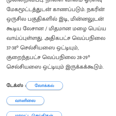
மேகமூட்டத்துடன் காணப்படும். நகரின்
ஒருசில பகுதிகளில் இடி, மின்னலுடன்
கூடிய லேசான / மிதமான மழை பெய்ய
வாய்ப்புள்ளது. அதிகபட்ச வெப்பநிலை
37-38° செல்சியஸை ஒட்டியும்,
குறைந்தபட்ச வெப்பநிலை 28-29°
செல்சியஸை ஒட்டியும் இருக்கக்கூடும்.
டேக்ஸ் :
லோக்கல்
வானிலை
மாவட்ட செய்திகள்