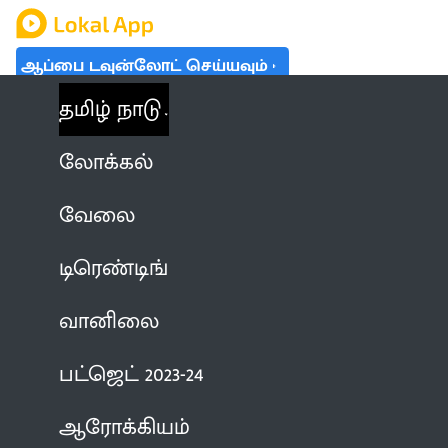
ஆப்பை டவுன்லோட் செய்யவும்
தமிழ் நாடு
லோக்கல்
வேலை
டிரெண்டிங்
வானிலை
பட்ஜெட் 2023-24
ஆரோக்கியம்