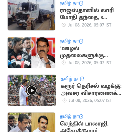
தமிழ் நாடு
ராஜஸ்தானில் லாரி
மோதி தந்தை, 3
குழந்தைகள் பரிதாப
Jul 08, 2026, 05:07 IST
பலி
தமிழ் நாடு
"ஊழல்
முதலைகளுக்கு
ஆதரவாக சீமான்
Jul 08, 2026, 05:07 IST
பேசுகிறார்".. அமைச்சர்
ராஜ்மோகன்
தமிழ் நாடு
கரூர் நெரிசல் வழக்கு:
அவசர விசாரணைக்கு
மதுரை கிளை மறுப்பு
Jul 08, 2026, 05:07 IST
தமிழ் நாடு
செந்தில் பாலாஜி,
அசோக்குமார்